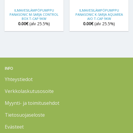
ILMAVESILÄMPÖPUMPPU
ILMAVESILÄMPÖPUMPPU
PANASONIC M-SARJA CONTROL
PANASONIC K-SARJA AQUAREA
BOX T-CAP 9KW
AIO T-CAP 9KW
0.00
€
(alv 25.5%)
0.00
€
(alv 25.5%)
INFO
Yhteystiedot
Verkkolaskutusosoite
Myynti- ja toimitusehdot
Tietosuojaseloste
Evästeet