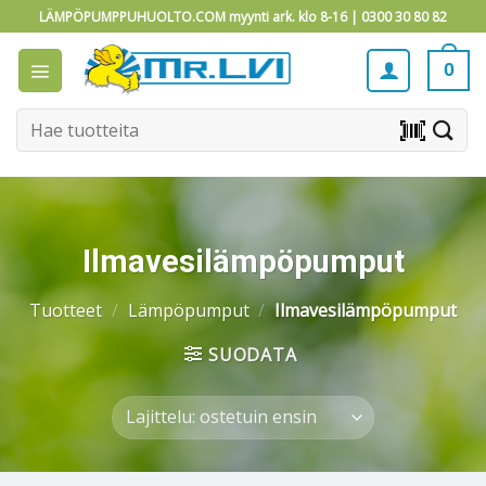
Skip
LÄMPÖPUMPPUHUOLTO.COM myynti ark. klo 8-16 |
0300 30 80 82
to
content
0
Etsi:
barcode_scanner
Ilmavesilämpöpumput
Tuotteet
/
Lämpöpumput
/
Ilmavesilämpöpumput
SUODATA