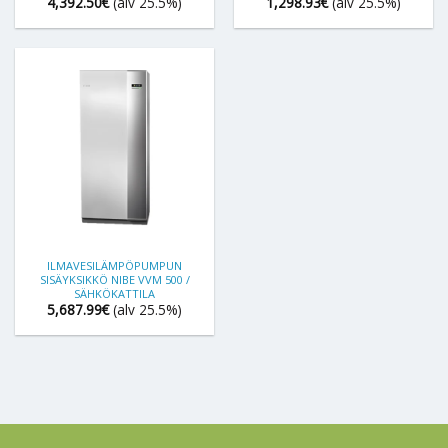
4,392.50
€
(alv 25.5%)
1,298.93
€
(alv 25.5%)
ILMAVESILÄMPÖPUMPUN
SISÄYKSIKKÖ NIBE VVM 500 /
SÄHKÖKATTILA
5,687.99
€
(alv 25.5%)