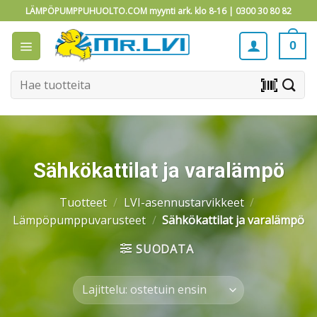
Skip
LÄMPÖPUMPPUHUOLTO.COM myynti ark. klo 8-16 |
0300 30 80 82
to
content
0
Etsi:
barcode_scanner
Sähkökattilat ja varalämpö
Tuotteet
/
LVI-asennustarvikkeet
/
Lämpöpumppuvarusteet
/
Sähkökattilat ja varalämpö
SUODATA