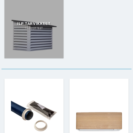
ILP TARVIKKEET
55 TUOTTEET