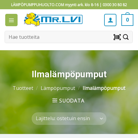
Skip
LÄMPÖPUMPPUHUOLTO.COM myynti ark. klo 8-16 |
0300 30 80 82
to
content
0
Etsi:
barcode_scanner
Ilmalämpöpumput
Tuotteet
/
Lämpöpumput
/
Ilmalämpöpumput
SUODATA