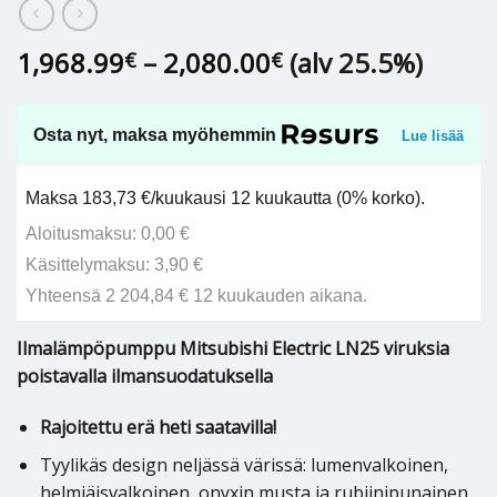
Hintaluokka:
1,968.99
–
2,080.00
(alv 25.5%)
€
€
1,968.99€
-
2,080.00€
Osta nyt, maksa myöhemmin
Lue lisää
Maksa 183,73 €/kuukausi 12 kuukautta (0% korko).
Aloitusmaksu: 0,00 €
Käsittelymaksu: 3,90 €
Yhteensä 2 204,84 € 12 kuukauden aikana.
Ilmalämpöpumppu Mitsubishi Electric LN25 viruksia
poistavalla ilmansuodatuksella
Rajoitettu erä heti saatavilla!
Tyylikäs design neljässä värissä: lumenvalkoinen,
helmiäisvalkoinen, onyxin musta ja rubiinipunainen