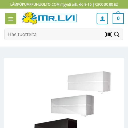
Skip
LÄMPÖPUMPPUHUOLTO.COM myynti ark. klo 8-16 |
0300 30 80 82
to
content
0
Etsi:
barcode_scanner