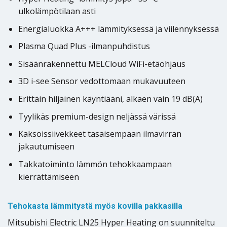
ulkolämpötilaan asti
Energialuokka A+++ lämmityksessä ja viilennyksessä
Plasma Quad Plus -ilmanpuhdistus
Sisäänrakennettu MELCloud WiFi-etäohjaus
3D i-see Sensor vedottomaan mukavuuteen
Erittäin hiljainen käyntiääni, alkaen vain 19 dB(A)
Tyylikäs premium-design neljässä värissä
Kaksoissiivekkeet tasaisempaan ilmavirran
jakautumiseen
Takkatoiminto lämmön tehokkaampaan
kierrättämiseen
Tehokasta lämmitystä myös kovilla pakkasilla
Mitsubishi Electric LN25 Hyper Heating on suunniteltu