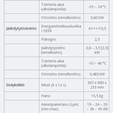
Toiminta-alue
-35 ~ 24 °C
(ulkolämpötila)
Ottoteho (nimellisteho)
0,60 kW
Energiatehokkuusluokka
Jäähdytystoiminto
A+++/10,5
/ SEER
Pdesignc
2,5
Jäähdytysteho
0,8 – 3,5 [2,5]
[nimelliseho]
kW
Toiminta-alue
-10 ~ 46 °C
(ulkolämpötila)
Ottoteho (nimellisteho)
0,485 kW
307 x 890 x
Sisäyksikkö
Mitat (k x l x s)
233 mm
Paino
15,5 kg
Äänenpainetaso (LpA)
19 – 24 – 29
(min-max)
– 38 – 45 dB