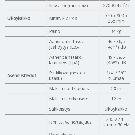
Ilmavirta (min-max)
270-834 m³/h
550 x 800 x
Ulkoyksikkö
Mitat, k x l x s
285 mm
Paino
34 kg
Äänenpainetaso,
46 / 36,5
jäähdytys (LpA)
(43**) dB
Äänenpainetaso,
49 / 39,5
lämmitys (LpA)
(46**) dB
Putkikoko (neste /
1/4” / 3/8”
Asennustiedot
kaasu)
tuumaa
Maksimi putkipituus
20 m
Maksimi korkeusero
12 m
Sähköistys
ulkoyksikkö
230 V / 1–
Jännite, vaihe/taajuus
vaihe / 50 Hz
Varokekoko /