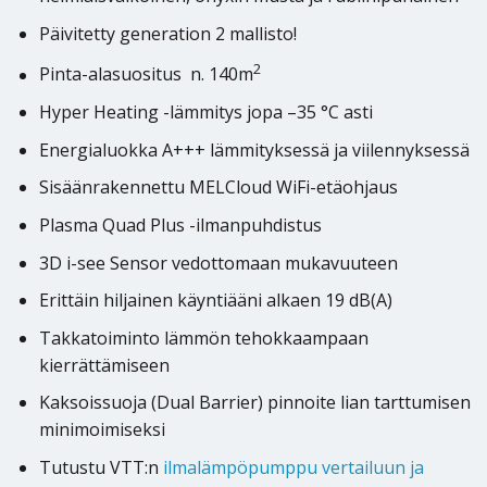
Päivitetty generation 2 mallisto!
2
Pinta-alasuositus n. 140m
Hyper Heating -lämmitys jopa –35 °C asti
Energialuokka A+++ lämmityksessä ja viilennyksessä
Sisäänrakennettu MELCloud WiFi-etäohjaus
Plasma Quad Plus -ilmanpuhdistus
3D i-see Sensor vedottomaan mukavuuteen
Erittäin hiljainen käyntiääni alkaen 19 dB(A)
Takkatoiminto lämmön tehokkaampaan
kierrättämiseen
Kaksoissuoja (Dual Barrier) pinnoite lian tarttumisen
minimoimiseksi
Tutustu VTT:n
ilmalämpöpumppu vertailuun ja