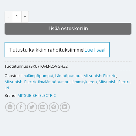
Alternative:
Ilmalämpöpumppu Mitsubishi Electric LN25 määrä
Lisää ostoskoriin
Tutustu kaikkiin rahoituksiimme!
Lue lisää!
Tuotetunnus (SKU):
KA-LN25VGHZ2
Osastot:
Ilmalämpöpumput
,
Lämpöpumput
,
Mitsubishi Electric
,
Mitsubishi Electric ilmalämpöpumput lämmitykseen
,
Mitsubishi Electric
LN
Brand:
MITSUBISHI ELECTRIC