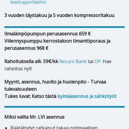
testiraportteihin
3 vuoden täystakuu ja 5 vuoden kompressoritakuu
Ilmalämpöpumpun perusasennus 659 €
Viilennyspumppu kerrostaloon timanttiporaus ja
perusasennus 968 €
Rahoituksella alk. 59€/kk
Resurs Bank
tai
OP
. Hae
rahoitus nyt!
Myynti, asennus, huolto ja huolenpito - Turvaa
tulevaisuuteen
Tukes luvat: Katso tästä
kylmäasennus ja sähkötyöt
Miksi valita Mr. LVI asennus
Räätälöidyt ratkaisut takaa optimaalisen