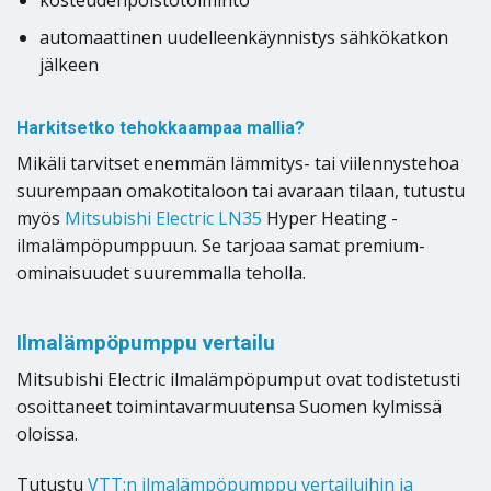
automaattinen uudelleenkäynnistys sähkökatkon
jälkeen
Harkitsetko tehokkaampaa mallia?
Mikäli tarvitset enemmän lämmitys- tai viilennystehoa
suurempaan omakotitaloon tai avaraan tilaan, tutustu
myös
Mitsubishi Electric LN35
Hyper Heating -
ilmalämpöpumppuun. Se tarjoaa samat premium-
ominaisuudet suuremmalla teholla.
Ilmalämpöpumppu vertailu
Mitsubishi Electric ilmalämpöpumput ovat todistetusti
osoittaneet toimintavarmuutensa Suomen kylmissä
oloissa.
Tutustu
VTT:n ilmalämpöpumppu vertailuihin ja