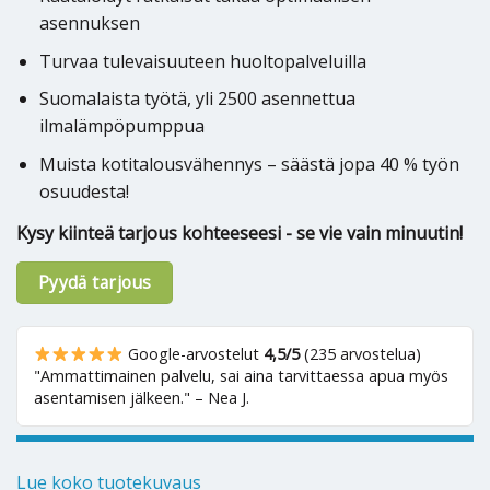
asennuksen
Turvaa tulevaisuuteen huoltopalveluilla
Suomalaista työtä, yli 2500 asennettua
ilmalämpöpumppua
Muista kotitalousvähennys – säästä jopa 40 % työn
osuudesta!
Kysy kiinteä tarjous kohteeseesi - se vie vain minuutin!
Pyydä tarjous
Google-arvostelut
4,5/5
(235 arvostelua)
"Ammattimainen palvelu, sai aina tarvittaessa apua myös
asentamisen jälkeen." – Nea J.
Lue koko tuotekuvaus