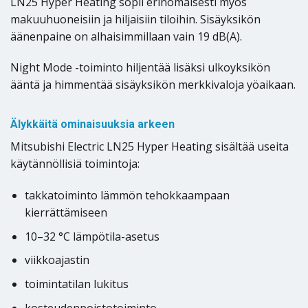
LN25 Hyper Heating sopii erinomaisesti myös
makuuhuoneisiin ja hiljaisiin tiloihin. Sisäyksikön
äänenpaine on alhaisimmillaan vain 19 dB(A).
Night Mode -toiminto hiljentää lisäksi ulkoyksikön
ääntä ja himmentää sisäyksikön merkkivaloja yöaikaan.
Älykkäitä ominaisuuksia arkeen
Mitsubishi Electric LN25 Hyper Heating sisältää useita
käytännöllisiä toimintoja:
takkatoiminto lämmön tehokkaampaan
kierrättämiseen
10–32 °C lämpötila-asetus
viikkoajastin
toimintatilan lukitus
kosteudenpoistotoiminto