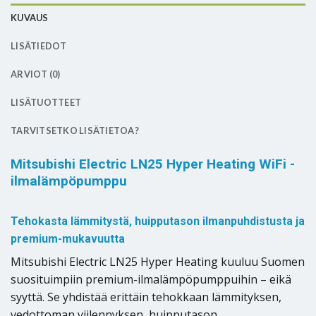
KUVAUS
LISÄTIEDOT
ARVIOT (0)
LISÄTUOTTEET
TARVITSETKO LISÄTIETOA?
Mitsubishi Electric LN25 Hyper Heating WiFi -
ilmalämpöpumppu
Tehokasta lämmitystä, huipputason ilmanpuhdistusta ja
premium-mukavuutta
Mitsubishi Electric LN25 Hyper Heating kuuluu Suomen
suosituimpiin premium-ilmalämpöpumppuihin – eikä
syyttä. Se yhdistää erittäin tehokkaan lämmityksen,
vedottoman viilennyksen, huipputason