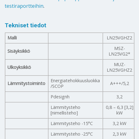
testiraportteihin
.
Tekniset tiedot
Malli
LN25VGHZ2
MSZ-
Sisäyksikkö
LN25VG2*
MUZ-
Ulkoyksikkö
LN25VGHZ2
Energiatehokkuusluokka
Lämmitystoiminto
A+++/5,2
/SCOP
Pdesignh
3,2
Lämmitysteho
0,8 – 6,3 [3,2]
[nimellisteho]
kW
Lämmitysteho -15°C
3,2 kW
Lämmitysteho -25°C
2,3 kW