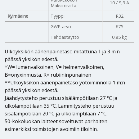
10 / 9,9 A
Maksimivirta
Kylmäaine
Tyyppi
R32
GWP-arvo
675
Tehdastäyttö
0,85 kg
Ulkoyksikön äänenpainetaso mitattuna 1 ja 3 m:n
päässä yksikön edestä.
*W= lumenvalkoinen, V= helmenvalkoinen,
B=onyxinmusta, R= rubiininpunainen
**Ulkoyksikön äänenpainetaso yötoiminnolla 1 m:n
päässä yksikön edestä.
Jäähdytysteho perustuu sisälämpötilaan 27 °C ja
ulkolämpötilaan 35 °C. Lämmitysteho perustuu
sisälämpötilaan 20 °C ja ulkolämptilaan 7 °C.
50-kokoluokan laitteet soveltuvat parhaiten
esimerkiksi toimistojen avoimiin tiloihin.