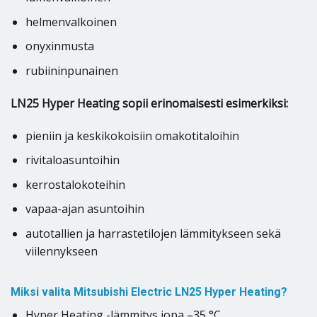
helmenvalkoinen
onyxinmusta
rubiininpunainen
LN25 Hyper Heating sopii erinomaisesti esimerkiksi:
pieniin ja keskikokoisiin omakotitaloihin
rivitaloasuntoihin
kerrostalokoteihin
vapaa-ajan asuntoihin
autotallien ja harrastetilojen lämmitykseen sekä
viilennykseen
Miksi valita Mitsubishi Electric LN25 Hyper Heating?
Hyper Heating -lämmitys jopa –35 °C