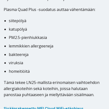
Plasma Quad Plus -suodatus auttaa vähentämään:
siitepölyä
katupölyä
PM2.5-pienhiukkasia
lemmikkien allergeeneja
bakteereja
viruksia
homeitiöitä
Tämä tekee LN25-mallista erinomaisen vaihtoehdon
allergiakoteihin sekä koteihin, joissa halutaan
panostaa puhtaaseen ja miellyttävään sisäilmaan.
Sisäänrakennettu MELCloud WiFi-etäohjaus