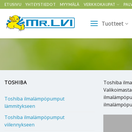
Skip
ETUSIVU
YHTEYSTIEDOT
MYYMÄLÄ
VERKKOKAUPAT
PAL
to
content
Tuotteet
TOSHIBA
Toshiba ilma
Valikoimasta
ilmalämpöpum
Toshiba ilmalämpöpumput
ilmalämpöpum
lämmitykseen
Toshiba ilmalämpöpumput
viilennykseen