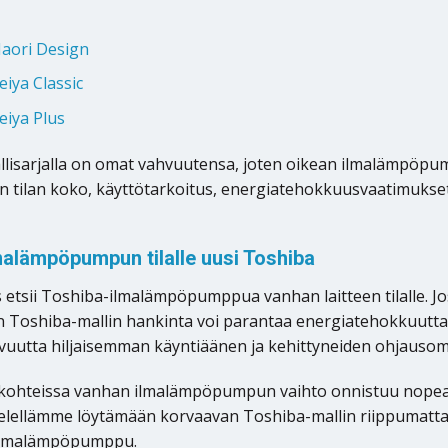
aori Design
iya Classic
eiya Plus
allisarjalla on omat vahvuutensa, joten oikean ilmalämpöpum
än tilan koko, käyttötarkoitus, energiatehokkuusvaatimukse
alämpöpumpun tilalle uusi Toshiba
 etsii Toshiba-ilmalämpöpumppua vanhan laitteen tilalle.
 Toshiba-mallin hankinta voi parantaa energiatehokkuutta 
utta hiljaisemman käyntiäänen ja kehittyneiden ohjausomi
kohteissa vanhan ilmalämpöpumpun vaihto onnistuu nopeas
ellämme löytämään korvaavan Toshiba-mallin riippumatta si
 ilmalämpöpumppu.