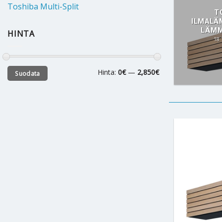
Toshiba Multi-Split
T
ILMAL
LÄMM
HINTA
18
Minimihinta
Maksimihinta
Hinta:
0€
—
2,850€
Suodata