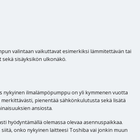
pun valintaan vaikuttavat esimerkiksi lämmitettävän tai
t sekä sisäyksikön ulkonäkö.
 Jos nykyinen ilmalämpöpumppu on yli kymmenen vuotta
merkittävästi, pienentää sähkönkulutusta sekä lisätä
naisuuksien ansiosta.
ti hyödyntämällä olemassa olevaa asennuspaikkaa.
itä, onko nykyinen laitteesi Toshiba vai jonkin muun