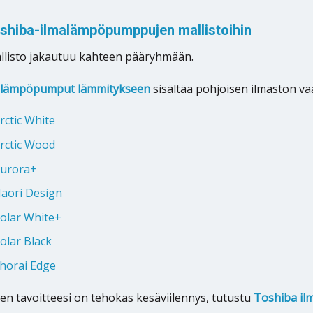
oshiba-ilmalämpöpumppujen mallistoihin
llisto jakautuu kahteen pääryhmään.
alämpöpumput lämmitykseen
sisältää pohjoisen ilmaston vaa
rctic White
rctic Wood
Aurora+
aori Design
olar White+
olar Black
horai Edge
nen tavoitteesi on tehokas kesäviilennys, tutustu
Toshiba il