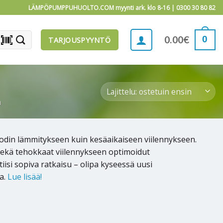
LÄMPÖPUMPPUHUOLTO.COM myynti ark. klo 8-16 |
0300 30 80 82
barcode_scanner
0
0.00
€
TARJOUSPYYNTÖ
a
odin lämmitykseen kuin kesäaikaiseen viilennykseen.
 sekä tehokkaat viilennykseen optimoidut
isi sopiva ratkaisu – olipa kyseessä uusi
a.
Lue lisää!