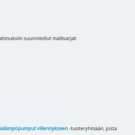
timuksiin suunnitellut mallisarjat:
malämpöpumput viilennykseen
-tuoteryhmään, josta