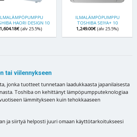
+
ILMALÄMPÖPUMPPU
ILMALÄMPÖPUMPPU
HIBA HAORI DESIGN 10
TOSHIBA SEIYA+ 10
1,604.18
€
(alv 25.5%)
1,249.00
€
(alv 25.5%)
 tai viilennykseen
, jonka tuotteet tunnetaan laadukkaasta japanilaisesta
innasta. Toshiba on kehittänyt lämpöpumpputeknologiaa
ärivuotiseen lämmitykseen kuin tehokkaaseen
 ja siirtyä helposti juuri omaan käyttötarkoitukseesi