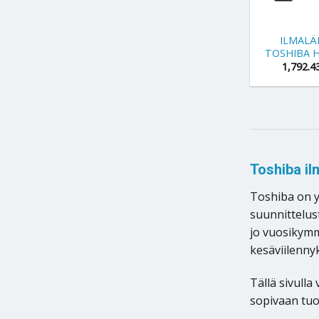
+
ILMAL
TOSHIBA H
1,792.4
Toshiba il
Toshiba on y
suunnittelus
jo vuosikymm
kesäviilenny
Tällä sivull
sopivaan tu