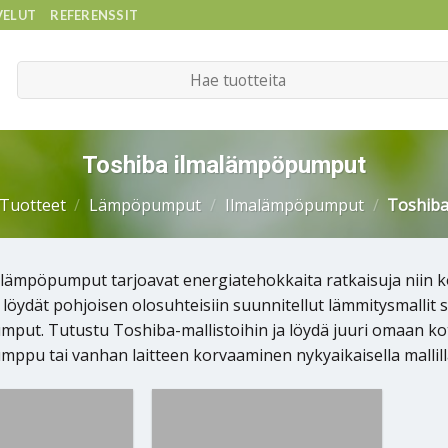
VELUT
REFERENSSIT
Etsi:
Toshiba ilmalämpöpumput
Tuotteet
/
Lämpöpumput
/
Ilmalämpöpumput
/
Toshib
lämpöpumput tarjoavat energiatehokkaita ratkaisuja niin k
 löydät pohjoisen olosuhteisiin suunnitellut lämmitysmallit
put. Tutustu Toshiba-mallistoihin ja löydä juuri omaan koti
ppu tai vanhan laitteen korvaaminen nykyaikaisella mallill