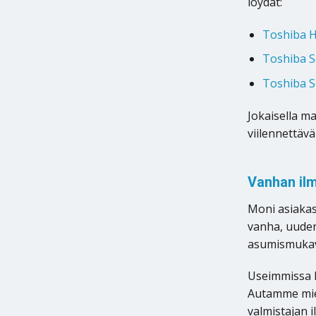
löydät:
Toshiba H
Toshiba Se
Toshiba S
Jokaisella m
viilennettäv
Vanhan ilm
Moni asiakas
vanha, uuden
asumismukavu
Useimmissa 
Autamme miel
valmistajan