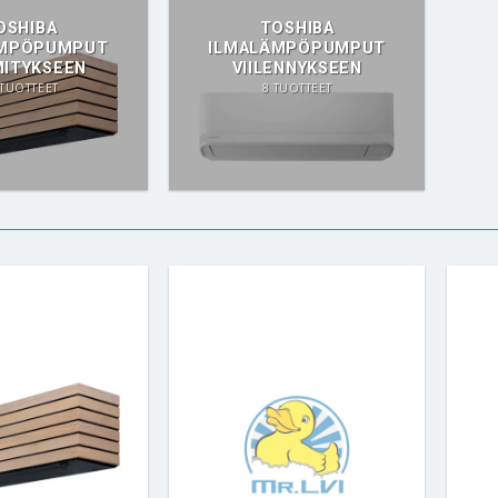
OSHIBA
TOSHIBA
ÄMPÖPUMPUT
ILMALÄMPÖPUMPUT
ITYKSEEN
VIILENNYKSEEN
 TUOTTEET
8 TUOTTEET