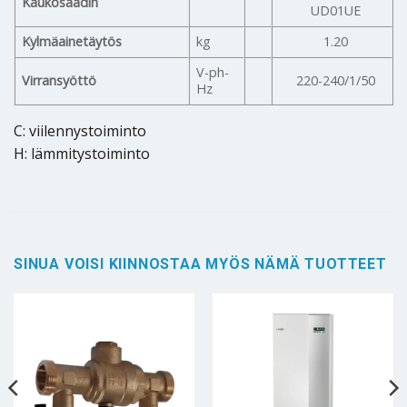
Kaukosäädin
UD01UE
Kylmäainetäytös
kg
1.20
V-ph-
Virransyöttö
220-240/1/50
Hz
C: viilennystoiminto
H: lämmitystoiminto
SINUA VOISI KIINNOSTAA MYÖS NÄMÄ TUOTTEET