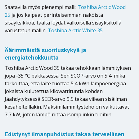
Saatavilla myös pienempi malli:
Toshiba Arctic Wood
25
ja jos kaipaat perinteisemmän näköistä
sisäyksikköä, täältä löydät valkoisella sisäyksiköllä
varustetun mallin:
Toshiba Arctic White 35
.
Äärimmäistä suorituskykyä ja
energiatehokkuutta
Toshiba Arctic Wood 35 takaa tehokkaan lämmityksen
jopa -35 °C pakkasessa. Sen SCOP-arvo on 5,4, mikä
tarkoittaa, että laite tuottaa 5,4 kWh lämpöenergiaa
jokaista kulutettua kilowattituntia kohden.
Jäähdytyksessä SEER-arvo 9,5 takaa viileän sisäilman
kesähelteilläkin. Maksimilämmitysteho on vaikuttavat
7,7 kW, joten lämpö riittää isompiinkin tiloihin.
Edistynyt ilmanpuhdistus takaa terveellisen