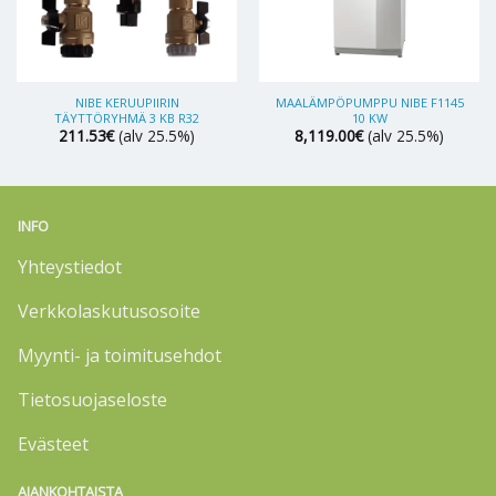
NIBE KERUUPIIRIN
MAALÄMPÖPUMPPU NIBE F1145
TÄYTTÖRYHMÄ 3 KB R32
10 KW
211.53
€
(alv 25.5%)
8,119.00
€
(alv 25.5%)
INFO
Yhteystiedot
Verkkolaskutusosoite
Myynti- ja toimitusehdot
Tietosuojaseloste
Evästeet
AJANKOHTAISTA