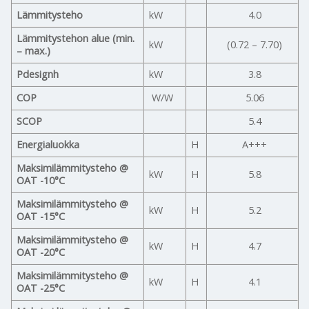
Lämmitysteho
kW
4.0
Lämmitystehon alue (min.
kW
(0.72 – 7.70)
– max.)
Pdesignh
kW
3.8
COP
W/W
5.06
SCOP
5.4
Energialuokka
H
A+++
Maksimilämmitysteho @
kW
H
5.8
OAT -10°C
Maksimilämmitysteho @
kW
H
5.2
OAT -15°C
Maksimilämmitysteho @
kW
H
4.7
OAT -20°C
Maksimilämmitysteho @
kW
H
4.1
OAT -25°C