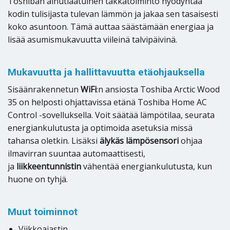
Toshiban ainutlaatuinen takkatoiminto hyödyntää
kodin tulisijasta tulevan lämmön ja jakaa sen tasaisesti
koko asuntoon. Tämä auttaa säästämään energiaa ja
lisää asumismukavuutta viileinä talvipäivinä.
Mukavuutta ja hallittavuutta etäohjauksella
Sisäänrakennetun
WiFi
:n ansiosta Toshiba Arctic Wood
35 on helposti ohjattavissa etänä Toshiba Home AC
Control -sovelluksella. Voit säätää lämpötilaa, seurata
energiankulutusta ja optimoida asetuksia missä
tahansa oletkin. Lisäksi
älykäs lämpösensori
ohjaa
ilmavirran suuntaa automaattisesti,
ja
liikkeentunnistin
vähentää energiankulutusta, kun
huone on tyhjä.
Muut toiminnot
Viikkoajastin