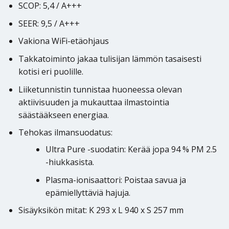
SCOP: 5,4 / A+++
SEER: 9,5 / A+++
Vakiona WiFi-etäohjaus
Takkatoiminto jakaa tulisijan lämmön tasaisesti
kotisi eri puolille.
Liiketunnistin tunnistaa huoneessa olevan
aktiivisuuden ja mukauttaa ilmastointia
säästääkseen energiaa.
Tehokas ilmansuodatus:
Ultra Pure -suodatin: Kerää jopa 94 % PM 2.5
-hiukkasista.
Plasma-ionisaattori: Poistaa savua ja
epämiellyttäviä hajuja.
Sisäyksikön mitat: K 293 x L 940 x S 257 mm