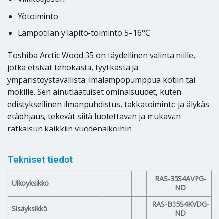
Yötoiminto
Lämpötilan ylläpito-toiminto 5–16°C
Toshiba Arctic Wood 35 on täydellinen valinta niille,
jotka etsivät tehokasta, tyylikästä ja
ympäristöystävällistä ilmalämpöpumppua kotiin tai
mökille. Sen ainutlaatuiset ominaisuudet, kuten
edistyksellinen ilmanpuhdistus, takkatoiminto ja älykäs
etäohjaus, tekevät siitä luotettavan ja mukavan
ratkaisun kaikkiin vuodenaikoihin.
Tekniset tiedot
RAS-35S4AVPG-
Ulkoyksikkö
ND
RAS-B35S4KVDG-
Sisäyksikkö
ND