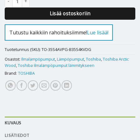
Lisää ostoskoriin
Tutustu kaikkiin rahoituksiimme!
Lue lisää!
Tuotetunnus (SKU):
TO-35S4AVPG-B35S4KVDG
Osastot:
Ilmalämpöpumput
,
Lämpöpumput
,
Toshiba
,
Toshiba Arctic
Wood
,
Toshiba ilmalämpöpumput lämmitykseen
Brand:
TOSHIBA
KUVAUS
LISÄTIEDOT