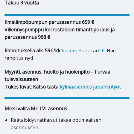
Takuu 3 vuotta
Ilmalämpöpumpun perusasennus 659 €
Viilennyspumppu kerrostaloon timanttiporaus ja
perusasennus 968 €
Rahoituksella alk. 59€/kk
Resurs Bank
tai
OP
. Hae
rahoitus nyt!
Myynti, asennus, huolto ja huolenpito - Turvaa
tulevaisuuteen
Tukes luvat: Katso tästä
kylmäasennus ja sähkötyöt
Miksi valita Mr. LVI asennus
Räätälöidyt ratkaisut takaa optimaalisen
asennuksen