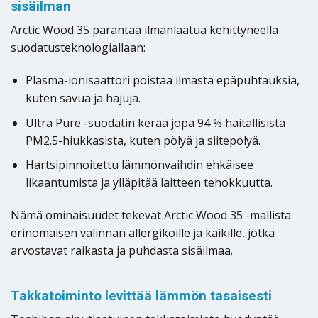
sisäilman
Arctic Wood 35 parantaa ilmanlaatua kehittyneellä
suodatusteknologiallaan:
Plasma-ionisaattori poistaa ilmasta epäpuhtauksia,
kuten savua ja hajuja.
Ultra Pure -suodatin kerää jopa 94 % haitallisista
PM2.5-hiukkasista, kuten pölyä ja siitepölyä.
Hartsipinnoitettu lämmönvaihdin ehkäisee
likaantumista ja ylläpitää laitteen tehokkuutta.
Nämä ominaisuudet tekevät Arctic Wood 35 -mallista
erinomaisen valinnan allergikoille ja kaikille, jotka
arvostavat raikasta ja puhdasta sisäilmaa.
Takkatoiminto levittää lämmön tasaisesti