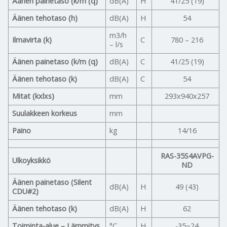
Äänen painetaso (k/m (q)
dB(A)
H
41/25 (19)
Äänen tehotaso (h)
dB(A)
H
54
m3/h
Ilmavirta (k)
C
780 – 216
– l/s
Äänen painetaso (k/m (q)
dB(A)
C
41/25 (19)
Äänen tehotaso (k)
dB(A)
C
54
Mitat (kxlxs)
mm
293x940x257
Suulakkeen korkeus
mm
Paino
kg
14/16
RAS-35S4AVPG-
Ulkoyksikkö
ND
Äänen painetaso (Silent
dB(A)
H
49 (43)
CDU#2)
Äänen tehotaso (k)
dB(A)
H
62
Toiminta-alue – Lämmitys
°C
H
-35~24