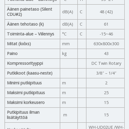
Äänen painetaso (Silent
dB(A)
C
48 (42)
CDU#2)
Äänen tehotaso (k)
dB(A)
C
61
Toiminta-alue – Viilennys
°C
C
-15~46
Mitat (kxlxs)
mm
630x800x300
Paino
kg
43
Kompressorityyppi
DC Twin Rotary
Putkikoot (kaasu-neste)
3/8″ – 1/4″
Minimi putkipituus
m
2
Maksimi putkipituus
m
25
Maksimi korkeusero
m
15
Putkipituus ilman
m
15
lisätäyttöä
WH-UD02UE /WH-