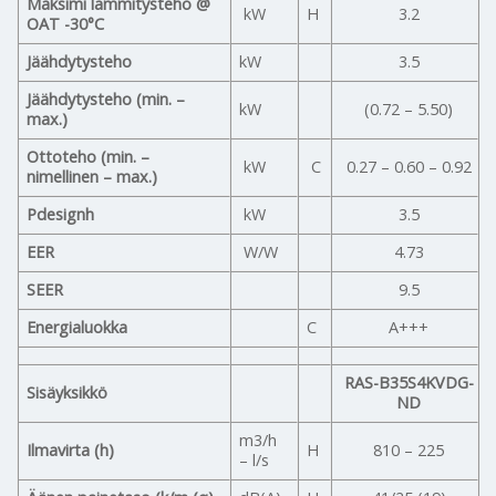
Maksimi lämmitysteho @
kW
H
3.2
OAT -30°C
Jäähdytysteho
kW
3.5
Jäähdytysteho (min. –
kW
(0.72 – 5.50)
max.)
Ottoteho (min. –
kW
C
0.27 – 0.60 – 0.92
nimellinen – max.)
Pdesignh
kW
3.5
EER
W/W
4.73
SEER
9.5
Energialuokka
C
A+++
RAS-B35S4KVDG-
Sisäyksikkö
ND
m3/h
Ilmavirta (h)
H
810 – 225
– l/s