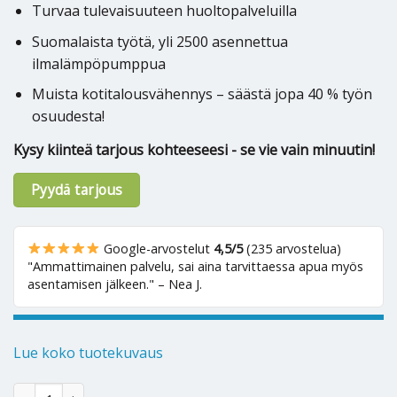
Turvaa tulevaisuuteen huoltopalveluilla
Suomalaista työtä, yli 2500 asennettua
ilmalämpöpumppua
Muista kotitalousvähennys – säästä jopa 40 % työn
osuudesta!
Kysy kiinteä tarjous kohteeseesi - se vie vain minuutin!
Pyydä tarjous
Google-arvostelut
4,5/5
(235 arvostelua)
"Ammattimainen palvelu, sai aina tarvittaessa apua myös
asentamisen jälkeen." – Nea J.
Lue koko tuotekuvaus
Ilmalämpöpumppu Toshiba Arctic Wood 35 määrä
Alternative: