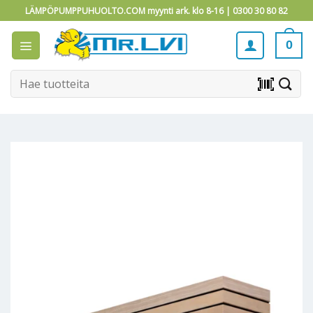
Skip
LÄMPÖPUMPPUHUOLTO.COM myynti ark. klo 8-16 |
0300 30 80 82
to
content
0
Etsi:
barcode_scanner