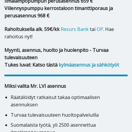
Ilmalämpöpumpun perusasennus 659 €
Viilennyspumppu kerrostaloon timanttiporaus ja
perusasennus 968 €
Rahoituksella alk. 59€/kk
Resurs Bank
tai
OP
. Hae
rahoitus nyt!
Myynti, asennus, huolto ja huolenpito - Turvaa
tulevaisuuteen
Tukes luvat: Katso tästä
kylmäasennus ja sähkötyöt
Miksi valita Mr. LVI asennus
Räätälöidyt ratkaisut takaa optimaalisen
asennuksen
Turvaa tulevaisuuteen huoltopalveluilla
Suomalaista työtä, yli 2500 asennettua