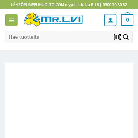
Skip
LÄMPÖPUMPPUHUOLTO.COM myynti ark. klo 8-16 |
0300 30 80 82
to
content
0
Etsi:
barcode_scanner