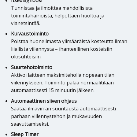
Itsediagnoosi
Tunnistaa ja ilmoittaa mahdollisista
toimintahäiriöistä, helpottaen huoltoa ja
vianetsintää.
Kuivaustoiminto
Poistaa huoneilmasta ylimääräistä kosteutta ilman
liiallista viilennystä – ihanteellinen kosteisiin
olosuhteisiin.
Suurtehotoiminto
Aktivoi laitteen maksimiteholla nopeaan tilan
viilennykseen. Toiminto palaa normaalitilaan
automaattisesti 15 minuutin jälkeen.
Automaattinen siiven ohjaus
Säätää ilmavirran suuntausta automaattisesti
parhaan viilennystehon ja mukavuuden
saavuttamiseksi.
Sleep Timer