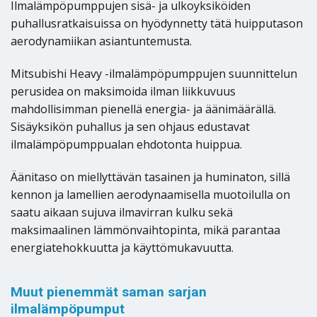
Ilmalämpöpumppujen sisä- ja ulkoyksiköiden
puhallusratkaisuissa on hyödynnetty tätä huipputason
aerodynamiikan asiantuntemusta.
Mitsubishi Heavy -ilmalämpöpumppujen suunnittelun
perusidea on maksimoida ilman liikkuvuus
mahdollisimman pienellä energia- ja äänimäärällä.
Sisäyksikön puhallus ja sen ohjaus edustavat
ilmalämpöpumppualan ehdotonta huippua.
Äänitaso on miellyttävän tasainen ja huminaton, sillä
kennon ja lamellien aerodynaamisella muotoilulla on
saatu aikaan sujuva ilmavirran kulku sekä
maksimaalinen lämmönvaihtopinta, mikä parantaa
energiatehokkuutta ja käyttömukavuutta.
Muut pienemmät saman sarjan
ilmalämpöpumput