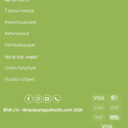
MR. LVI YRITYS
Tietoa meistä
Asennusalueet
Referenssit
Verkkokaupat
TEE SE ITSE -OHJEET
Usein kysyttyä
Huolto-ohjeet
Visa
Mas
Bank
Cas
©Mr.LVI - lämpöpumppuhuolto.com 2026
Transfer
On
Cash
Invo
Deli
on
Visa