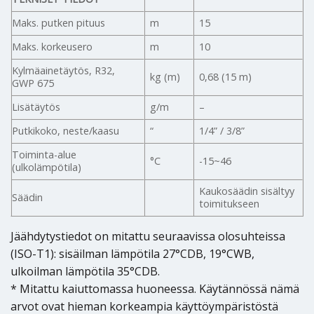
Maks. putken pituus
m
15
Maks. korkeusero
m
10
Kylmäainetäytös, R32,
kg (m)
0,68 (15 m)
GWP 675
Lisätäytös
g/m
–
Putkikoko, neste/kaasu
“
1/4” / 3/8”
Toiminta-alue
°C
-15~46
(ulkolämpötila)
Kaukosäädin sisältyy
Säädin
toimitukseen
Jäähdytystiedot on mitattu seuraavissa olosuhteissa
(ISO-T1): sisäilman lämpötila 27°CDB, 19°CWB,
ulkoilman lämpötila 35°CDB.
* Mitattu kaiuttomassa huoneessa. Käytännössä nämä
arvot ovat hieman korkeampia käyttöympäristöstä