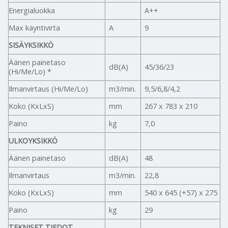
Energialuokka
A++
Max käyntivirta
A
9
SISÄYKSIKKÖ
Äänen painetaso
dB(A)
45/36/23
(Hi/Me/Lo) *
Ilmanvirtaus (Hi/Me/Lo)
m3/min.
9,5/6,8/4,2
Koko (KxLxS)
mm
267 x 783 x 210
Paino
kg
7,0
ULKOYKSIKKÖ
Äänen painetaso
dB(A)
48
Ilmanvirtaus
m3/min.
22,8
Koko (KxLxS)
mm
540 x 645 (+57) x 275
Paino
kg
29
TEKNISET TIEDOT