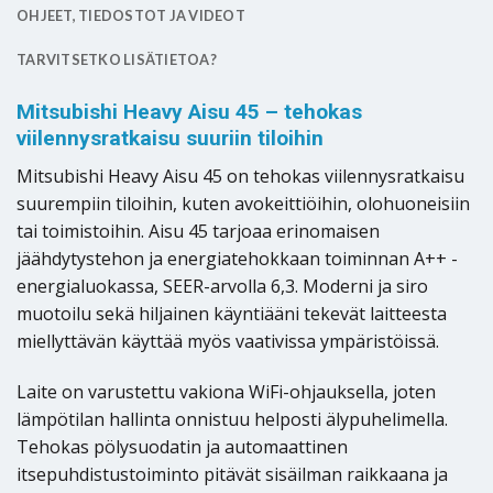
OHJEET, TIEDOSTOT JA VIDEOT
TARVITSETKO LISÄTIETOA?
Mitsubishi Heavy Aisu 45 – tehokas
viilennysratkaisu suuriin tiloihin
Mitsubishi Heavy Aisu 45 on tehokas viilennysratkaisu
suurempiin tiloihin, kuten avokeittiöihin, olohuoneisiin
tai toimistoihin. Aisu 45 tarjoaa erinomaisen
jäähdytystehon ja energiatehokkaan toiminnan A++ -
energialuokassa, SEER-arvolla 6,3. Moderni ja siro
muotoilu sekä hiljainen käyntiääni tekevät laitteesta
miellyttävän käyttää myös vaativissa ympäristöissä.
Laite on varustettu vakiona WiFi-ohjauksella, joten
lämpötilan hallinta onnistuu helposti älypuhelimella.
Tehokas pölysuodatin ja automaattinen
itsepuhdistustoiminto pitävät sisäilman raikkaana ja