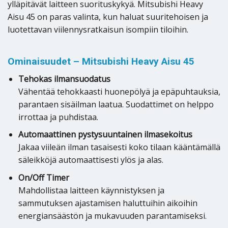
ylläpitävät laitteen suorituskykyä. Mitsubishi Heavy
Aisu 45 on paras valinta, kun haluat suuritehoisen ja
luotettavan viilennysratkaisun isompiin tiloihin.
Ominaisuudet – Mitsubishi Heavy Aisu 45
Tehokas ilmansuodatus
Vähentää tehokkaasti huonepölyä ja epäpuhtauksia,
parantaen sisäilman laatua. Suodattimet on helppo
irrottaa ja puhdistaa.
Automaattinen pystysuuntainen ilmasekoitus
Jakaa viileän ilman tasaisesti koko tilaan kääntämällä
säleikköjä automaattisesti ylös ja alas.
On/Off Timer
Mahdollistaa laitteen käynnistyksen ja
sammutuksen ajastamisen haluttuihin aikoihin
energiansäästön ja mukavuuden parantamiseksi.