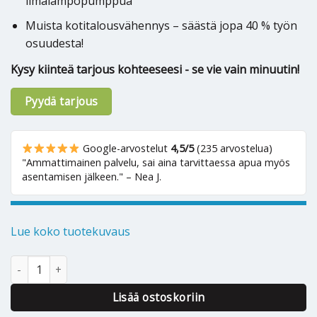
ilmalämpöpumppua
Muista kotitalousvähennys – säästä jopa 40 % työn
osuudesta!
Kysy kiinteä tarjous kohteeseesi - se vie vain minuutin!
Pyydä tarjous
Google-arvostelut
4,5/5
(235 arvostelua)
"Ammattimainen palvelu, sai aina tarvittaessa apua myös
asentamisen jälkeen." – Nea J.
Lue koko tuotekuvaus
Ilmalämpöpumppu Mitsubishi Heavy Aisu 45 määrä
Alternative:
Lisää ostoskoriin