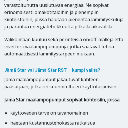
varastoitunutta uusiutuvaa energiaa. Ne sopivat
erinomaisesti omakotitaloihin ja pienempiin
kiinteistöihin, joissa halutaan pienentää lämmityskuluja
ja parantaa energiatehokkuutta pitkällä aikavälillä.
Valikoimaan kuuluu sekä perinteisiä on/off-malleja että
inverter-maalämpöpumppuja, jotka säätävät tehoa
automaattisesti lämmitystarpeen mukaan.
Jämä Star vai Jämä Star RST – kumpi valita?
Jämä maalämpöpumput jakautuvat kahteen
pääsarjaan, jotka on suunniteltu eri käyttötarpeisiin.
Jämä Star maalämpöpumput sopivat kohteisiin, joissa:
käyttöveden tarve on tavanomainen
haetaan kustannustehokasta ratkaisua