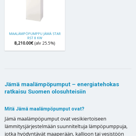
MAALÄMPÖPUMPPU JÄMÄ STAR
RST 8 KW
8,210.00
€
(alv 25.5%)
Jämä maalämpöpumput – energiatehokas
ratkaisu Suomen olosuhteisiin
Mitä Jämä maalämpöpumput ovat?
Jämä maalämpöpumput ovat vesikiertoiseen
lämmitysjärjestelmään suunniteltuja lämpöpumppuja,
jotka hyödyntävät maaperään, kallioon tai vesistöön