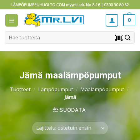
Skip
LÄMPÖPUMPPUHUOLTO.COM myynti ark. klo 8-16 |
0300 30 80 82
to
content
0
Etsi:
barcode_scanner
Jämä maalämpöpumput
Tuotteet
/
Lämpöpumput
/
Maalämpöpumput
/
Jämä
SUODATA