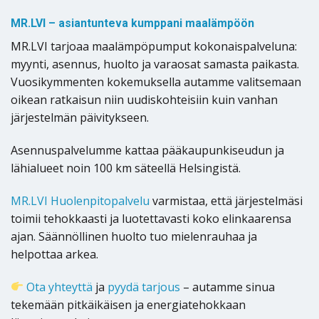
MR.LVI – asiantunteva kumppani maalämpöön
MR.LVI tarjoaa maalämpöpumput kokonaispalveluna:
myynti, asennus, huolto ja varaosat samasta paikasta.
Vuosikymmenten kokemuksella autamme valitsemaan
oikean ratkaisun niin uudiskohteisiin kuin vanhan
järjestelmän päivitykseen.
Asennuspalvelumme kattaa pääkaupunkiseudun ja
lähialueet noin 100 km säteellä Helsingistä.
MR.LVI Huolenpitopalvelu
varmistaa, että järjestelmäsi
toimii tehokkaasti ja luotettavasti koko elinkaarensa
ajan. Säännöllinen huolto tuo mielenrauhaa ja
helpottaa arkea.
Ota yhteyttä
ja
pyydä tarjous
– autamme sinua
tekemään pitkäikäisen ja energiatehokkaan