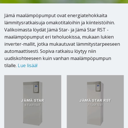
Jämä maalämpöpumput ovat energiatehokkaita
lämmitysratkaisuja omakotitaloihin ja kiinteistöihin.
Valikoimasta löydät Jämä Star- ja Jämä Star RST -
maalämpöpumput eri teholuokissa, mukaan lukien
inverter-mallit, jotka mukautuvat lämmitystarpeeseen
automaattisesti. Sopiva ratkaisu löytyy niin
uudiskohteeseen kuin vanhan maalämpöpumpun
tilalle.
Lue lisää!
JÄMÄ STAR
JÄMÄ STAR RST
8 TUOTTEET
7 TUOTTEET