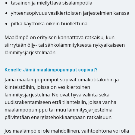
tasainen ja miellyttävä sisälämpötila
yhteensopivuus vesikiertoisten järjestelmien kanssa
pitkä käyttöikä oikein huollettuna
Maalämpö on erityisen kannattava ratkaisu, kun
siirrytään öljy- tai sähkölämmityksestä nykyaikaiseen
lämmitysjärjestelmään.
Kenelle Jämä maalämpöpumput sopivat?
Jämä maalämpöpumput sopivat omakotitaloihin ja
kiinteistöihin, joissa on vesikiertoinen
lämmitysjärjestelmä. Ne ovat hyvä valinta sekä
uudisrakentamiseen että tilanteisiin, joissa vanha
maalämpöpumppu tai muu lämmitysjärjestelmä
päivitetään energiatehokkaampaan ratkaisuun.
Jos maalämpö ei ole mahdollinen, vaihtoehtona voi olla