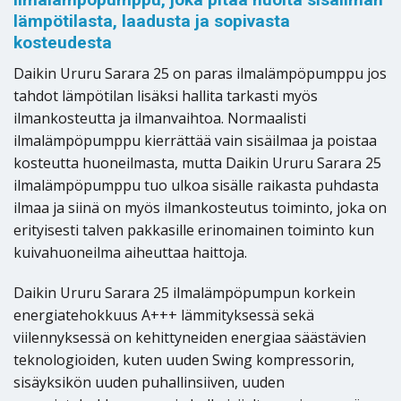
lämpötilasta, laadusta ja sopivasta
kosteudesta
Daikin Ururu Sarara 25 on paras ilmalämpöpumppu jos
tahdot lämpötilan lisäksi hallita tarkasti myös
ilmankosteutta ja ilmanvaihtoa. Normaalisti
ilmalämpöpumppu kierrättää vain sisäilmaa ja poistaa
kosteutta huoneilmasta, mutta Daikin Ururu Sarara 25
ilmalämpöpumppu tuo ulkoa sisälle raikasta puhdasta
ilmaa ja siinä on myös ilmankosteutus toiminto, joka on
erityisesti talven pakkasille erinomainen toiminto kun
kuivahuoneilma aiheuttaa haittoja.
Daikin Ururu Sarara 25 ilmalämpöpumpun korkein
energiatehokkuus A+++ lämmityksessä sekä
viilennyksessä on kehittyneiden energiaa säästävien
teknologioiden, kuten uuden Swing kompressorin,
sisäyksikön uuden puhallinsiiven, uuden