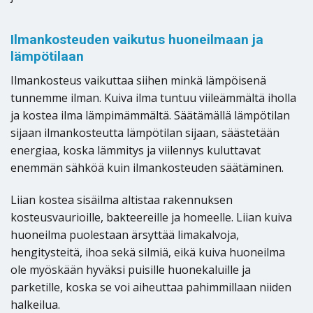
Ilmankosteuden vaikutus huoneilmaan ja
lämpötilaan
Ilmankosteus vaikuttaa siihen minkä lämpöisenä
tunnemme ilman. Kuiva ilma tuntuu viileämmältä iholla
ja kostea ilma lämpimämmältä. Säätämällä lämpötilan
sijaan ilmankosteutta lämpötilan sijaan, säästetään
energiaa, koska lämmitys ja viilennys kuluttavat
enemmän sähköä kuin ilmankosteuden säätäminen.
Liian kostea sisäilma altistaa rakennuksen
kosteusvaurioille, bakteereille ja homeelle. Liian kuiva
huoneilma puolestaan ärsyttää limakalvoja,
hengitysteitä, ihoa sekä silmiä, eikä kuiva huoneilma
ole myöskään hyväksi puisille huonekaluille ja
parketille, koska se voi aiheuttaa pahimmillaan niiden
halkeilua.