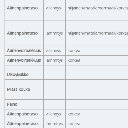
Äänenpainetaso
viilennys
hiljainen/matala/normaali/korke
Äänenpainetaso
lämmitys
hiljainen/matala/normaali/korke
Äänenvoimakkuus
viilennys
korkea
Äänenvoimakkuus
lämmitys
korkea
Ulkoyksikkö
Mitat KxLxS
Paino
Äänenpainetaso
viilennys
korkea
Äänenpainetaso
lämmitys
korkea