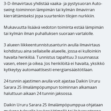
3-D-ilmavirtaus yhdistää vaaka- ja pystysuoran Auto-
swing-toiminnon lämpimän tai kylmän ilmavirran
kierrättämiseksi jopa suurtenkin tilojen nurkkiin.
Mukavuutta lisäävä vedoton toiminta estää lämpimän
tai kylmän ilman puhalluksen suoraan vartalolle.
3 alueen liikkeentunnistusanturin avulla ilmavirtaus
kohdistuu aina sellaiselle alueelle, jossa ei kulloinkin
havaita henkilöä. Tunnistus tapahtuu 3 suunnassa:
vasen, eteen ja oikea. Jos henkilöitä ei havaita, yksikkö
kytkeytyy automaattisesti energiansäästötilaan.
24 tunnin ajastimen avulla voit ajastaa Daikin Ururu
Sarara 25 ilmalämpöpumpun toiminnan alkamaan
haluttuun aikaan 24 tunnin jaksossa.
Daikin Ururu Sarara 25 ilmalämpöpumppua ohjataan
mukana tulevalla kaukosäätimellä tai lisävarusteena