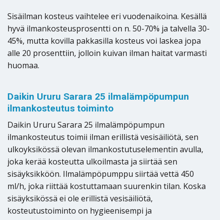
Sisäilman kosteus vaihtelee eri vuodenaikoina. Kesällä
hyvä ilmankosteusprosentti on n. 50-70% ja talvella 30-
45%, mutta kovilla pakkasilla kosteus voi laskea jopa
alle 20 prosenttiin, jolloin kuivan ilman haitat varmasti
huomaa.
Daikin Ururu Sarara 25 ilmalämpöpumpun
ilmankosteutus toiminto
Daikin Ururu Sarara 25 ilmalämpöpumpun
ilmankosteutus toimii ilman erillistä vesisäiliötä, sen
ulkoyksikössä olevan ilmankostutuselementin avulla,
joka kerää kosteutta ulkoilmasta ja siirtää sen
sisäyksikköön. Ilmalämpöpumppu siirtää vettä 450
ml/h, joka riittää kostuttamaan suurenkin tilan. Koska
sisäyksikössä ei ole erillistä vesisäiliötä,
kosteutustoiminto on hygieenisempi ja