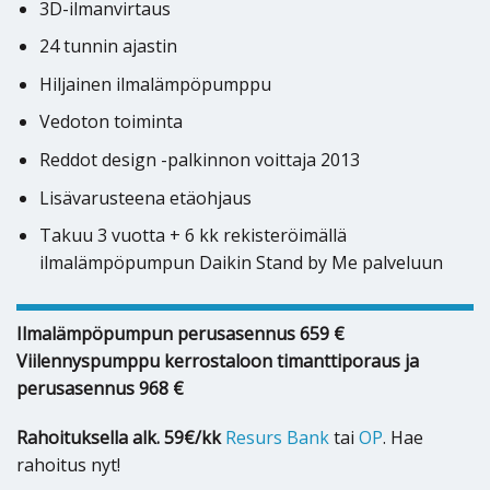
3D-ilmanvirtaus
24 tunnin ajastin
Hiljainen ilmalämpöpumppu
Vedoton toiminta
Reddot design -palkinnon voittaja 2013
Lisävarusteena etäohjaus
Takuu 3 vuotta + 6 kk rekisteröimällä
ilmalämpöpumpun Daikin Stand by Me palveluun
Ilmalämpöpumpun perusasennus 659 €
Viilennyspumppu kerrostaloon timanttiporaus ja
perusasennus 968 €
Rahoituksella alk. 59€/kk
Resurs Bank
tai
OP
. Hae
rahoitus nyt!