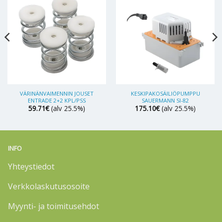
VÄRINÄNVAIMENNIN JOUSET
KESKIPAKOSÄILIÖPUMPPU
ENTRADE 2+2 KPL/PSS
SAUERMANN SI-82
59.71
€
(alv 25.5%)
175.10
€
(alv 25.5%)
INFO
Yhteystiedot
Verkkolaskutusosoite
Myynti- ja toimitusehdot