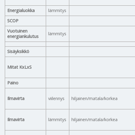
Energialuokka
lämmitys
SCOP
Vuotuinen
lämmitys
energiankulutus
Sisäyksikkö
Mitat KxLxS
Paino
Ilmavirta
viilennys
hiljainen/matala/korkea
Ilmavirta
lämmitys
hiljainen/matala/korkea