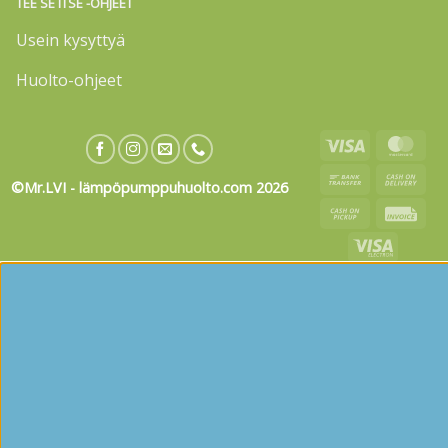
TEE SE ITSE -OHJEET
Usein kysyttyä
Huolto-ohjeet
Visa
Mas
Bank
Cas
©Mr.LVI - lämpöpumppuhuolto.com 2026
Transfer
On
Cash
Invo
Deli
on
Visa
Pickup
Electron