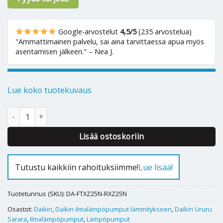
Google-arvostelut
4,5/5
(235 arvostelua)
"Ammattimainen palvelu, sai aina tarvittaessa apua myös
asentamisen jälkeen." – Nea J.
Lue koko tuotekuvaus
Ilmalämpöpumppu Daikin Ururu Sarara 25 määrä
Alternative:
Lisää ostoskoriin
Tutustu kaikkiin rahoituksiimme!
Lue lisää!
Tuotetunnus (SKU):
DA-FTXZ25N-RXZ25N
Osastot:
Daikin
,
Daikin ilmalämpöpumput lämmitykseen
,
Daikin Ururu
Sarara
,
Ilmalämpöpumput
,
Lämpöpumput