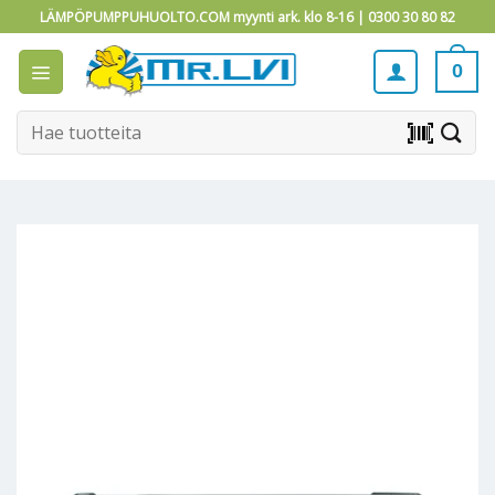
Skip
LÄMPÖPUMPPUHUOLTO.COM myynti ark. klo 8-16 |
0300 30 80 82
to
content
0
Etsi:
barcode_scanner