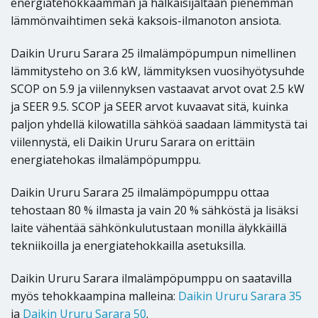
energiatehokkaamman ja halkaisijaltaan pienemmän
lämmönvaihtimen sekä kaksois-ilmanoton ansiota.
Daikin Ururu Sarara 25 ilmalämpöpumpun nimellinen
lämmitysteho on 3.6 kW, lämmityksen vuosihyötysuhde
SCOP on 5.9 ja viilennyksen vastaavat arvot ovat 2.5 kW
ja SEER 9.5. SCOP ja SEER arvot kuvaavat sitä, kuinka
paljon yhdellä kilowatilla sähköä saadaan lämmitystä tai
viilennystä, eli Daikin Ururu Sarara on erittäin
energiatehokas ilmalämpöpumppu.
Daikin Ururu Sarara 25 ilmalämpöpumppu ottaa
tehostaan 80 % ilmasta ja vain 20 % sähköstä ja lisäksi
laite vähentää sähkönkulutustaan monilla älykkäillä
tekniikoilla ja energiatehokkailla asetuksilla.
Daikin Ururu Sarara ilmalämpöpumppu on saatavilla
myös tehokkaampina malleina:
Daikin Ururu Sarara 35
ja
Daikin Ururu Sarara 50
.