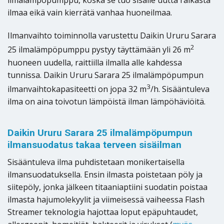
ilmalämpöpumppu, koska se tuo sisälle uutta raikasta
ilmaa eikä vain kierrätä vanhaa huoneilmaa.
Ilmanvaihto toiminnolla varustettu Daikin Ururu Sarara
2
25 ilmalämpöpumppu pystyy täyttämään yli 26 m
huoneen uudella, raittiilla ilmalla alle kahdessa
tunnissa. Daikin Ururu Sarara 25 ilmalämpöpumpun
3
ilmanvaihtokapasiteetti on jopa 32 m
/h. Sisääntuleva
ilma on aina toivotun lämpöistä ilman lämpöhäviöitä.
Daikin Ururu Sarara 25 ilmalämpöpumpun
ilmansuodatus takaa terveen sisäilman
Sisääntuleva ilma puhdistetaan monikertaisella
ilmansuodatuksella. Ensin ilmasta poistetaan pöly ja
siitepöly, jonka jälkeen titaaniaptiini suodatin poistaa
ilmasta hajumolekyylit ja viimeisessä vaiheessa Flash
Streamer teknologia hajottaa loput epäpuhtaudet,