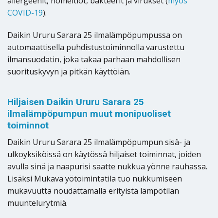
allergeenit, homeitiöt, bakteerit ja virukset (
myös
COVID-19
).
Daikin Ururu Sarara 25 ilmalämpöpumpussa on
automaattisella puhdistustoiminnolla varustettu
ilmansuodatin, joka takaa parhaan mahdollisen
suorituskyvyn ja pitkän käyttöiän.
Hiljaisen Daikin Ururu Sarara 25
ilmalämpöpumpun muut monipuoliset
toiminnot
Daikin Ururu Sarara 25 ilmalämpöpumpun sisä- ja
ulkoyksiköissä on käytössä hiljaiset toiminnat, joiden
avulla sinä ja naapurisi saatte nukkua yönne rauhassa.
Lisäksi Mukava yötoimintatila tuo nukkumiseen
mukavuutta noudattamalla erityistä lämpötilan
muuntelurytmiä.