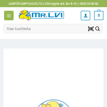
Skip
LÄMPÖPUMPPUHUOLTO.COM myynti ark. klo 8-16 |
0300 30 80 82
to
content
0
Etsi:
barcode_scanner