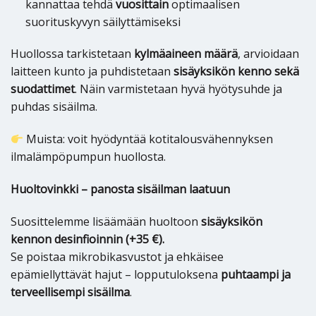
kannattaa tehdä
vuosittain
optimaalisen
suorituskyvyn säilyttämiseksi
Huollossa tarkistetaan
kylmäaineen määrä
, arvioidaan
laitteen kunto ja puhdistetaan
sisäyksikön kenno sekä
suodattimet
. Näin varmistetaan hyvä hyötysuhde ja
puhdas sisäilma.
Muista: voit hyödyntää kotitalousvähennyksen
ilmalämpöpumpun huollosta.
Huoltovinkki – panosta sisäilman laatuun
Suosittelemme lisäämään huoltoon
sisäyksikön
kennon desinfioinnin (+35 €).
Se poistaa mikrobikasvustot ja ehkäisee
epämiellyttävät hajut – lopputuloksena
puhtaampi ja
terveellisempi sisäilma
.