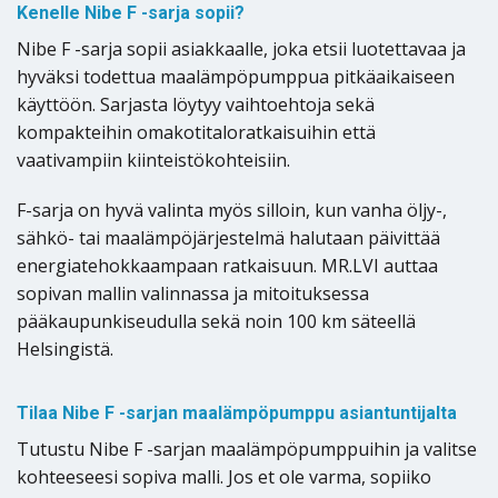
Kenelle Nibe F -sarja sopii?
Nibe F -sarja sopii asiakkaalle, joka etsii luotettavaa ja
hyväksi todettua maalämpöpumppua pitkäaikaiseen
käyttöön. Sarjasta löytyy vaihtoehtoja sekä
kompakteihin omakotitaloratkaisuihin että
vaativampiin kiinteistökohteisiin.
F-sarja on hyvä valinta myös silloin, kun vanha öljy-,
sähkö- tai maalämpöjärjestelmä halutaan päivittää
energiatehokkaampaan ratkaisuun. MR.LVI auttaa
sopivan mallin valinnassa ja mitoituksessa
pääkaupunkiseudulla sekä noin 100 km säteellä
Helsingistä.
Tilaa Nibe F -sarjan maalämpöpumppu asiantuntijalta
Tutustu Nibe F -sarjan maalämpöpumppuihin ja valitse
kohteeseesi sopiva malli. Jos et ole varma, sopiiko