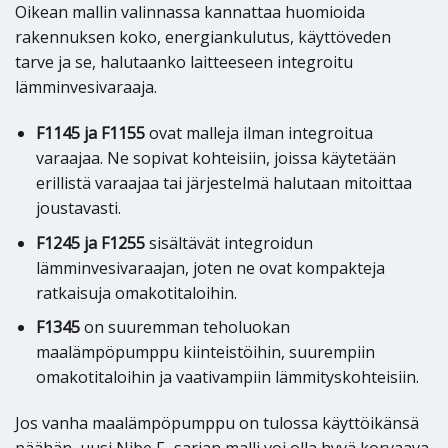
Oikean mallin valinnassa kannattaa huomioida
rakennuksen koko, energiankulutus, käyttöveden
tarve ja se, halutaanko laitteeseen integroitu
lämminvesivaraaja.
F1145 ja F1155
ovat malleja ilman integroitua
varaajaa. Ne sopivat kohteisiin, joissa käytetään
erillistä varaajaa tai järjestelmä halutaan mitoittaa
joustavasti.
F1245 ja F1255
sisältävät integroidun
lämminvesivaraajan, joten ne ovat kompakteja
ratkaisuja omakotitaloihin.
F1345
on suuremman teholuokan
maalämpöpumppu kiinteistöihin, suurempiin
omakotitaloihin ja vaativampiin lämmityskohteisiin.
Jos vanha maalämpöpumppu on tulossa käyttöikänsä