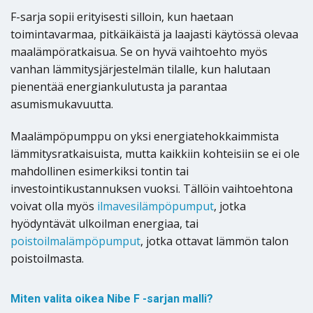
F-sarja sopii erityisesti silloin, kun haetaan
toimintavarmaa, pitkäikäistä ja laajasti käytössä olevaa
maalämpöratkaisua. Se on hyvä vaihtoehto myös
vanhan lämmitysjärjestelmän tilalle, kun halutaan
pienentää energiankulutusta ja parantaa
asumismukavuutta.
Maalämpöpumppu on yksi energiatehokkaimmista
lämmitysratkaisuista, mutta kaikkiin kohteisiin se ei ole
mahdollinen esimerkiksi tontin tai
investointikustannuksen vuoksi. Tällöin vaihtoehtona
voivat olla myös
ilmavesilämpöpumput
, jotka
hyödyntävät ulkoilman energiaa, tai
poistoilmalämpöpumput
, jotka ottavat lämmön talon
poistoilmasta.
Miten valita oikea Nibe F -sarjan malli?