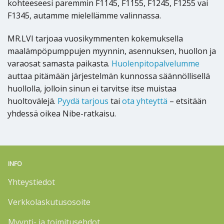
kohteeseesi paremmin F1145, F1155, F1245, F1255 vai
F1345, autamme mielellämme valinnassa.
MR.LVI tarjoaa vuosikymmenten kokemuksella
maalämpöpumppujen myynnin, asennuksen, huollon ja
varaosat samasta paikasta.
Huolenpitopalvelumme
auttaa pitämään järjestelmän kunnossa säännöllisellä
huollolla, jolloin sinun ei tarvitse itse muistaa
huoltovälejä.
Pyydä tarjous
tai
ota yhteyttä
– etsitään
yhdessä oikea Nibe-ratkaisu.
INFO
Yhteystiedot
Verkkolaskutusosoite
Myynti- ja toimitusehdot