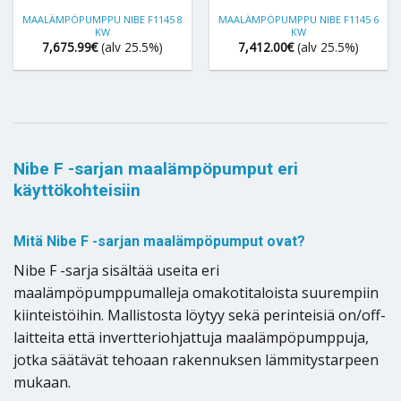
MAALÄMPÖPUMPPU NIBE F1145 8
MAALÄMPÖPUMPPU NIBE F1145 6
KW
KW
7,675.99
€
(alv 25.5%)
7,412.00
€
(alv 25.5%)
Nibe F -sarjan maalämpöpumput eri
käyttökohteisiin
Mitä Nibe F -sarjan maalämpöpumput ovat?
Nibe F -sarja sisältää useita eri
maalämpöpumppumalleja omakotitaloista suurempiin
kiinteistöihin. Mallistosta löytyy sekä perinteisiä on/off-
laitteita että invertteriohjattuja maalämpöpumppuja,
jotka säätävät tehoaan rakennuksen lämmitystarpeen
mukaan.