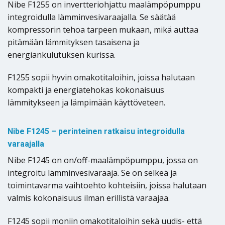
Nibe F1255 on invertteriohjattu maalämpöpumppu
integroidulla lämminvesivaraajalla. Se säätää
kompressorin tehoa tarpeen mukaan, mikä auttaa
pitämään lämmityksen tasaisena ja
energiankulutuksen kurissa.
F1255 sopii hyvin omakotitaloihin, joissa halutaan
kompakti ja energiatehokas kokonaisuus
lämmitykseen ja lämpimään käyttöveteen.
Nibe F1245 – perinteinen ratkaisu integroidulla
varaajalla
Nibe F1245 on on/off-maalämpöpumppu, jossa on
integroitu lämminvesivaraaja. Se on selkeä ja
toimintavarma vaihtoehto kohteisiin, joissa halutaan
valmis kokonaisuus ilman erillistä varaajaa.
F1245 sopii moniin omakotitaloihin sekä uudis- että