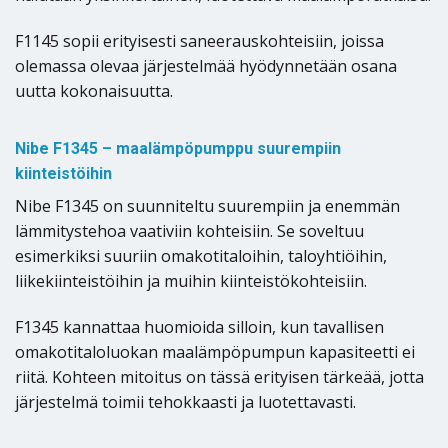
F1145 sopii erityisesti saneerauskohteisiin, joissa
olemassa olevaa järjestelmää hyödynnetään osana
uutta kokonaisuutta.
Nibe F1345 – maalämpöpumppu suurempiin
kiinteistöihin
Nibe F1345 on suunniteltu suurempiin ja enemmän
lämmitystehoa vaativiin kohteisiin. Se soveltuu
esimerkiksi suuriin omakotitaloihin, taloyhtiöihin,
liikekiinteistöihin ja muihin kiinteistökohteisiin.
F1345 kannattaa huomioida silloin, kun tavallisen
omakotitaloluokan maalämpöpumpun kapasiteetti ei
riitä. Kohteen mitoitus on tässä erityisen tärkeää, jotta
järjestelmä toimii tehokkaasti ja luotettavasti.