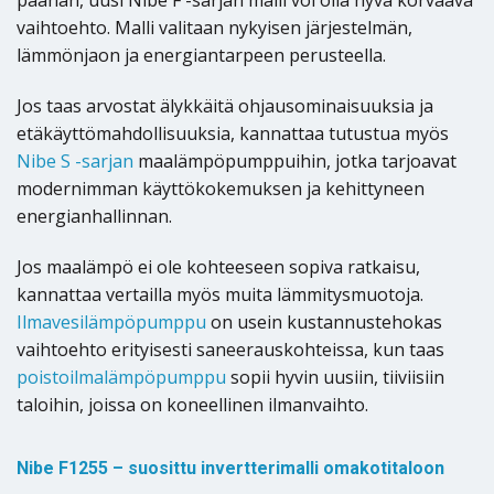
päähän, uusi Nibe F -sarjan malli voi olla hyvä korvaava
vaihtoehto. Malli valitaan nykyisen järjestelmän,
lämmönjaon ja energiantarpeen perusteella.
Jos taas arvostat älykkäitä ohjausominaisuuksia ja
etäkäyttömahdollisuuksia, kannattaa tutustua myös
Nibe S -sarjan
maalämpöpumppuihin, jotka tarjoavat
modernimman käyttökokemuksen ja kehittyneen
energianhallinnan.
Jos maalämpö ei ole kohteeseen sopiva ratkaisu,
kannattaa vertailla myös muita lämmitysmuotoja.
Ilmavesilämpöpumppu
on usein kustannustehokas
vaihtoehto erityisesti saneerauskohteissa, kun taas
poistoilmalämpöpumppu
sopii hyvin uusiin, tiiviisiin
taloihin, joissa on koneellinen ilmanvaihto.
Nibe F1255 – suosittu invertterimalli omakotitaloon