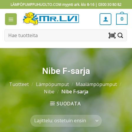
Skip
LÄMPÖPUMPPUHUOLTO.COM myynti ark. klo 8-16 |
0300 30 80 82
to
content
0
Etsi:
barcode_scanner
Nibe F-sarja
Tuotteet
/
Lämpöpumput
/
Maalämpöpumput
/
Nibe
/
Nibe F-sarja
SUODATA