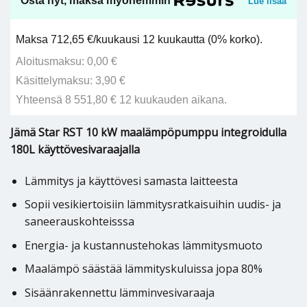
Osta nyt, maksa myöhemmin
Lue lisää
Maksa 712,65 €/kuukausi 12 kuukautta (0% korko).
Aloitusmaksu: 0,00 €
Käsittelymaksu: 3,90 €
Yhteensä 8 551,80 € 12 kuukauden aikana.
Jämä Star RST 10 kW maalämpöpumppu integroidulla
180L käyttövesivaraajalla
Lämmitys ja käyttövesi samasta laitteesta
Sopii vesikiertoisiin lämmitysratkaisuihin uudis- ja
saneerauskohteisssa
Energia- ja kustannustehokas lämmitysmuoto
Maalämpö säästää lämmityskuluissa jopa 80%
Sisäänrakennettu lämminvesivaraaja