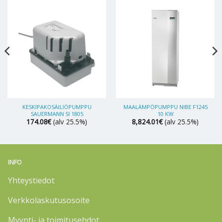
KESKIPAKOSÄILIÖPUMPPU
MAALÄMPÖPUMPPU NIBE F1245
SAUERMANN SI 1805
10 KW
174.08
€
(alv 25.5%)
8,824.01
€
(alv 25.5%)
INFO
Yhteystiedot
Verkkolaskutusosoite
Myynti- ja toimitusehdot