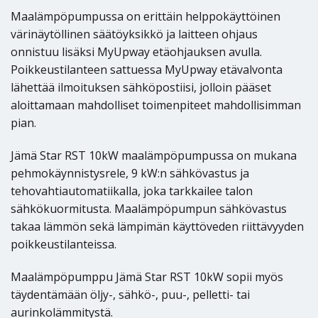
Maalämpöpumpussa on erittäin helppokäyttöinen
värinäytöllinen säätöyksikkö ja laitteen ohjaus
onnistuu lisäksi MyUpway etäohjauksen avulla.
Poikkeustilanteen sattuessa MyUpway etävalvonta
lähettää ilmoituksen sähköpostiisi, jolloin pääset
aloittamaan mahdolliset toimenpiteet mahdollisimman
pian.
Jämä Star RST 10kW maalämpöpumpussa on mukana
pehmokäynnistysrele, 9 kW:n sähkövastus ja
tehovahtiautomatiikalla, joka tarkkailee talon
sähkökuormitusta. Maalämpöpumpun sähkövastus
takaa lämmön sekä lämpimän käyttöveden riittävyyden
poikkeustilanteissa.
Maalämpöpumppu Jämä Star RST 10kW sopii myös
täydentämään öljy-, sähkö-, puu-, pelletti- tai
aurinkolämmitystä.