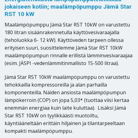
jokaiseen kotiin; maalämpöpumppu Jämä Star
RST 10 kW
Maalämpöpumppu Jämä Star RST 10kW on varustettu
180 litran sisäänrakennetulla käyttövesivaraajalla
(teholuokka 6- 12 kW). Käyttöveden tarpeen ollessa
erityisen suuri, suosittelemme Jämä Star RST 10kW
maalämpöpumpun rinnalle erillistä lämminvesivaraajaa
(esim. JÄSPI -vedenlämmitinmallisto 15-500 litraa).
Jämä Star RST 10kW maalämpöpumppu on varustettu
tehokkailla kompressoreilla ja alan parhailla
komponenteilla. Näiden ansiosta maalämpöpumpun
lämpökerroin (COP) on jopa 5,03* (tuottaa viisi kertaa
enemmän energiaa kuin laite kuluttaa). Lisäksi Jämä
Star RST 10kW on tyylikkäästi muotoiltu,
käyntiääneltään erittäin hiljainen ja tilantarpeeltaan
kompakti maalämpöpumppu.