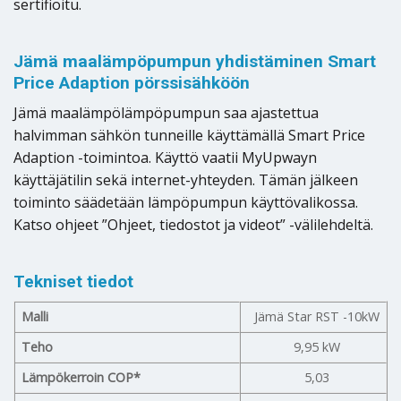
sertifioitu.
Jämä maalämpöpumpun yhdistäminen Smart
Price Adaption pörssisähköön
Jämä maalämpölämpöpumpun saa ajastettua
halvimman sähkön tunneille käyttämällä Smart Price
Adaption -toimintoa. Käyttö vaatii MyUpwayn
käyttäjätilin sekä internet-yhteyden. Tämän jälkeen
toiminto säädetään lämpöpumpun käyttövalikossa.
Katso ohjeet ”Ohjeet, tiedostot ja videot” -välilehdeltä.
Tekniset tiedot
Malli
Jämä Star RST -10kW
Teho
9,95 kW
Lämpökerroin COP*
5,03