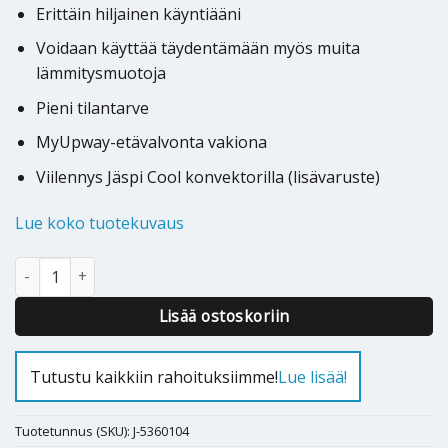
Erittäin hiljainen käyntiääni
Voidaan käyttää täydentämään myös muita
lämmitysmuotoja
Pieni tilantarve
MyUpway-etävalvonta vakiona
Viilennys Jäspi Cool konvektorilla (lisävaruste)
Lue koko tuotekuvaus
Maalämpöpumppu Jämä Star RST 10 kW määrä
Alternative:
Lisää ostoskoriin
Tutustu kaikkiin rahoituksiimme!
Lue lisää!
Tuotetunnus (SKU):
J-5360104