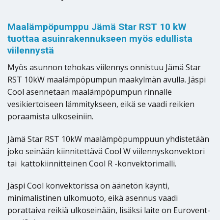
Maalämpöpumppu Jämä Star RST 10 kW
tuottaa asuinrakennukseen myös edullista
viilennystä
Myös asunnon tehokas viilennys onnistuu Jämä Star
RST 10kW maalämpöpumpun maakylmän avulla. Jäspi
Cool asennetaan maalämpöpumpun rinnalle
vesikiertoiseen lämmitykseen, eikä se vaadi reikien
poraamista ulkoseiniin.
Jämä Star RST 10kW maalämpöpumppuun yhdistetään
joko seinään kiinnitettävä Cool W viilennyskonvektori
tai kattokiinnitteinen Cool R -konvektorimalli.
Jäspi Cool konvektorissa on äänetön käynti,
minimalistinen ulkomuoto, eikä asennus vaadi
porattaiva reikiä ulkoseinään, lisäksi laite on Eurovent-