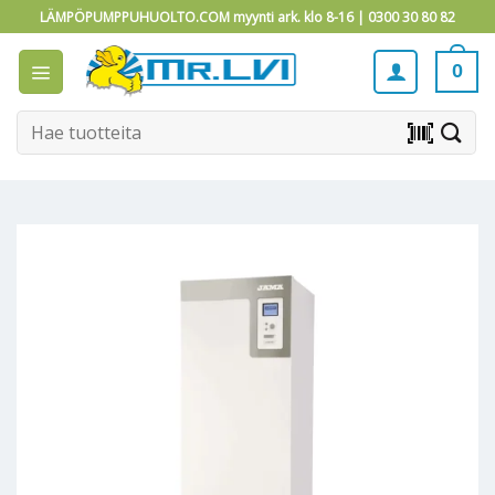
Skip
LÄMPÖPUMPPUHUOLTO.COM myynti ark. klo 8-16 |
0300 30 80 82
to
content
0
Etsi:
barcode_scanner