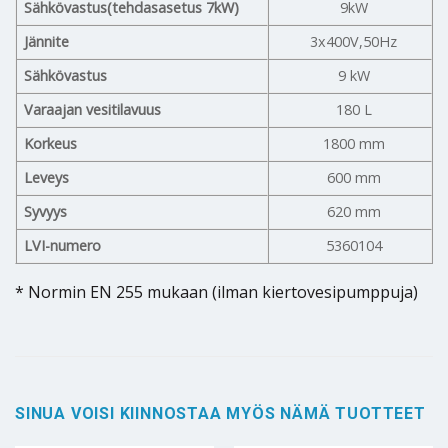
Sähkövastus(tehdasasetus 7kW)
9kW
Jännite
3x400V,50Hz
Sähkövastus
9 kW
Varaajan vesitilavuus
180 L
Korkeus
1800 mm
Leveys
600 mm
Syvyys
620 mm
LVI-numero
5360104
* Normin EN 255 mukaan (ilman kiertovesipumppuja)
SINUA VOISI KIINNOSTAA MYÖS NÄMÄ TUOTTEET