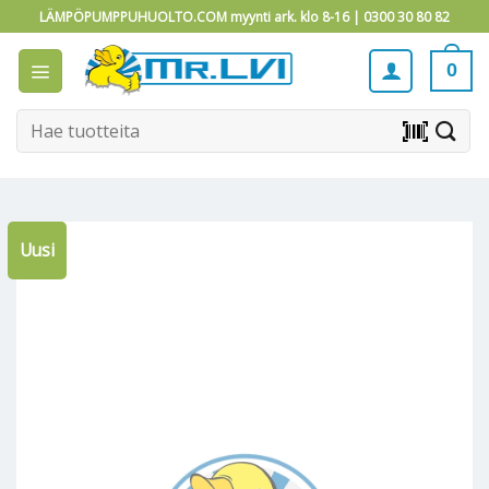
Skip
LÄMPÖPUMPPUHUOLTO.COM myynti ark. klo 8-16 |
0300 30 80 82
to
content
0
Etsi:
barcode_scanner
Uusi