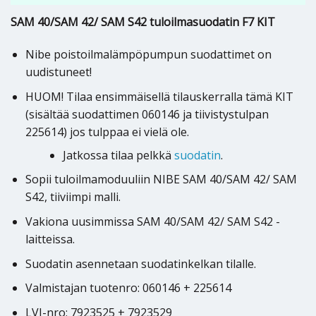
SAM 40/SAM 42/ SAM S42 tuloilmasuodatin F7 KIT
Nibe poistoilmalämpöpumpun suodattimet on
uudistuneet!
HUOM! Tilaa ensimmäisellä tilauskerralla tämä KIT
(sisältää suodattimen 060146 ja tiivistystulpan
225614) jos tulppaa ei vielä ole.
Jatkossa tilaa pelkkä
suodatin
.
Sopii tuloilmamoduuliin NIBE SAM 40/SAM 42/ SAM
S42, tiiviimpi malli.
Vakiona uusimmissa SAM 40/SAM 42/ SAM S42 -
laitteissa.
Suodatin asennetaan suodatinkelkan tilalle.
Valmistajan tuotenro: 060146 + 225614
LVI-nro: 7923525 + 7923529