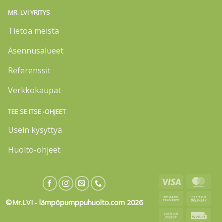
MR. LVI YRITYS
Tietoa meistä
Asennusalueet
Referenssit
Verkkokaupat
TEE SE ITSE -OHJEET
Usein kysyttyä
Huolto-ohjeet
Visa
Mas
Bank
Cas
©Mr.LVI - lämpöpumppuhuolto.com 2026
Transfer
On
Cash
Invo
Deli