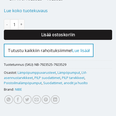
Lue koko tuotekuvaus
SAM 40 / SAM 42/ SAM S42 tuloilmasuodatin F7 KIT määrä
Alternative:
Lisää ostoskoriin
Tutustu kaikkiin rahoituksiimme!
Lue lisää!
Tuotetunnus (SKU):
NB-7923525-7923529
Osastot:
Lämpöpumppuvarusteet
,
Lämpöpumput
,
LVI-
asennustarvikkeet
,
PILP suodattimet
,
PILP tarvikkeet
,
Poistoilmalämpöpumput
,
Suodattimet, anodit ja huolto
Brand:
NIBE