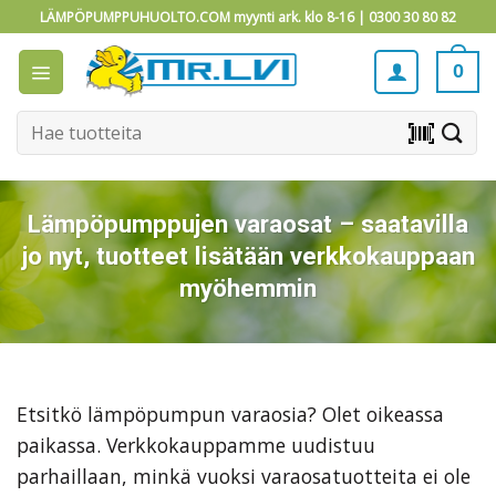
Skip
LÄMPÖPUMPPUHUOLTO.COM myynti ark. klo 8-16 |
0300 30 80 82
to
content
0
Etsi:
barcode_scanner
Lämpöpumppujen varaosat – saatavilla
jo nyt, tuotteet lisätään verkkokauppaan
myöhemmin
Etsitkö lämpöpumpun varaosia? Olet oikeassa
paikassa. Verkkokauppamme uudistuu
parhaillaan, minkä vuoksi varaosatuotteita ei ole