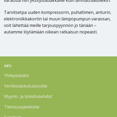
varaosia niin yksityisasiakkaille kuin ammattilaisillekin.
Tarvitsetpa uuden kompressorin, puhaltimen, anturin,
elektroniikkakortin tai muun lämpöpumpun varaosan,
voit lähettää meille tarjouspyynnön jo tänään –
autamme löytämään oikean ratkaisun nopeasti.
INFO
Yhteystiedot
Verkkolaskutusosoite
Myynti- ja toimitusehdot
Tietosuojaseloste