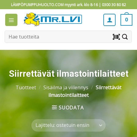
Skip
LÄMPÖPUMPPUHUOLTO.COM myynti ark. klo 8-16 |
0300 30 80 82
to
content
0
Etsi:
barcode_scanner
Siirrettävät ilmastointilaitteet
Tuotteet
/
Sisäilma ja viilennys
/
Siirrettävät
ilmastointilaitteet
SUODATA