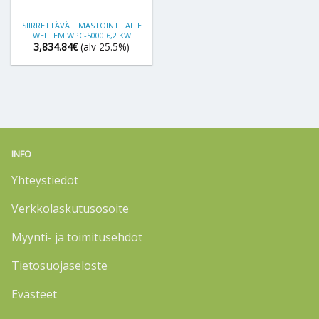
SIIRRETTÄVÄ ILMASTOINTILAITE
WELTEM WPC-5000 6,2 KW
3,834.84
€
(alv 25.5%)
INFO
Yhteystiedot
Verkkolaskutusosoite
Myynti- ja toimitusehdot
Tietosuojaseloste
Evästeet