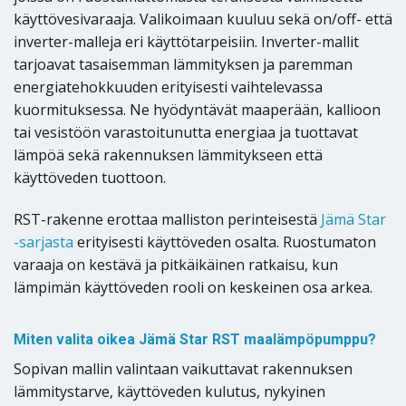
käyttövesivaraaja. Valikoimaan kuuluu sekä on/off- että
inverter-malleja eri käyttötarpeisiin. Inverter-mallit
tarjoavat tasaisemman lämmityksen ja paremman
energiatehokkuuden erityisesti vaihtelevassa
kuormituksessa. Ne hyödyntävät maaperään, kallioon
tai vesistöön varastoitunutta energiaa ja tuottavat
lämpöä sekä rakennuksen lämmitykseen että
käyttöveden tuottoon.
RST-rakenne erottaa malliston perinteisestä
Jämä Star
-sarjasta
erityisesti käyttöveden osalta. Ruostumaton
varaaja on kestävä ja pitkäikäinen ratkaisu, kun
lämpimän käyttöveden rooli on keskeinen osa arkea.
Miten valita oikea Jämä Star RST maalämpöpumppu?
Sopivan mallin valintaan vaikuttavat rakennuksen
lämmitystarve, käyttöveden kulutus, nykyinen