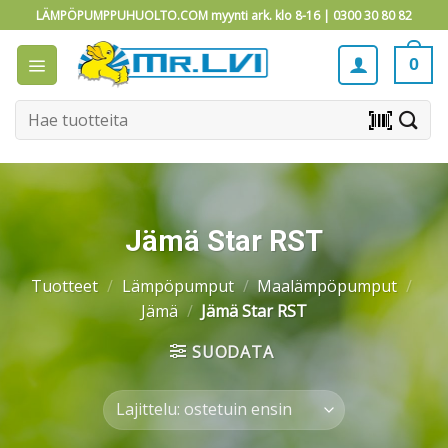
Skip
LÄMPÖPUMPPUHUOLTO.COM myynti ark. klo 8-16 |
0300 30 80 82
to
content
0
Etsi:
barcode_scanner
Jämä Star RST
Tuotteet
/
Lämpöpumput
/
Maalämpöpumput
/
Jämä
/
Jämä Star RST
SUODATA