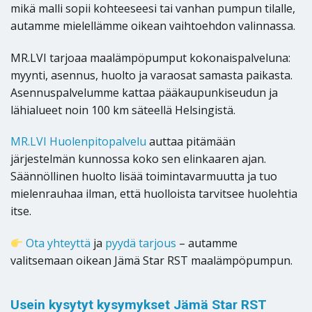
mikä malli sopii kohteeseesi tai vanhan pumpun tilalle,
autamme mielellämme oikean vaihtoehdon valinnassa.
MR.LVI tarjoaa maalämpöpumput kokonaispalveluna:
myynti, asennus, huolto ja varaosat samasta paikasta.
Asennuspalvelumme kattaa pääkaupunkiseudun ja
lähialueet noin 100 km säteellä Helsingistä.
MR.LVI Huolenpitopalvelu
auttaa pitämään
järjestelmän kunnossa koko sen elinkaaren ajan.
Säännöllinen huolto lisää toimintavarmuutta ja tuo
mielenrauhaa ilman, että huolloista tarvitsee huolehtia
itse.
Ota yhteyttä
ja
pyydä tarjous
– autamme
valitsemaan oikean Jämä Star RST maalämpöpumpun.
Usein kysytyt kysymykset Jämä Star RST