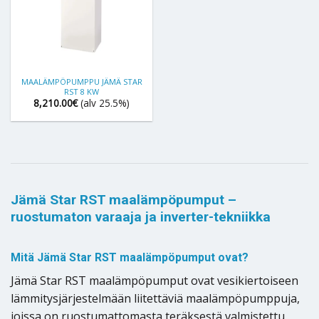
MAALÄMPÖPUMPPU JÄMÄ STAR
RST 8 KW
8,210.00
€
(alv 25.5%)
Jämä Star RST maalämpöpumput –
ruostumaton varaaja ja inverter-tekniikka
Mitä Jämä Star RST maalämpöpumput ovat?
Jämä Star RST maalämpöpumput ovat vesikiertoiseen
lämmitysjärjestelmään liitettäviä maalämpöpumppuja,
joissa on ruostumattomasta teräksestä valmistettu