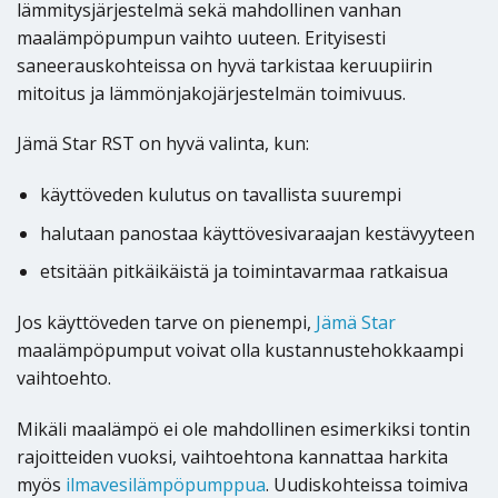
lämmitysjärjestelmä sekä mahdollinen vanhan
maalämpöpumpun vaihto uuteen. Erityisesti
saneerauskohteissa on hyvä tarkistaa keruupiirin
mitoitus ja lämmönjakojärjestelmän toimivuus.
Jämä Star RST on hyvä valinta, kun:
käyttöveden kulutus on tavallista suurempi
halutaan panostaa käyttövesivaraajan kestävyyteen
etsitään pitkäikäistä ja toimintavarmaa ratkaisua
Jos käyttöveden tarve on pienempi,
Jämä Star
maalämpöpumput voivat olla kustannustehokkaampi
vaihtoehto.
Mikäli maalämpö ei ole mahdollinen esimerkiksi tontin
rajoitteiden vuoksi, vaihtoehtona kannattaa harkita
myös
ilmavesilämpöpumppua
. Uudiskohteissa toimiva