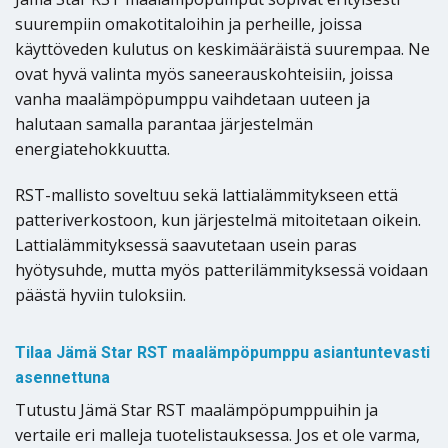
suurempiin omakotitaloihin ja perheille, joissa
käyttöveden kulutus on keskimääräistä suurempaa. Ne
ovat hyvä valinta myös saneerauskohteisiin, joissa
vanha maalämpöpumppu vaihdetaan uuteen ja
halutaan samalla parantaa järjestelmän
energiatehokkuutta.
RST-mallisto soveltuu sekä lattialämmitykseen että
patteriverkostoon, kun järjestelmä mitoitetaan oikein.
Lattialämmityksessä saavutetaan usein paras
hyötysuhde, mutta myös patterilämmityksessä voidaan
päästä hyviin tuloksiin.
Tilaa Jämä Star RST maalämpöpumppu asiantuntevasti
asennettuna
Tutustu Jämä Star RST maalämpöpumppuihin ja
vertaile eri malleja tuotelistauksessa. Jos et ole varma,