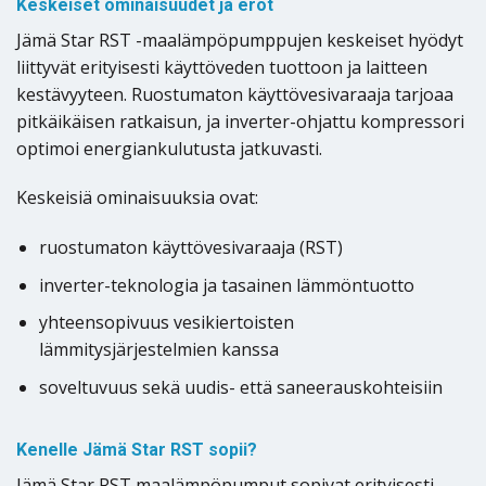
Keskeiset ominaisuudet ja erot
Jämä Star RST -maalämpöpumppujen keskeiset hyödyt
liittyvät erityisesti käyttöveden tuottoon ja laitteen
kestävyyteen. Ruostumaton käyttövesivaraaja tarjoaa
pitkäikäisen ratkaisun, ja inverter-ohjattu kompressori
optimoi energiankulutusta jatkuvasti.
Keskeisiä ominaisuuksia ovat:
ruostumaton käyttövesivaraaja (RST)
inverter-teknologia ja tasainen lämmöntuotto
yhteensopivuus vesikiertoisten
lämmitysjärjestelmien kanssa
soveltuvuus sekä uudis- että saneerauskohteisiin
Kenelle Jämä Star RST sopii?
Jämä Star RST maalämpöpumput sopivat erityisesti