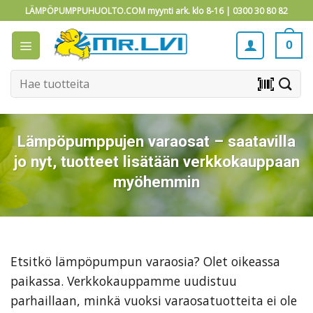
Skip
LÄMPÖPUMPPUHUOLTO.COM myynti ark. klo 8-16 |
0300 30 80 82
to
content
0
Etsi:
barcode_scanner
Lämpöpumppujen varaosat – saatavilla
jo nyt, tuotteet lisätään verkkokauppaan
myöhemmin
Etsitkö lämpöpumpun varaosia? Olet oikeassa
paikassa. Verkkokauppamme uudistuu
parhaillaan, minkä vuoksi varaosatuotteita ei ole