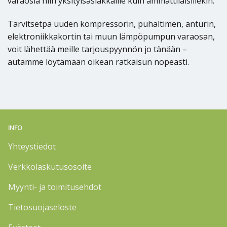
varaosia niin yksityisasiakkaille kuin ammattilaisillekin.
Tarvitsetpa uuden kompressorin, puhaltimen, anturin,
elektroniikkakortin tai muun lämpöpumpun varaosan,
voit lähettää meille tarjouspyynnön jo tänään –
autamme löytämään oikean ratkaisun nopeasti.
INFO
Yhteystiedot
Verkkolaskutusosoite
Myynti- ja toimitusehdot
Tietosuojaseloste