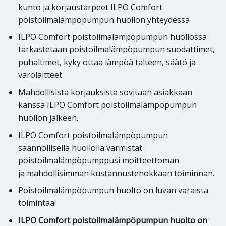
kunto ja korjaustarpeet ILPO Comfort
poistoilmalämpöpumpun huollon yhteydessä
ILPO Comfort poistoilmalämpöpumpun huollossa
tarkastetaan poistoilmalämpöpumpun suodattimet,
puhaltimet, kyky ottaa lämpöä talteen, säätö ja
varolaitteet.
Mahdollisista korjauksista sovitaan asiakkaan
kanssa ILPO Comfort poistoilmalämpöpumpun
huollon jälkeen.
ILPO Comfort poistoilmalämpöpumpun
säännöllisellä huollolla varmistat
poistoilmalämpöpumppusi moitteettoman
ja mahdollisimman kustannustehokkaan toiminnan.
Poistoilmalämpöpumpun huolto on luvan varaista
toimintaa!
ILPO Comfort poistoilmalämpöpumpun huolto on