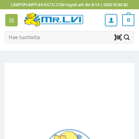
Skip
LÄMPÖPUMPPUHUOLTO.COM myynti ark. klo 8-16 |
0300 30 80 82
to
content
0
Etsi:
barcode_scanner