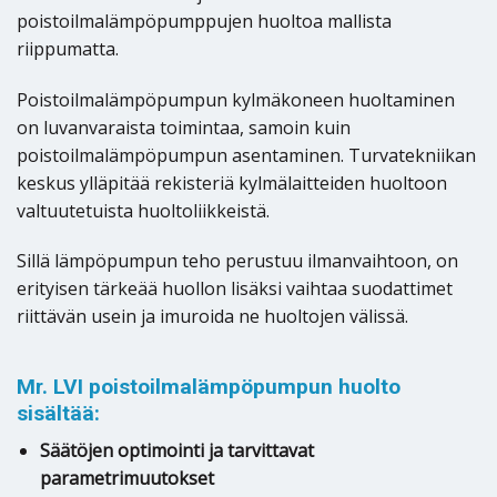
poistoilmalämpöpumppujen huoltoa mallista
riippumatta.
Poistoilmalämpöpumpun kylmäkoneen huoltaminen
on luvanvaraista toimintaa, samoin kuin
poistoilmalämpöpumpun asentaminen. Turvatekniikan
keskus ylläpitää rekisteriä kylmälaitteiden huoltoon
valtuutetuista huoltoliikkeistä.
Sillä lämpöpumpun teho perustuu ilmanvaihtoon, on
erityisen tärkeää huollon lisäksi vaihtaa suodattimet
riittävän usein ja imuroida ne huoltojen välissä.
Mr. LVI poistoilmalämpöpumpun huolto
sisältää:
Säätöjen optimointi ja tarvittavat
parametrimuutokset