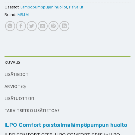
Osastot:
Lämpöpumppujen huollot
,
Palvelut
Brand:
MR.LVI
KUVAUS
LISÄTIEDOT
ARVIOT (0)
LISÄTUOTTEET
TARVITSETKO LISÄTIETOA?
ILPO Comfort poistoilmalämpöpumpun huolto