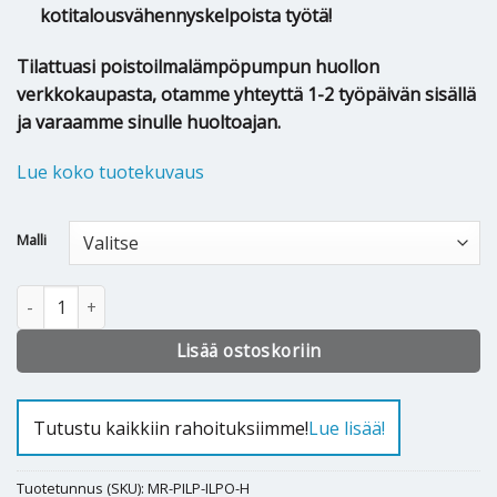
kotitalousvähennyskelpoista työtä!
Tilattuasi poistoilmalämpöpumpun huollon
verkkokaupasta, otamme yhteyttä 1-2 työpäivän sisällä
ja varaamme sinulle huoltoajan.
Lue koko tuotekuvaus
Alternative:
Malli
ILPO Comfort poistoilmalämpöpumpun huolto määrä
Lisää ostoskoriin
Tutustu kaikkiin rahoituksiimme!
Lue lisää!
Tuotetunnus (SKU):
MR-PILP-ILPO-H