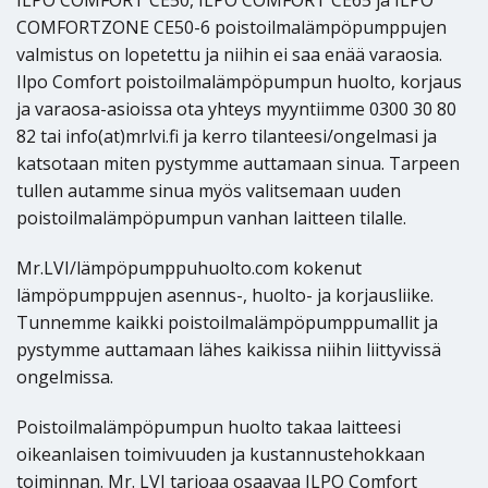
ILPO COMFORT CE50, ILPO COMFORT CE65 ja ILPO
COMFORTZONE CE50-6 poistoilmalämpöpumppujen
valmistus on lopetettu ja niihin ei saa enää varaosia.
Ilpo Comfort poistoilmalämpöpumpun huolto, korjaus
ja varaosa-asioissa ota yhteys myyntiimme 0300 30 80
82 tai info(at)mrlvi.fi ja kerro tilanteesi/ongelmasi ja
katsotaan miten pystymme auttamaan sinua. Tarpeen
tullen autamme sinua myös valitsemaan uuden
poistoilmalämpöpumpun vanhan laitteen tilalle.
Mr.LVI/lämpöpumppuhuolto.com kokenut
lämpöpumppujen asennus-, huolto- ja korjausliike.
Tunnemme kaikki poistoilmalämpöpumppumallit ja
pystymme auttamaan lähes kaikissa niihin liittyvissä
ongelmissa.
Poistoilmalämpöpumpun huolto takaa laitteesi
oikeanlaisen toimivuuden ja kustannustehokkaan
toiminnan. Mr. LVI tarjoaa osaavaa ILPO Comfort