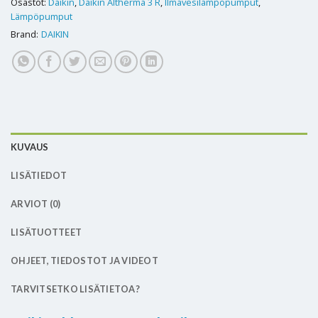
Osastot:
Daikin
,
Daikin Altherma 3 R
,
Ilmavesilämpöpumput
,
Lämpöpumput
Brand:
DAIKIN
KUVAUS
LISÄTIEDOT
ARVIOT (0)
LISÄTUOTTEET
OHJEET, TIEDOSTOT JA VIDEOT
TARVITSETKO LISÄTIETOA?