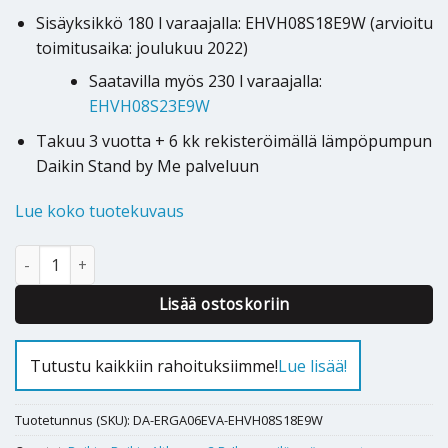
Sisäyksikkö 180 l varaajalla: EHVH08S18E9W (arvioitu
toimitusaika: joulukuu 2022)
Saatavilla myös 230 l varaajalla:
EHVH08S23E9W
Takuu 3 vuotta + 6 kk rekisteröimällä lämpöpumpun
Daikin Stand by Me palveluun
Lue koko tuotekuvaus
Ilmavesilämpöpumppu Daikin Altherma 3R F 6kW 180l määrä
Alternative:
Lisää ostoskoriin
Tutustu kaikkiin rahoituksiimme!
Lue lisää!
Tuotetunnus (SKU):
DA-ERGA06EVA-EHVH08S18E9W