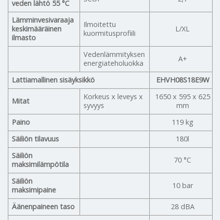
veden lähtö 55 °C
Lämminvesivaraaja
Ilmoitettu
keskimääräinen
L/XL
kuormitusprofiili
ilmasto
Vedenlämmityksen
A+
energiateholuokka
Lattiamallinen sisäyksikkö
EHVH08S18E9W
Korkeus x leveys x
1650 x 595 x 625
Mitat
syvyys
mm
Paino
119 kg
Säiliön tilavuus
180l
Säiliön
70 °C
maksimilämpötila
Säiliön
10 bar
maksimipaine
Äänenpaineen taso
28 dBA