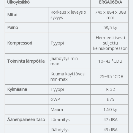
Ulkoyksikkö
ERGA06EVA
Korkeus x leveys x
740 x 884 x 388
Mitat
syvyys
mm
Paino
58,5 kg
Hermeettisesti
Kompressori
Tyyppi
suljettu
keinukompressori
Jäähdytys min-
Toiminta lämpötila
10~43 °CDB
max
Kuuma käyttövesi
–25~35 °CDB
min-max
Kylmäaine
Tyyppi
R-32
GWP
675
Määrä
1,50 kg
Äänenpaineen taso
Lämmitys
47 dBA
Jäähdytys
49 dBA