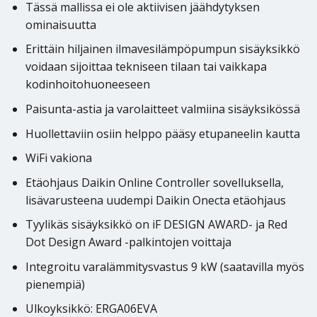
Tässä mallissa ei ole aktiivisen jäähdytyksen
ominaisuutta
Erittäin hiljainen ilmavesilämpöpumpun sisäyksikkö
voidaan sijoittaa tekniseen tilaan tai vaikkapa
kodinhoitohuoneeseen
Paisunta-astia ja varolaitteet valmiina sisäyksikössä
Huollettaviin osiin helppo pääsy etupaneelin kautta
WiFi vakiona
Etäohjaus Daikin Online Controller sovelluksella,
lisävarusteena uudempi Daikin Onecta etäohjaus
Tyylikäs sisäyksikkö on iF DESIGN AWARD- ja Red
Dot Design Award -palkintojen voittaja
Integroitu varalämmitysvastus 9 kW (saatavilla myös
pienempiä)
Ulkoyksikkö: ERGA06EVA