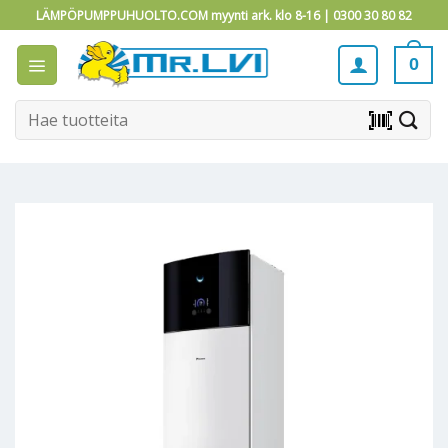
Skip
LÄMPÖPUMPPUHUOLTO.COM myynti ark. klo 8-16 |
0300 30 80 82
to
content
0
Etsi:
barcode_scanner