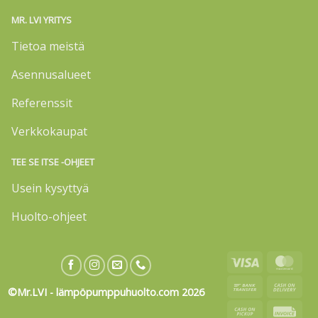
MR. LVI YRITYS
Tietoa meistä
Asennusalueet
Referenssit
Verkkokaupat
TEE SE ITSE -OHJEET
Usein kysyttyä
Huolto-ohjeet
Visa
Mas
Bank
Cas
©Mr.LVI - lämpöpumppuhuolto.com 2026
Transfer
On
Cash
Invo
Deli