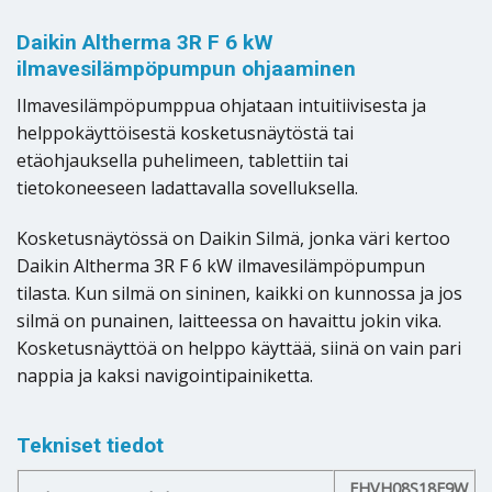
Daikin Altherma 3R F 6 kW
ilmavesilämpöpumpun ohjaaminen
Ilmavesilämpöpumppua ohjataan intuitiivisesta ja
helppokäyttöisestä kosketusnäytöstä tai
etäohjauksella puhelimeen, tablettiin tai
tietokoneeseen ladattavalla sovelluksella.
Kosketusnäytössä on Daikin Silmä, jonka väri kertoo
Daikin Altherma 3R F 6 kW ilmavesilämpöpumpun
tilasta. Kun silmä on sininen, kaikki on kunnossa ja jos
silmä on punainen, laitteessa on havaittu jokin vika.
Kosketusnäyttöä on helppo käyttää, siinä on vain pari
nappia ja kaksi navigointipainiketta.
Tekniset tiedot
EHVH08S18E9W