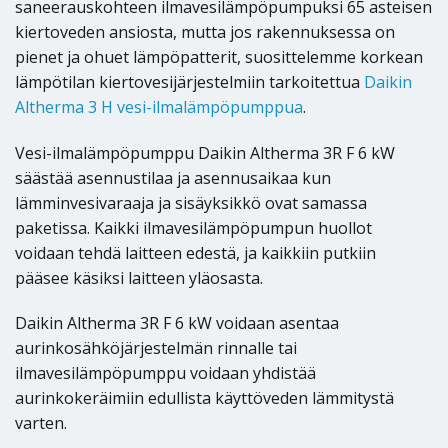
saneerauskohteen ilmavesilämpöpumpuksi 65 asteisen
kiertoveden ansiosta, mutta jos rakennuksessa on
pienet ja ohuet lämpöpatterit, suosittelemme korkean
lämpötilan kiertovesijärjestelmiin tarkoitettua
Daikin
Altherma 3 H vesi-ilmalämpöpumppua
.
Vesi-ilmalämpöpumppu Daikin Altherma 3R F 6 kW
säästää asennustilaa ja asennusaikaa kun
lämminvesivaraaja ja sisäyksikkö ovat samassa
paketissa. Kaikki ilmavesilämpöpumpun huollot
voidaan tehdä laitteen edestä, ja kaikkiin putkiin
pääsee käsiksi laitteen yläosasta.
Daikin Altherma 3R F 6 kW voidaan asentaa
aurinkosähköjärjestelmän rinnalle tai
ilmavesilämpöpumppu voidaan yhdistää
aurinkokeräimiin edullista käyttöveden lämmitystä
varten.