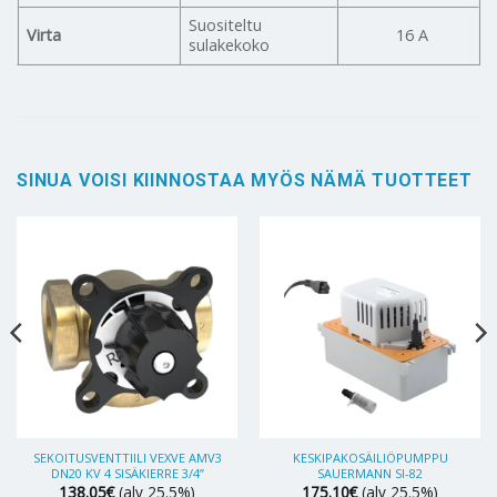
Suositeltu
Virta
16 A
sulakekoko
SINUA VOISI KIINNOSTAA MYÖS NÄMÄ TUOTTEET
SEKOITUSVENTTIILI VEXVE AMV3
KESKIPAKOSÄILIÖPUMPPU
DN20 KV 4 SISÄKIERRE 3/4”
SAUERMANN SI-82
138.05
€
(alv 25.5%)
175.10
€
(alv 25.5%)