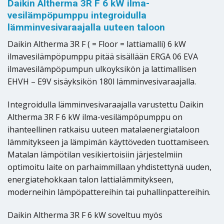
Daikin Altherma 3R F 6 kW ilma-
vesilämpöpumppu integroidulla
lämminvesivaraajalla uuteen taloon
Daikin Altherma 3R F ( = Floor = lattiamalli) 6 kW
ilmavesilämpöpumppu pitää sisällään ERGA 06 EVA
ilmavesilämpöpumpun ulkoyksikön ja lattimallisen
EHVH – E9V sisäyksikön 180l lämminvesivaraajalla.
Integroidulla lämminvesivaraajalla varustettu Daikin
Altherma 3R F 6 kW ilma-vesilämpöpumppu on
ihanteellinen ratkaisu uuteen matalaenergiataloon
lämmitykseen ja lämpimän käyttöveden tuottamiseen.
Matalan lämpötilan vesikiertoisiin järjestelmiin
optimoitu laite on parhaimmillaan yhdistettynä uuden,
energiatehokkaan talon lattialämmitykseen,
moderneihin lämpöpattereihin tai puhallinpattereihin.
Daikin Altherma 3R F 6 kW soveltuu myös