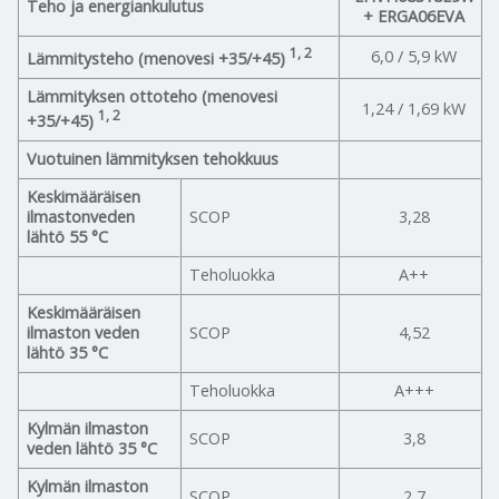
Teho ja energiankulutus
+ ERGA06EVA
1, 2
6,0 / 5,9 kW
Lämmitysteho (menovesi +35/+45)
Lämmityksen ottoteho (menovesi
1,24 / 1,69 kW
1, 2
+35/+45)
Vuotuinen lämmityksen tehokkuus
Keskimääräisen
ilmastonveden
SCOP
3,28
lähtö 55 °C
Teholuokka
A++
Keskimääräisen
ilmaston veden
SCOP
4,52
lähtö 35 °C
Teholuokka
A+++
Kylmän ilmaston
SCOP
3,8
veden lähtö 35 °C
Kylmän ilmaston
SCOP
2,7