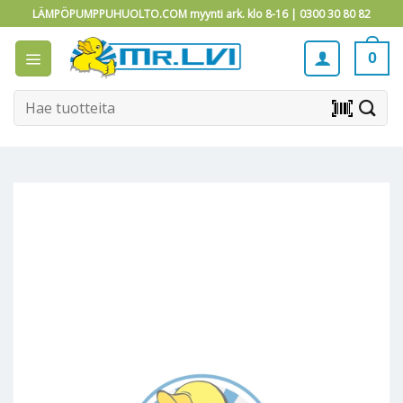
Skip
LÄMPÖPUMPPUHUOLTO.COM myynti ark. klo 8-16 |
0300 30 80 82
to
content
0
Etsi:
barcode_scanner