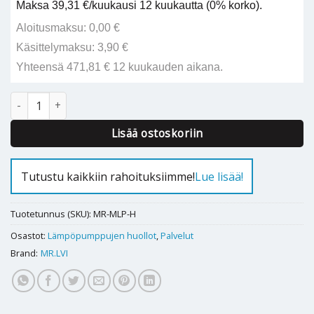
Maksa 39,31 €/kuukausi 12 kuukautta (0% korko).
Aloitusmaksu: 0,00 €
Käsittelymaksu: 3,90 €
Yhteensä 471,81 € 12 kuukauden aikana.
Maalämpöpumpun huolto määrä
Alternative:
Lisää ostoskoriin
Tutustu kaikkiin rahoituksiimme!
Lue lisää!
Tuotetunnus (SKU):
MR-MLP-H
Osastot:
Lämpöpumppujen huollot
,
Palvelut
Brand:
MR.LVI