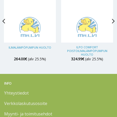
ILPO COMFORT
ILMALÄMPÖPUMPUN HUOLTO
POISTOILMALÄMPÖPUMPUN
HUOLTO
264.00
€
(alv 25.5%)
324.99
€
(alv 25.5%)
INFO
Yhteystiedot
Verkkolaskutusosoite
Myynti- ja toimitusehdot