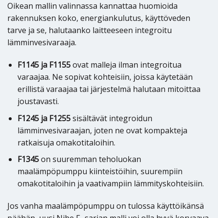
Oikean mallin valinnassa kannattaa huomioida
rakennuksen koko, energiankulutus, käyttöveden
tarve ja se, halutaanko laitteeseen integroitu
lämminvesivaraaja.
F1145 ja F1155
ovat malleja ilman integroitua
varaajaa. Ne sopivat kohteisiin, joissa käytetään
erillistä varaajaa tai järjestelmä halutaan mitoittaa
joustavasti.
F1245 ja F1255
sisältävät integroidun
lämminvesivaraajan, joten ne ovat kompakteja
ratkaisuja omakotitaloihin.
F1345
on suuremman teholuokan
maalämpöpumppu kiinteistöihin, suurempiin
omakotitaloihin ja vaativampiin lämmityskohteisiin.
Jos vanha maalämpöpumppu on tulossa käyttöikänsä