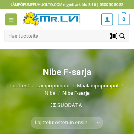
Skip
LÄMPÖPUMPPUHUOLTO.COM myynti ark. klo 8-16 |
0300 30 80 82
to
content
0
Etsi:
barcode_scanner
Nibe F-sarja
Tuotteet
/
Lämpöpumput
/
Maalämpöpumput
/
Nibe
/
Nibe F-sarja
SUODATA