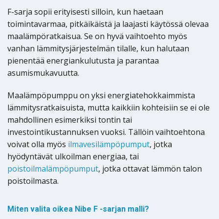
F-sarja sopii erityisesti silloin, kun haetaan
toimintavarmaa, pitkäikäistä ja laajasti käytössä olevaa
maalämpöratkaisua. Se on hyvä vaihtoehto myös
vanhan lämmitysjärjestelmän tilalle, kun halutaan
pienentää energiankulutusta ja parantaa
asumismukavuutta.
Maalämpöpumppu on yksi energiatehokkaimmista
lämmitysratkaisuista, mutta kaikkiin kohteisiin se ei ole
mahdollinen esimerkiksi tontin tai
investointikustannuksen vuoksi. Tällöin vaihtoehtona
voivat olla myös
ilmavesilämpöpumput
, jotka
hyödyntävät ulkoilman energiaa, tai
poistoilmalämpöpumput
, jotka ottavat lämmön talon
poistoilmasta.
Miten valita oikea Nibe F -sarjan malli?