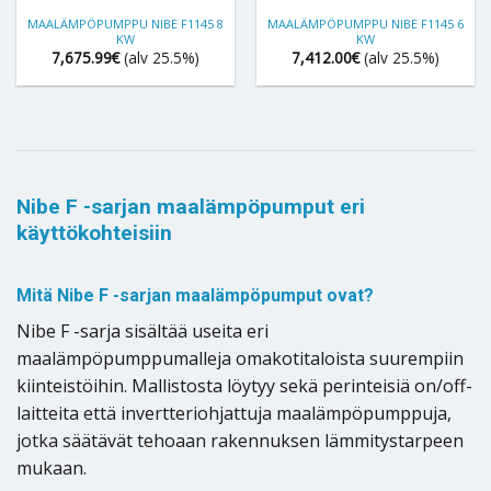
MAALÄMPÖPUMPPU NIBE F1145 8
MAALÄMPÖPUMPPU NIBE F1145 6
KW
KW
7,675.99
€
(alv 25.5%)
7,412.00
€
(alv 25.5%)
Nibe F -sarjan maalämpöpumput eri
käyttökohteisiin
Mitä Nibe F -sarjan maalämpöpumput ovat?
Nibe F -sarja sisältää useita eri
maalämpöpumppumalleja omakotitaloista suurempiin
kiinteistöihin. Mallistosta löytyy sekä perinteisiä on/off-
laitteita että invertteriohjattuja maalämpöpumppuja,
jotka säätävät tehoaan rakennuksen lämmitystarpeen
mukaan.