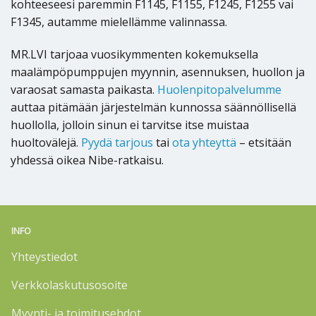
kohteeseesi paremmin F1145, F1155, F1245, F1255 vai
F1345, autamme mielellämme valinnassa.
MR.LVI tarjoaa vuosikymmenten kokemuksella
maalämpöpumppujen myynnin, asennuksen, huollon ja
varaosat samasta paikasta.
Huolenpitopalvelumme
auttaa pitämään järjestelmän kunnossa säännöllisellä
huollolla, jolloin sinun ei tarvitse itse muistaa
huoltovälejä.
Pyydä tarjous
tai
ota yhteyttä
– etsitään
yhdessä oikea Nibe-ratkaisu.
INFO
Yhteystiedot
Verkkolaskutusosoite
Myynti- ja toimitusehdot