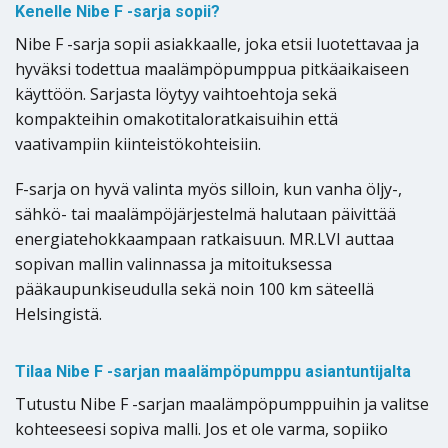
Kenelle Nibe F -sarja sopii?
Nibe F -sarja sopii asiakkaalle, joka etsii luotettavaa ja
hyväksi todettua maalämpöpumppua pitkäaikaiseen
käyttöön. Sarjasta löytyy vaihtoehtoja sekä
kompakteihin omakotitaloratkaisuihin että
vaativampiin kiinteistökohteisiin.
F-sarja on hyvä valinta myös silloin, kun vanha öljy-,
sähkö- tai maalämpöjärjestelmä halutaan päivittää
energiatehokkaampaan ratkaisuun. MR.LVI auttaa
sopivan mallin valinnassa ja mitoituksessa
pääkaupunkiseudulla sekä noin 100 km säteellä
Helsingistä.
Tilaa Nibe F -sarjan maalämpöpumppu asiantuntijalta
Tutustu Nibe F -sarjan maalämpöpumppuihin ja valitse
kohteeseesi sopiva malli. Jos et ole varma, sopiiko