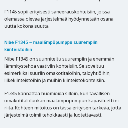
F1145 sopii erityisesti saneerauskohteisiin, joissa
olemassa olevaa järjestelmää hyödynnetään osana
uutta kokonaisuutta.
Nibe F1345 – maalämpöpumppu suurempiin
kiinteistöihin
Nibe F1345 on suunniteltu suurempiin ja enemmän
lämmitystehoa vaativiin kohteisiin. Se soveltuu
esimerkiksi suuriin omakotitaloihin, taloyhtiöihin,
liikekiinteistöihin ja muihin kiinteistökohteisiin.
F1345 kannattaa huomioida silloin, kun tavallisen
omakotitaloluokan maalämpöpumpun kapasiteetti ei
riitä. Kohteen mitoitus on tässä erityisen tärkeää, jotta
järjestelmä toimii tehokkaasti ja luotettavasti.