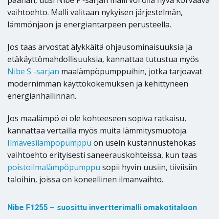
päähän, uusi Nibe F -sarjan malli voi olla hyvä korvaava
vaihtoehto. Malli valitaan nykyisen järjestelmän,
lämmönjaon ja energiantarpeen perusteella.
Jos taas arvostat älykkäitä ohjausominaisuuksia ja
etäkäyttömahdollisuuksia, kannattaa tutustua myös
Nibe S -sarjan
maalämpöpumppuihin, jotka tarjoavat
modernimman käyttökokemuksen ja kehittyneen
energianhallinnan.
Jos maalämpö ei ole kohteeseen sopiva ratkaisu,
kannattaa vertailla myös muita lämmitysmuotoja.
Ilmavesilämpöpumppu
on usein kustannustehokas
vaihtoehto erityisesti saneerauskohteissa, kun taas
poistoilmalämpöpumppu
sopii hyvin uusiin, tiiviisiin
taloihin, joissa on koneellinen ilmanvaihto.
Nibe F1255 – suosittu invertterimalli omakotitaloon