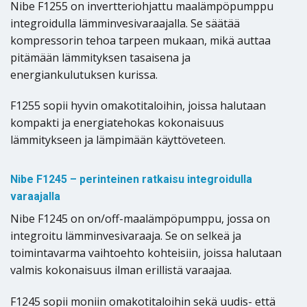
Nibe F1255 on invertteriohjattu maalämpöpumppu
integroidulla lämminvesivaraajalla. Se säätää
kompressorin tehoa tarpeen mukaan, mikä auttaa
pitämään lämmityksen tasaisena ja
energiankulutuksen kurissa.
F1255 sopii hyvin omakotitaloihin, joissa halutaan
kompakti ja energiatehokas kokonaisuus
lämmitykseen ja lämpimään käyttöveteen.
Nibe F1245 – perinteinen ratkaisu integroidulla
varaajalla
Nibe F1245 on on/off-maalämpöpumppu, jossa on
integroitu lämminvesivaraaja. Se on selkeä ja
toimintavarma vaihtoehto kohteisiin, joissa halutaan
valmis kokonaisuus ilman erillistä varaajaa.
F1245 sopii moniin omakotitaloihin sekä uudis- että