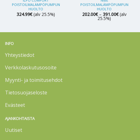
ILPO COMFORT
NIBE
POISTOILMALÄMPÖPUMPUN
POISTOILMALÄMPÖPUMPUN
HUOLTO
HUOLTO
Hintaluokk
324.99
€
(alv 25.5%)
202.00
€
–
391.00
€
(alv
202.00€
25.5%)
-
391.00€
INFO
Yhteystiedot
Verkkolaskutusosoite
Myynti- ja toimitusehdot
Tietosuojaseloste
Evästeet
AJANKOHTAISTA
Uutiset