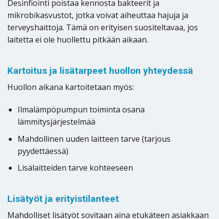
Desinfiointi poistaa kennosta bakteerit ja
mikrobikasvustot, jotka voivat aiheuttaa hajuja ja
terveyshaittoja. Tämä on erityisen suositeltavaa, jos
laitetta ei ole huollettu pitkään aikaan.
Kartoitus ja lisätarpeet huollon yhteydessä
Huollon aikana kartoitetaan myös:
Ilmalämpöpumpun toiminta osana
lämmitysjärjestelmää
Mahdollinen uuden laitteen tarve (tarjous
pyydettäessä)
Lisälaitteiden tarve kohteeseen
Lisätyöt ja erityistilanteet
Mahdolliset lisätyöt sovitaan aina etukäteen asiakkaan