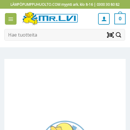
Skip
LÄMPÖPUMPPUHUOLTO.COM myynti ark. klo 8-16 |
0300 30 80 82
to
content
0
Etsi:
barcode_scanner