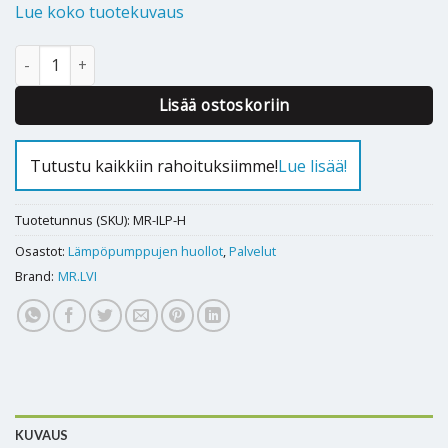
Lue koko tuotekuvaus
Ilmalämpöpumpun huolto määrä
Alternative:
Lisää ostoskoriin
Tutustu kaikkiin rahoituksiimme!
Lue lisää!
Tuotetunnus (SKU):
MR-ILP-H
Osastot:
Lämpöpumppujen huollot
,
Palvelut
Brand:
MR.LVI
KUVAUS