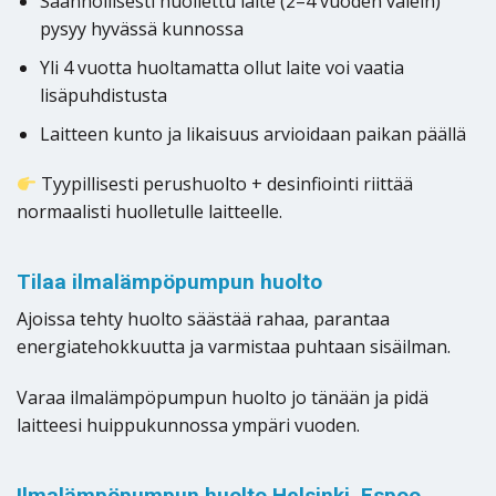
Säännöllisesti huollettu laite (2–4 vuoden välein)
pysyy hyvässä kunnossa
Yli 4 vuotta huoltamatta ollut laite voi vaatia
lisäpuhdistusta
Laitteen kunto ja likaisuus arvioidaan paikan päällä
Tyypillisesti perushuolto + desinfiointi riittää
normaalisti huolletulle laitteelle.
Tilaa ilmalämpöpumpun huolto
Ajoissa tehty huolto säästää rahaa, parantaa
energiatehokkuutta ja varmistaa puhtaan sisäilman.
Varaa ilmalämpöpumpun huolto jo tänään ja pidä
laitteesi huippukunnossa ympäri vuoden.
Ilmalämpöpumpun huolto Helsinki, Espoo,