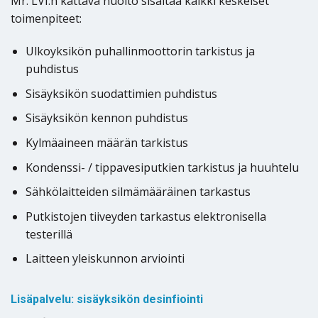
Mr. LVI:n kattava huolto sisältää kaikki keskeiset
toimenpiteet:
Ulkoyksikön puhallinmoottorin tarkistus ja
puhdistus
Sisäyksikön suodattimien puhdistus
Sisäyksikön kennon puhdistus
Kylmäaineen määrän tarkistus
Kondenssi- / tippavesiputkien tarkistus ja huuhtelu
Sähkölaitteiden silmämääräinen tarkastus
Putkistojen tiiveyden tarkastus elektronisella
testerillä
Laitteen yleiskunnon arviointi
Lisäpalvelu: sisäyksikön desinfiointi