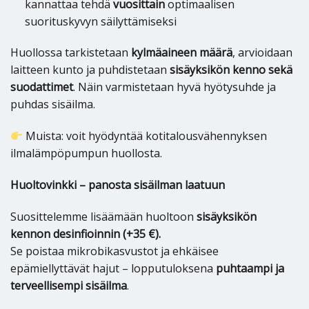
kannattaa tehdä
vuosittain
optimaalisen
suorituskyvyn säilyttämiseksi
Huollossa tarkistetaan
kylmäaineen määrä
, arvioidaan
laitteen kunto ja puhdistetaan
sisäyksikön kenno sekä
suodattimet
. Näin varmistetaan hyvä hyötysuhde ja
puhdas sisäilma.
Muista: voit hyödyntää kotitalousvähennyksen
ilmalämpöpumpun huollosta.
Huoltovinkki – panosta sisäilman laatuun
Suosittelemme lisäämään huoltoon
sisäyksikön
kennon desinfioinnin (+35 €).
Se poistaa mikrobikasvustot ja ehkäisee
epämiellyttävät hajut – lopputuloksena
puhtaampi ja
terveellisempi sisäilma
.