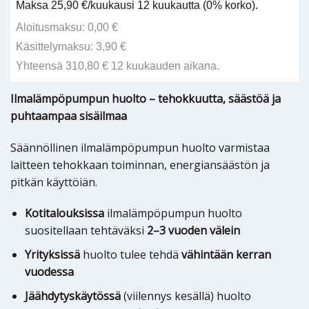
Maksa 25,90 €/kuukausi 12 kuukautta (0% korko).
Aloitusmaksu: 0,00 €
Käsittelymaksu: 3,90 €
Yhteensä 310,80 € 12 kuukauden aikana.
Ilmalämpöpumpun huolto – tehokkuutta, säästöä ja
puhtaampaa sisäilmaa
Säännöllinen ilmalämpöpumpun huolto varmistaa
laitteen tehokkaan toiminnan, energiansäästön ja
pitkän käyttöiän.
Kotitalouksissa
ilmalämpöpumpun huolto
suositellaan tehtäväksi
2–3 vuoden välein
Yrityksissä
huolto tulee tehdä
vähintään kerran
vuodessa
Jäähdytyskäytössä
(viilennys kesällä) huolto