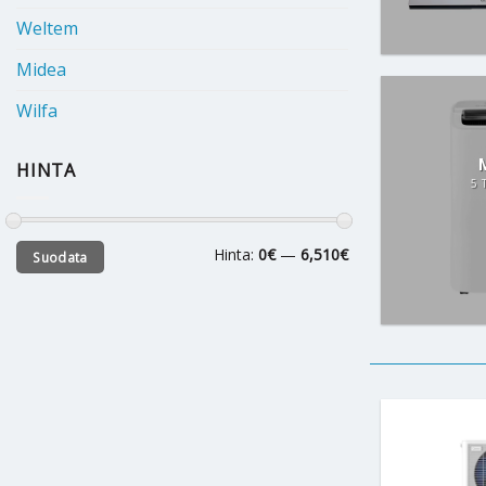
Weltem
Midea
Wilfa
HINTA
5 
Minimihinta
Maksimihinta
Hinta:
0€
—
6,510€
Suodata