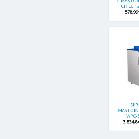
ILMASTOI
CHILL 
578.99
+
SII
ILMASTOIN
WPC-5
3,834.8