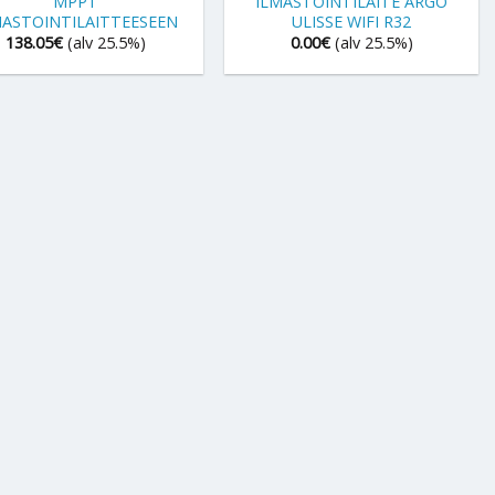
MPPT
ILMASTOINTILAITE ARGO
MASTOINTILAITTEESEEN
ULISSE WIFI R32
138.05
€
(alv 25.5%)
0.00
€
(alv 25.5%)