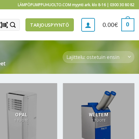
LÄMPÖPUMPPUHUOLTO.COM myynti ark. klo 8-16 |
0300 30 80 82
barcode_scanner
0
0.00
€
TARJOUSPYYNTÖ
eet
OPAL
WELTEM
1 TUOTE
1 TUOTE