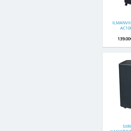
+
ILMANVI
AC10
139.00
+
SII