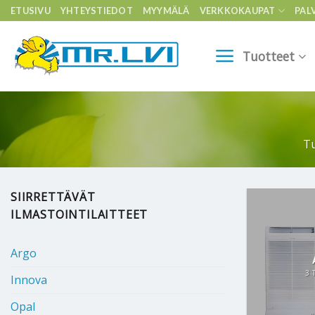
Skip
ETUSIVU
YHTEYSTIEDOT
MYYMÄLÄ
VERKKOKAUPAT
PAL
to
content
Tuotteet
T
SIIRRETTÄVÄT
ILMASTOINTILAITTEET
Argo
3 
Innova
Opal