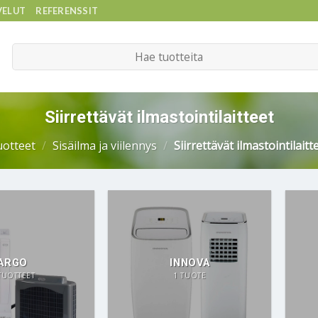
VELUT
REFERENSSIT
Etsi:
Siirrettävät ilmastointilaitteet
uotteet
/
Sisäilma ja viilennys
/
Siirrettävät ilmastointilaitt
ARGO
INNOVA
TUOTTEET
1 TUOTE