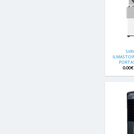
+
SII
ILMASTOI
PORTAS
0.00
€