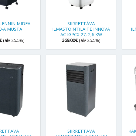
+
+
ILENNIN MIDEA
SIIRRETTÄVÄ
0-A MUSTA
ILMASTOINTILAITE INNOVA
IL
AC IGPCX-27, 2,6 KW
€
(alv 25.5%)
369.00
€
(alv 25.5%)
+
+
RRETTÄVÄ
SIIRRETTÄVÄ
KAK