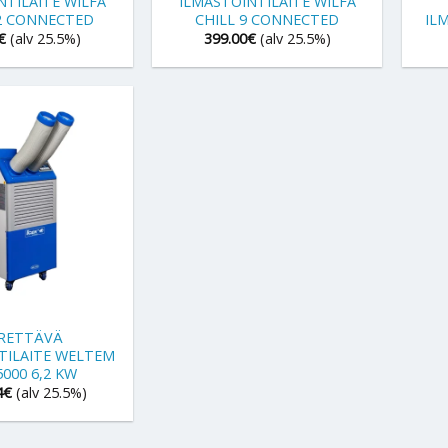
NTILAITE WILFA
ILMASTOINTILAITE WILFA
12 CONNECTED
CHILL 9 CONNECTED
IL
€
(alv 25.5%)
399.00
€
(alv 25.5%)
RRETTÄVÄ
TILAITE WELTEM
000 6,2 KW
4
€
(alv 25.5%)