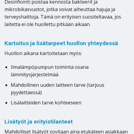
Desinfiointi poistaa kennosta bakteerit ja
mikrobikasvustot, jotka voivat aiheuttaa hajuja ja
terveyshaittoja. Tämä on erityisen suositeltavaa, jos
laitetta ei ole huollettu pitkään aikaan.
Kartoitus ja lisätarpeet huollon yhteydessä
Huollon aikana kartoitetaan myös:
Ilmalämpöpumpun toiminta osana
lämmitysjärjestelmää
Mahdollinen uuden laitteen tarve (tarjous
pyydettäessä)
Lisälaitteiden tarve kohteeseen
Lisätyöt ja erityistilanteet
Mahdolliset lisätyöt sovitaan aina etukäteen asiakkaan