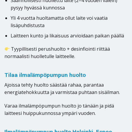
Säännöllisesti huollettu laite (2–4 vuoden välein)
pysyy hyvässä kunnossa
Yli 4 vuotta huoltamatta ollut laite voi vaatia
lisäpuhdistusta
Laitteen kunto ja likaisuus arvioidaan paikan päällä
Tyypillisesti perushuolto + desinfiointi riittää
normaalisti huolletulle laitteelle.
Tilaa ilmalämpöpumpun huolto
Ajoissa tehty huolto säästää rahaa, parantaa
energiatehokkuutta ja varmistaa puhtaan sisäilman.
Varaa ilmalämpöpumpun huolto jo tänään ja pidä
laitteesi huippukunnossa ympäri vuoden.
Ilmalämpöpumpun huolto Helsinki, Espoo,