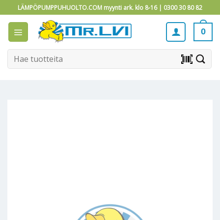
Skip
LÄMPÖPUMPPUHUOLTO.COM myynti ark. klo 8-16 |
0300 30 80 82
to
content
0
Etsi:
barcode_scanner