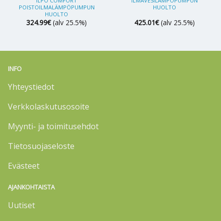
ILPO COMFORT
ILMAVESILÄMPÖPUMPUN
POISTOILMALÄMPÖPUMPUN
HUOLTO
HUOLTO
324.99
€
(alv 25.5%)
425.01
€
(alv 25.5%)
INFO
Yhteystiedot
Verkkolaskutusosoite
Myynti- ja toimitusehdot
Tietosuojaseloste
Evästeet
AJANKOHTAISTA
Uutiset