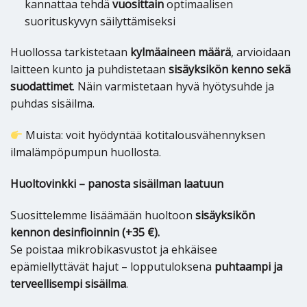
kannattaa tehdä
vuosittain
optimaalisen
suorituskyvyn säilyttämiseksi
Huollossa tarkistetaan
kylmäaineen määrä
, arvioidaan
laitteen kunto ja puhdistetaan
sisäyksikön kenno sekä
suodattimet
. Näin varmistetaan hyvä hyötysuhde ja
puhdas sisäilma.
Muista: voit hyödyntää kotitalousvähennyksen
ilmalämpöpumpun huollosta.
Huoltovinkki – panosta sisäilman laatuun
Suosittelemme lisäämään huoltoon
sisäyksikön
kennon desinfioinnin (+35 €).
Se poistaa mikrobikasvustot ja ehkäisee
epämiellyttävät hajut – lopputuloksena
puhtaampi ja
terveellisempi sisäilma
.