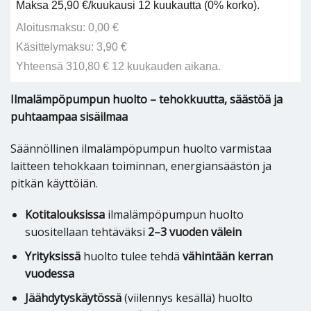
Maksa 25,90 €/kuukausi 12 kuukautta (0% korko).
Aloitusmaksu: 0,00 €
Käsittelymaksu: 3,90 €
Yhteensä 310,80 € 12 kuukauden aikana.
Ilmalämpöpumpun huolto – tehokkuutta, säästöä ja
puhtaampaa sisäilmaa
Säännöllinen ilmalämpöpumpun huolto varmistaa
laitteen tehokkaan toiminnan, energiansäästön ja
pitkän käyttöiän.
Kotitalouksissa
ilmalämpöpumpun huolto
suositellaan tehtäväksi
2–3 vuoden välein
Yrityksissä
huolto tulee tehdä
vähintään kerran
vuodessa
Jäähdytyskäytössä
(viilennys kesällä) huolto