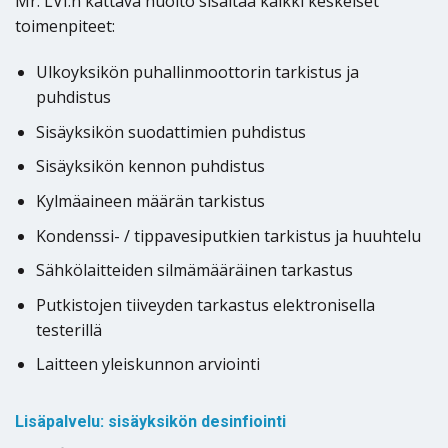
Mr. LVI:n kattava huolto sisältää kaikki keskeiset
toimenpiteet:
Ulkoyksikön puhallinmoottorin tarkistus ja
puhdistus
Sisäyksikön suodattimien puhdistus
Sisäyksikön kennon puhdistus
Kylmäaineen määrän tarkistus
Kondenssi- / tippavesiputkien tarkistus ja huuhtelu
Sähkölaitteiden silmämääräinen tarkastus
Putkistojen tiiveyden tarkastus elektronisella
testerillä
Laitteen yleiskunnon arviointi
Lisäpalvelu: sisäyksikön desinfiointi