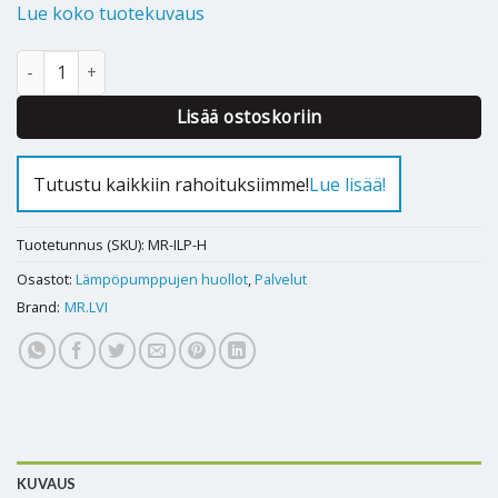
Lue koko tuotekuvaus
Ilmalämpöpumpun huolto määrä
Alternative:
Lisää ostoskoriin
Tutustu kaikkiin rahoituksiimme!
Lue lisää!
Tuotetunnus (SKU):
MR-ILP-H
Osastot:
Lämpöpumppujen huollot
,
Palvelut
Brand:
MR.LVI
KUVAUS