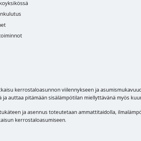
lkoyksikössä
önkulutus
met
stoiminnot
isu kerrostaloasunnon viilennykseen ja asumismukavuuden
köä ja auttaa pitämään sisälämpötilan miellyttävänä myös ku
 etukäteen ja asennus toteutetaan ammattitaidolla, ilmaläm
aisun kerrostaloasumiseen.