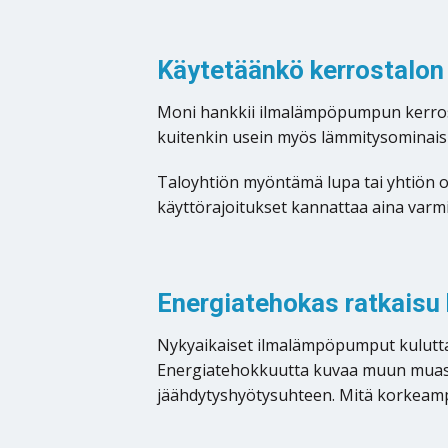
Käytetäänkö kerrostalon
Moni hankkii ilmalämpöpumpun kerrosta
kuitenkin usein myös lämmitysominais
Taloyhtiön myöntämä lupa tai yhtiön om
käyttörajoitukset kannattaa aina varm
Energiatehokas ratkaisu
Nykyaikaiset ilmalämpöpumput kulutta
Energiatehokkuutta kuvaa muun muassa 
jäähdytyshyötysuhteen. Mitä korkeampi