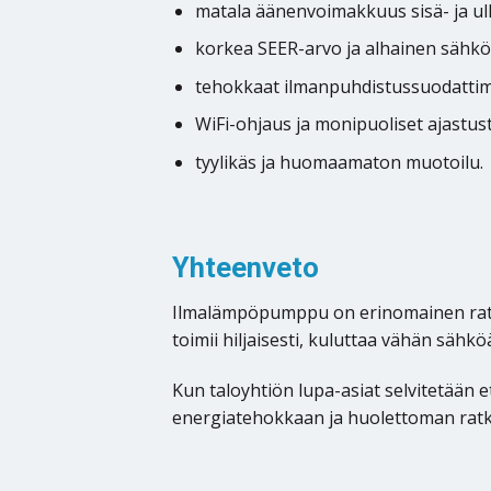
matala äänenvoimakkuus sisä- ja u
korkea SEER-arvo ja alhainen sähk
tehokkaat ilmanpuhdistussuodatti
WiFi-ohjaus ja monipuoliset ajastu
tyylikäs ja huomaamaton muotoilu.
Yhteenveto
Ilmalämpöpumppu on erinomainen ratka
toimii hiljaisesti, kuluttaa vähän säh
Kun taloyhtiön lupa-asiat selvitetään
energiatehokkaan ja huolettoman ratk