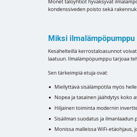
Monet taloyhtiöt hyväksyvät ilmalämp
kondenssiveden poisto sekä rakennuk
Miksi ilmalämpöpumppu k
Kesähelteillä kerrostaloasunnot voiva
laatuun. Ilmalämpöpumppu tarjoaa teh
Sen tärkeimpiä etuja ovat:
Miellyttävä sisälämpötila myös helle
Nopea ja tasainen jäähdytys koko 
Hiljainen toiminta modernin invertte
Sisäilman suodatus ja ilmanlaadun 
Monissa malleissa WiFi-etäohjaus, jo