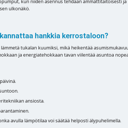
öpumput, kun niiden asennus tehdään ammattitaitoisesti ja
sen ulkonäkö.
annattaa hankkia kerrostaloon?
t lämmetä tukalan kuumiksi, mikä heikentää asumismukavuu
okkaan ja energiatehokkaan tavan viilentää asuntoa nopea
päivinä.
asuntoon.
ritekniikan ansiosta.
parantaminen.
nka avulla lämpötilaa voi säätää helposti älypuhelimella.