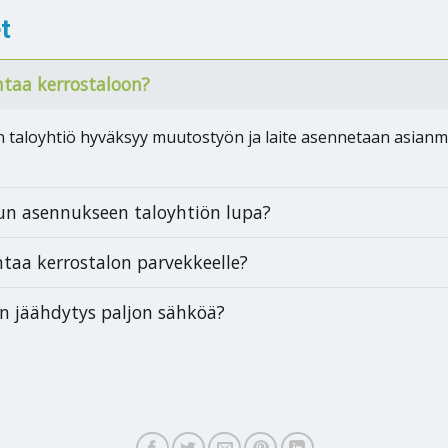
t
taa kerrostaloon?
n taloyhtiö hyväksyy muutostyön ja laite asennetaan asianm
n asennukseen taloyhtiön lupa?
aa kerrostalon parvekkeelle?
 jäähdytys paljon sähköä?