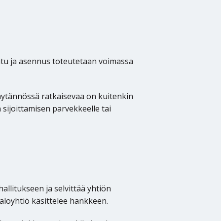
atu ja asennus toteutetaan voimassa
äytännössä ratkaisevaa on kuitenkin
 sijoittamisen parvekkeelle tai
llitukseen ja selvittää yhtiön
loyhtiö käsittelee hankkeen.