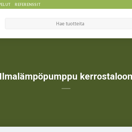
VELUT
REFERENSSIT
Etsi:
Ilmalämpöpumppu kerrostaloo