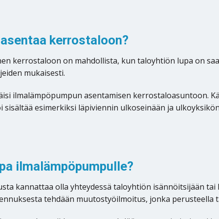
asentaa kerrostaloon?
en kerrostaloon on mahdollista, kun taloyhtiön lupa on sa
jeiden mukaisesti.
ieltäisi ilmalämpöpumpun asentamisen kerrostaloasuntoon. K
i sisältää esimerkiksi läpiviennin ulkoseinään ja ulkoyksikön
lupa ilmalämpöpumpulle?
 kannattaa olla yhteydessä taloyhtiön isännöitsijään tai ha
nnuksesta tehdään muutostyöilmoitus, jonka perusteella ta