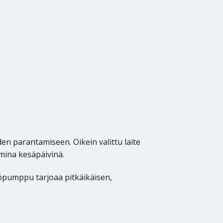
 parantamiseen. Oikein valittu laite
umina kesäpäivinä.
pöpumppu tarjoaa pitkäikäisen,