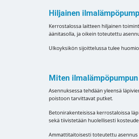
Hiljainen ilmalämpöpump
Kerrostalossa laitteen hiljainen toim
äänitasolla, ja oikein toteutettu asen
Ulkoyksikön sijoittelussa tulee huomio
Miten ilmalämpöpumpun 
Asennuksessa tehdään yleensä läpivien
poistoon tarvittavat putket.
Betonirakenteisissa kerrostaloissa läpiv
sekä tiivistetään huolellisesti kosteu
Ammattitaitoisesti toteutettu asennus