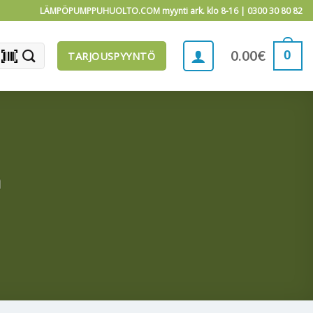
LÄMPÖPUMPPUHUOLTO.COM myynti ark. klo 8-16 |
0300 30 80 82
barcode_scanner
0
0.00
€
TARJOUSPYYNTÖ
n