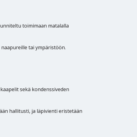
uunniteltu toimimaan matalalla
 naapureille tai ympäristöön.
uskaapelit sekä kondenssiveden
n hallitusti, ja läpivienti eristetään