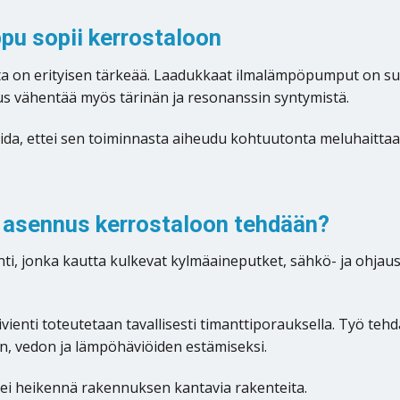
pu sopii kerrostaloon
inta on erityisen tärkeää. Laadukkaat ilmalämpöpumput on s
nus vähentää myös tärinän ja resonanssin syntymistä.
ida, ettei sen toiminnasta aiheudu kohtuutonta meluhaittaa
asennus kerrostaloon tehdään?
ti, jonka kautta kulkevat kylmäaineputket, sähkö- ja ohja
ienti toteutetaan tavallisesti timanttiporauksella. Työ tehdää
den, vedon ja lämpöhäviöiden estämiseksi.
 ei heikennä rakennuksen kantavia rakenteita.