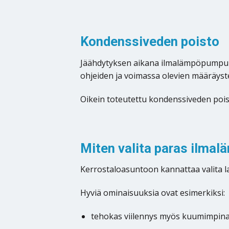
Kondenssiveden poisto
Jäähdytyksen aikana ilmalämpöpumpun s
ohjeiden ja voimassa olevien määräysten
Oikein toteutettu kondenssiveden poist
Miten valita paras ilma
Kerrostaloasuntoon kannattaa valita 
Hyviä ominaisuuksia ovat esimerkiksi:
tehokas viilennys myös kuumimpina