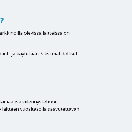
n?
kinoilla olevissa laitteissa on
mintoja käytetään. Siksi mahdolliset
tamaansa viilennystehoon.
laitteen vuositasolla saavutettavan