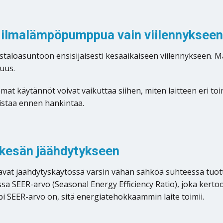
 ilmalämpöpumppua vain viilennyksee
loasuntoon ensisijaisesti kesäaikaiseen viilennykseen. Mark
uus.
at käytännöt voivat vaikuttaa siihen, miten laitteen eri toi
istaa ennen hankintaa.
 kesän jäähdytykseen
vat jäähdytyskäytössä varsin vähän sähköä suhteessa tuot
SEER-arvo (Seasonal Energy Efficiency Ratio), joka kertoo 
 SEER-arvo on, sitä energiatehokkaammin laite toimii.