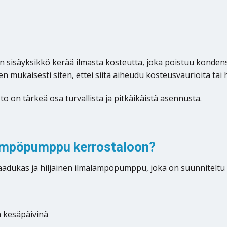
isäyksikkö kerää ilmasta kosteutta, joka poistuu kondenssi
 mukaisesti siten, ettei siitä aiheudu kosteusvaurioita tai h
o on tärkeä osa turvallista ja pitkäikäistä asennusta.
lämpöpumppu kerrostaloon?
laadukas ja hiljainen ilmalämpöpumppu, joka on suunnitelt
 kesäpäivinä