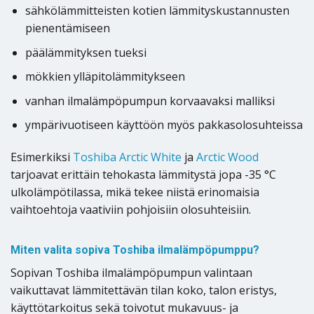
sähkölämmitteisten kotien lämmityskustannusten
pienentämiseen
päälämmityksen tueksi
mökkien ylläpitolämmitykseen
vanhan ilmalämpöpumpun korvaavaksi malliksi
ympärivuotiseen käyttöön myös pakkasolosuhteissa
Esimerkiksi
Toshiba Arctic White
ja
Arctic Wood
tarjoavat erittäin tehokasta lämmitystä jopa -35 °C
ulkolämpötilassa, mikä tekee niistä erinomaisia
vaihtoehtoja vaativiin pohjoisiin olosuhteisiin.
Miten valita sopiva Toshiba ilmalämpöpumppu?
Sopivan Toshiba ilmalämpöpumpun valintaan
vaikuttavat lämmitettävän tilan koko, talon eristys,
käyttötarkoitus sekä toivotut mukavuus- ja