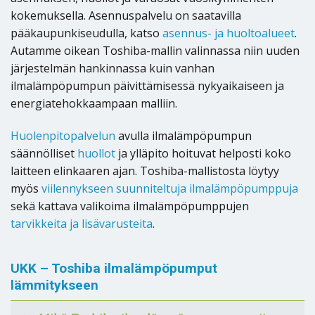
kokemuksella. Asennuspalvelu on saatavilla
pääkaupunkiseudulla, katso
asennus- ja huoltoalueet
.
Autamme oikean Toshiba-mallin valinnassa niin uuden
järjestelmän hankinnassa kuin vanhan
ilmalämpöpumpun päivittämisessä nykyaikaiseen ja
energiatehokkaampaan malliin.
Huolenpitopalvelun
avulla ilmalämpöpumpun
säännölliset
huollot
ja ylläpito hoituvat helposti koko
laitteen elinkaaren ajan. Toshiba-mallistosta löytyy
myös
viilennykseen suunniteltuja ilmalämpöpumppuja
sekä kattava valikoima ilmalämpöpumppujen
tarvikkeita ja lisävarusteita
.
UKK – Toshiba ilmalämpöpumput
lämmitykseen