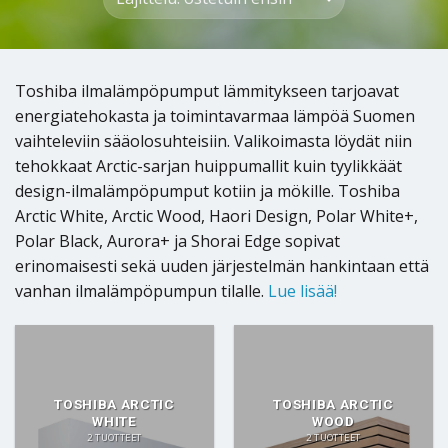
Toshiba ilmalämpöpumput lämmitykseen tarjoavat
energiatehokasta ja toimintavarmaa lämpöä Suomen
vaihteleviin sääolosuhteisiin. Valikoimasta löydät niin
tehokkaat Arctic-sarjan huippumallit kuin tyylikkäät
design-ilmalämpöpumput kotiin ja mökille. Toshiba
Arctic White, Arctic Wood, Haori Design, Polar White+,
Polar Black, Aurora+ ja Shorai Edge sopivat
erinomaisesti sekä uuden järjestelmän hankintaan että
vanhan ilmalämpöpumpun tilalle.
Lue lisää!
TOSHIBA ARCTIC
TOSHIBA ARCTIC
WHITE
WOOD
2 TUOTTEET
2 TUOTTEET