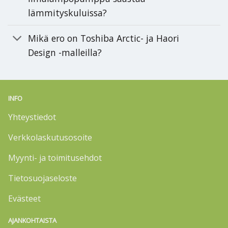
lämmityskuluissa?
Mikä ero on Toshiba Arctic- ja Haori
Design -malleilla?
INFO
Yhteystiedot
Verkkolaskutusosoite
Myynti- ja toimitusehdot
Tietosuojaseloste
Evästeet
AJANKOHTAISTA