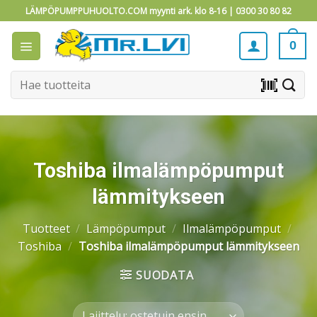
Skip
LÄMPÖPUMPPUHUOLTO.COM myynti ark. klo 8-16 |
0300 30 80 82
to
content
0
Etsi:
barcode_scanner
Toshiba ilmalämpöpumput
lämmitykseen
Tuotteet
/
Lämpöpumput
/
Ilmalämpöpumput
/
Toshiba
/
Toshiba ilmalämpöpumput lämmitykseen
SUODATA