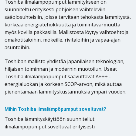
Toshiba ilmalämpöpumput lämmitykseen on
suunniteltu erityisesti pohjoisen vaihteleviin
sääolosuhteisiin, joissa tarvitaan tehokasta lämmitystä,
korkeaa energiatehokkuutta ja toimintavarmuutta
myös kovilla pakkasilla. Mallistosta löytyy vaihtoehtoja
omakotitaloihin, mökeille, rivitaloihin ja vapaa-ajan
asuntoihin.
Toshiban mallisto yhdistää japanilaisen teknologian,
hiljaisen toiminnan ja modernin muotoilun. Useat
Toshiba ilmalämpöpumput saavuttavat A+++ -
energialuokan ja korkean SCOP-arvon, mikä auttaa
pienentämään lämmityskustannuksia ympäri vuoden.
Mihin Toshiba ilmalämpöpumput soveltuvat?
Toshiba lämmityskäyttöön suunnitellut
ilmalämpöpumput soveltuvat erityisesti: