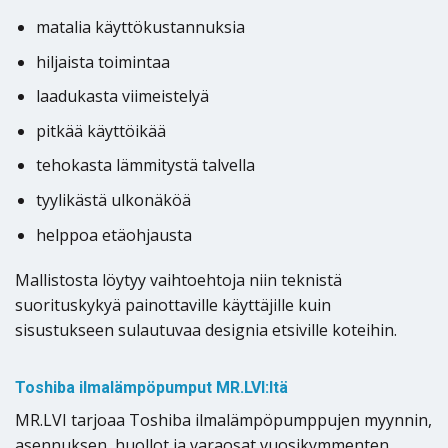
matalia käyttökustannuksia
hiljaista toimintaa
laadukasta viimeistelyä
pitkää käyttöikää
tehokasta lämmitystä talvella
tyylikästä ulkonäköä
helppoa etäohjausta
Mallistosta löytyy vaihtoehtoja niin teknistä
suorituskykyä painottaville käyttäjille kuin
sisustukseen sulautuvaa designia etsiville koteihin.
Toshiba ilmalämpöpumput MR.LVI:ltä
MR.LVI tarjoaa Toshiba ilmalämpöpumppujen myynnin,
asennuksen, huollot ja varaosat vuosikymmenten