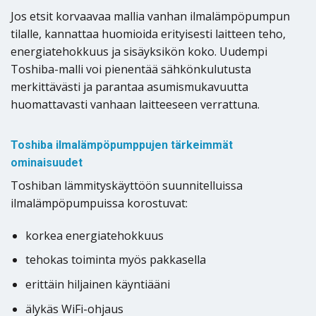
Jos etsit korvaavaa mallia vanhan ilmalämpöpumpun
tilalle, kannattaa huomioida erityisesti laitteen teho,
energiatehokkuus ja sisäyksikön koko. Uudempi
Toshiba-malli voi pienentää sähkönkulutusta
merkittävästi ja parantaa asumismukavuutta
huomattavasti vanhaan laitteeseen verrattuna.
Toshiba ilmalämpöpumppujen tärkeimmät
ominaisuudet
Toshiban lämmityskäyttöön suunnitelluissa
ilmalämpöpumpuissa korostuvat:
korkea energiatehokkuus
tehokas toiminta myös pakkasella
erittäin hiljainen käyntiääni
älykäs WiFi-ohjaus