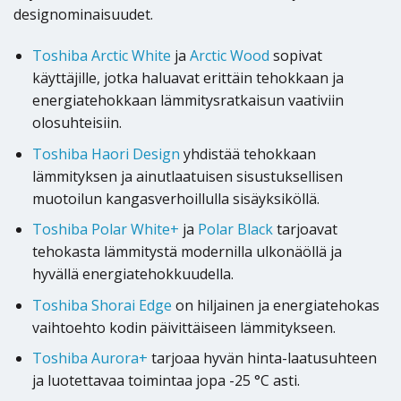
designominaisuudet.
Toshiba Arctic White
ja
Arctic Wood
sopivat
käyttäjille, jotka haluavat erittäin tehokkaan ja
energiatehokkaan lämmitysratkaisun vaativiin
olosuhteisiin.
Toshiba Haori Design
yhdistää tehokkaan
lämmityksen ja ainutlaatuisen sisustuksellisen
muotoilun kangasverhoillulla sisäyksiköllä.
Toshiba Polar White+
ja
Polar Black
tarjoavat
tehokasta lämmitystä modernilla ulkonäöllä ja
hyvällä energiatehokkuudella.
Toshiba Shorai Edge
on hiljainen ja energiatehokas
vaihtoehto kodin päivittäiseen lämmitykseen.
Toshiba Aurora+
tarjoaa hyvän hinta-laatusuhteen
ja luotettavaa toimintaa jopa -25 °C asti.