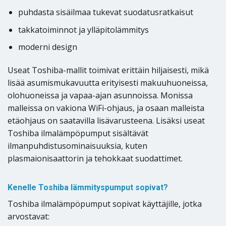
puhdasta sisäilmaa tukevat suodatusratkaisut
takkatoiminnot ja ylläpitolämmitys
moderni design
Useat Toshiba-mallit toimivat erittäin hiljaisesti, mikä
lisää asumismukavuutta erityisesti makuuhuoneissa,
olohuoneissa ja vapaa-ajan asunnoissa. Monissa
malleissa on vakiona WiFi-ohjaus, ja osaan malleista
etäohjaus on saatavilla lisävarusteena. Lisäksi useat
Toshiba ilmalämpöpumput sisältävät
ilmanpuhdistusominaisuuksia, kuten
plasmaionisaattorin ja tehokkaat suodattimet.
Kenelle Toshiba lämmityspumput sopivat?
Toshiba ilmalämpöpumput sopivat käyttäjille, jotka
arvostavat: