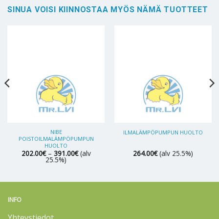
SINUA VOISI KIINNOSTAA MYÖS NÄMÄ TUOTTEET
NIBE
ILMALÄMPÖPUMPUN HUOLTO
POISTOILMALÄMPÖPUMPUN
HUOLTO
Hintaluokka:
202.00
€
–
391.00
€
(alv
264.00
€
(alv 25.5%)
202.00€
25.5%)
-
391.00€
INFO
Yhteystiedot