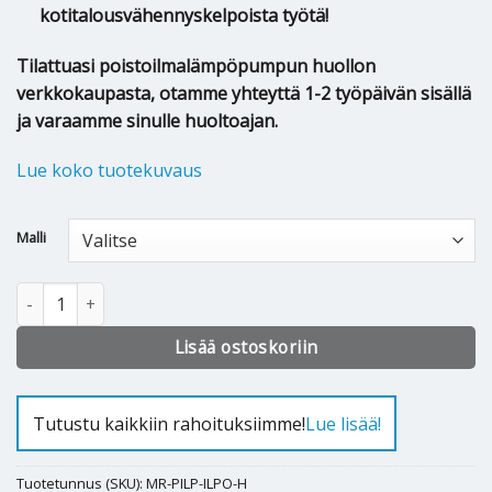
kotitalousvähennyskelpoista työtä!
Tilattuasi poistoilmalämpöpumpun huollon
verkkokaupasta, otamme yhteyttä 1-2 työpäivän sisällä
ja varaamme sinulle huoltoajan.
Lue koko tuotekuvaus
Alternative:
Malli
ILPO Comfort poistoilmalämpöpumpun huolto määrä
Lisää ostoskoriin
Tutustu kaikkiin rahoituksiimme!
Lue lisää!
Tuotetunnus (SKU):
MR-PILP-ILPO-H