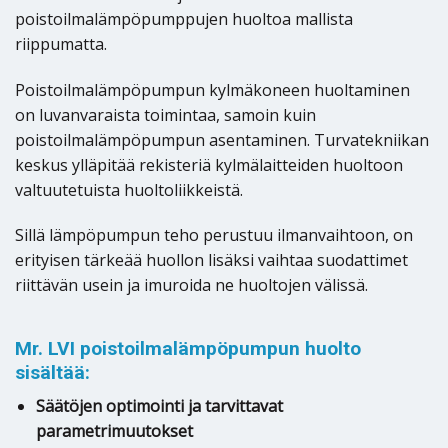
poistoilmalämpöpumppujen huoltoa mallista
riippumatta.
Poistoilmalämpöpumpun kylmäkoneen huoltaminen
on luvanvaraista toimintaa, samoin kuin
poistoilmalämpöpumpun asentaminen. Turvatekniikan
keskus ylläpitää rekisteriä kylmälaitteiden huoltoon
valtuutetuista huoltoliikkeistä.
Sillä lämpöpumpun teho perustuu ilmanvaihtoon, on
erityisen tärkeää huollon lisäksi vaihtaa suodattimet
riittävän usein ja imuroida ne huoltojen välissä.
Mr. LVI poistoilmalämpöpumpun huolto
sisältää:
Säätöjen optimointi ja tarvittavat
parametrimuutokset