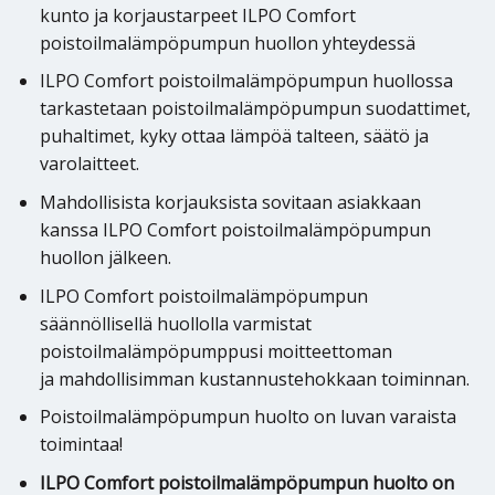
kunto ja korjaustarpeet ILPO Comfort
poistoilmalämpöpumpun huollon yhteydessä
ILPO Comfort poistoilmalämpöpumpun huollossa
tarkastetaan poistoilmalämpöpumpun suodattimet,
puhaltimet, kyky ottaa lämpöä talteen, säätö ja
varolaitteet.
Mahdollisista korjauksista sovitaan asiakkaan
kanssa ILPO Comfort poistoilmalämpöpumpun
huollon jälkeen.
ILPO Comfort poistoilmalämpöpumpun
säännöllisellä huollolla varmistat
poistoilmalämpöpumppusi moitteettoman
ja mahdollisimman kustannustehokkaan toiminnan.
Poistoilmalämpöpumpun huolto on luvan varaista
toimintaa!
ILPO Comfort poistoilmalämpöpumpun huolto on