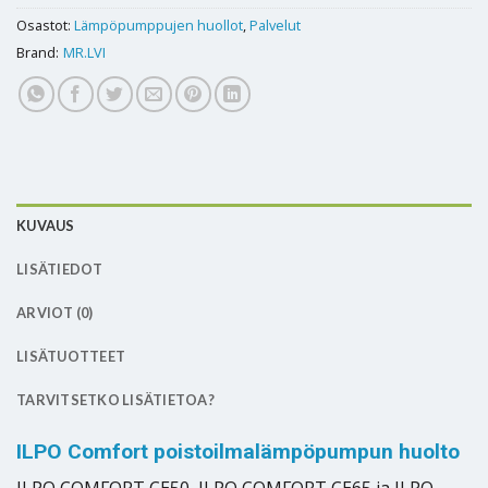
Osastot:
Lämpöpumppujen huollot
,
Palvelut
Brand:
MR.LVI
KUVAUS
LISÄTIEDOT
ARVIOT (0)
LISÄTUOTTEET
TARVITSETKO LISÄTIETOA?
ILPO Comfort poistoilmalämpöpumpun huolto