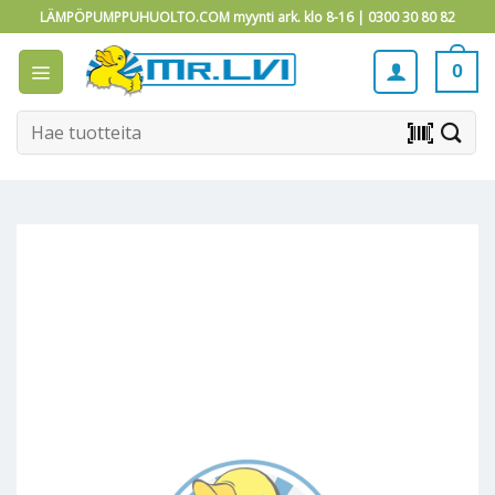
Skip
LÄMPÖPUMPPUHUOLTO.COM myynti ark. klo 8-16 |
0300 30 80 82
to
content
0
Etsi:
barcode_scanner