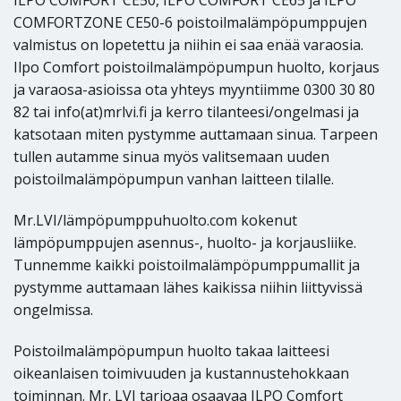
ILPO COMFORT CE50, ILPO COMFORT CE65 ja ILPO
COMFORTZONE CE50-6 poistoilmalämpöpumppujen
valmistus on lopetettu ja niihin ei saa enää varaosia.
Ilpo Comfort poistoilmalämpöpumpun huolto, korjaus
ja varaosa-asioissa ota yhteys myyntiimme 0300 30 80
82 tai info(at)mrlvi.fi ja kerro tilanteesi/ongelmasi ja
katsotaan miten pystymme auttamaan sinua. Tarpeen
tullen autamme sinua myös valitsemaan uuden
poistoilmalämpöpumpun vanhan laitteen tilalle.
Mr.LVI/lämpöpumppuhuolto.com kokenut
lämpöpumppujen asennus-, huolto- ja korjausliike.
Tunnemme kaikki poistoilmalämpöpumppumallit ja
pystymme auttamaan lähes kaikissa niihin liittyvissä
ongelmissa.
Poistoilmalämpöpumpun huolto takaa laitteesi
oikeanlaisen toimivuuden ja kustannustehokkaan
toiminnan. Mr. LVI tarjoaa osaavaa ILPO Comfort