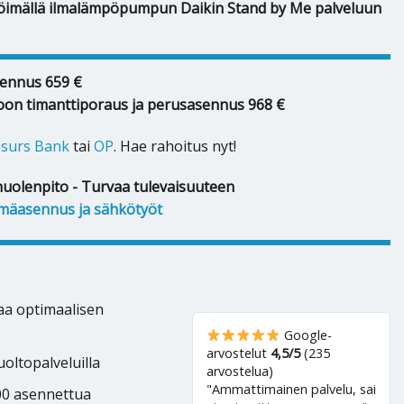
röimällä ilmalämpöpumpun Daikin Stand by Me palveluun
ennus 659 €
oon timanttiporaus ja perusasennus 968 €
surs Bank
tai
OP
. Hae rahoitus nyt!
huolenpito - Turvaa tulevaisuuteen
mäasennus ja sähkötyöt
kaa optimaalisen
Google-
arvostelut
4,5/5
(235
oltopalveluilla
arvostelua)
"Ammattimainen palvelu, sai
500 asennettua