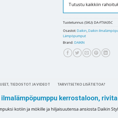
Tutustu kaikkiin rahoitu
Tuotetunnus (SKU):
DA-FTXA35C
Osastot:
Daikin
,
Daikin ilmalämpöp
Lämpöpumput
Brand:
DAIKIN
JEET, TIEDOSTOT JA VIDEOT
TARVITSETKO LISÄTIETOA?
vä ilmalämpöpumppu kerrostaloon, rivita
puksi kotiin ja mökille ja hiljaisuutensa ansiosta Daikin St