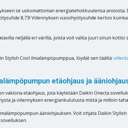
nykseen se uskomattoman energiatehokkuutensa ansiosta. D
ötysuhde 8,73! Viilennyksen vuosihyötysuhde kertoo kuinka
illa neljällä eri värillä, joista voit valita juuri sinun koti
kin Stylish Cool ilmalämpöpumppua, löydät sen täältä:
viilen
lmalämpöpumpun etäohjaus ja ääniohjau
 vakiona etäohjaus, jota käytetään Daikin Onecta sovelluksel
nystä ja viilennyksen energiankulutusta mistä ja milloin tah
malämpöpumpun ääniohjauksen. Voit ohjata Daikin Stylish
 sovelluksen.