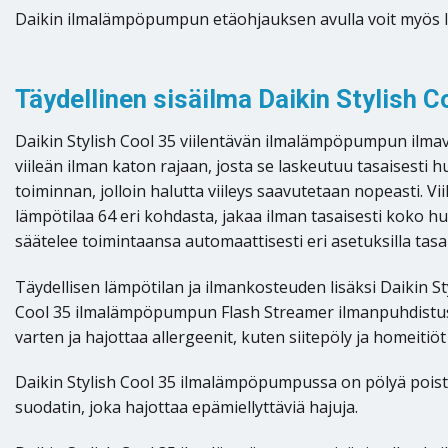
Daikin ilmalämpöpumpun etäohjauksen avulla voit myös luoda
Täydellinen sisäilma Daikin Stylish C
Daikin Stylish Cool 35 viilentävän ilmalämpöpumpun ilma
viileän ilman katon rajaan, josta se laskeutuu tasaisesti 
toiminnan, jolloin halutta viileys saavutetaan nopeasti. 
lämpötilaa 64 eri kohdasta, jakaa ilman tasaisesti koko 
säätelee toimintaansa automaattisesti eri asetuksilla ta
Täydellisen lämpötilan ja ilmankosteuden lisäksi Daikin S
Cool 35 ilmalämpöpumpun Flash Streamer ilmanpuhdistusjä
varten ja hajottaa allergeenit, kuten siitepöly ja homeit
Daikin Stylish Cool 35 ilmalämpöpumpussa on pölyä poista
suodatin, joka hajottaa epämiellyttäviä hajuja.