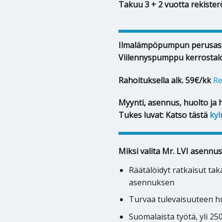
Takuu 3 + 2 vuotta rekiste
Ilmalämpöpumpun perusas
Viilennyspumppu kerrostal
Rahoituksella alk. 59€/kk
Re
Myynti, asennus, huolto ja 
Tukes luvat: Katso tästä
kyl
Miksi valita Mr. LVI asennus
Räätälöidyt ratkaisut ta
asennuksen
Turvaa tulevaisuuteen hu
Suomalaista työtä, yli 2