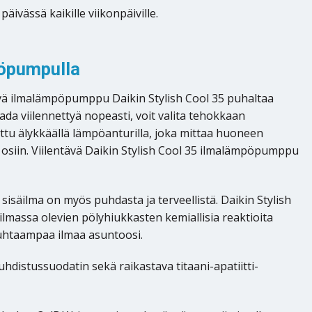
ivässä kaikille viikonpäiville.
mpöpumpulla
ävä ilmalämpöpumppu Daikin Stylish Cool 35 puhaltaa
ada viilennettyä nopeasti, voit valita tehokkaan
ettu älykkäällä lämpöanturilla, joka mittaa huoneen
 osiin. Viilentävä Daikin Stylish Cool 35 ilmalämpöpumppu
isäilma on myös puhdasta ja terveellistä. Daikin Stylish
massa olevien pölyhiukkasten kemiallisia reaktioita
 puhtaampaa ilmaa asuntoosi.
distussuodatin sekä raikastava titaani-apatiitti-