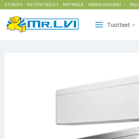
Skip
ETUSIVU
YHTEYSTIEDOT
MYYMÄLÄ
VERKKOKAUPAT
PAL
to
content
Tuotteet