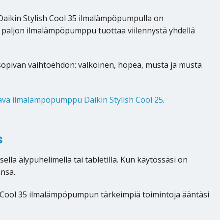
aikin Stylish Cool 35 ilmalämpöpumpulla on
 paljon ilmalämpöpumppu tuottaa viilennystä yhdellä
isi sopivan vaihtoehdon: valkoinen, hopea, musta ja musta
tävä ilmalämpöpumppu Daikin Stylish Cool 25
.
s
la älypuhelimella tai tabletilla. Kun käytössäsi on
ansa.
 Cool 35 ilmalämpöpumpun tärkeimpiä toimintoja ääntäsi