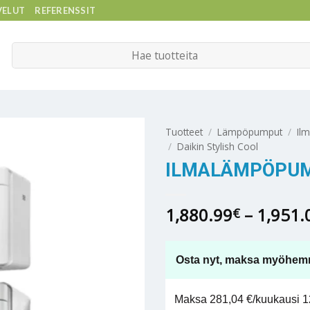
VELUT
REFERENSSIT
Etsi:
Tuotteet
/
Lämpöpumput
/
Il
/
Daikin Stylish Cool
ILMALÄMPÖPUMP
1,880.99
–
1,951.
€
Osta nyt, maksa myöhem
Maksa 281,04 €/kuukausi 12