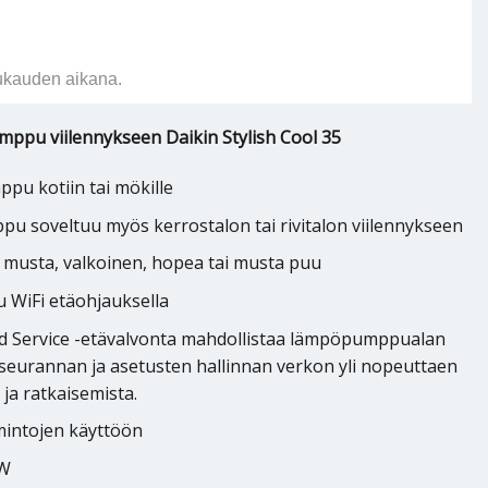
ukauden aikana.
ppu viilennykseen Daikin Stylish Cool 35
pu kotiin tai mökille
u soveltuu myös kerrostalon tai rivitalon viilennykseen
ri: musta, valkoinen, hopea tai musta puu
WiFi etäohjauksella
oud Service -etävalvonta mahdollistaa lämpöpumppualan
n seurannan ja asetusten hallinnan verkon yli nopeuttaen
ja ratkaisemista.
intojen käyttöön
kW