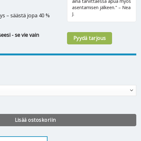
aina tarvittaessa apua myös
asentamisen jälkeen." – Nea
J.
ys – säästä jopa 40 %
eesi - se vie vain
Pyydä tarjous
h Cool 35 määrä
Lisää ostoskoriin