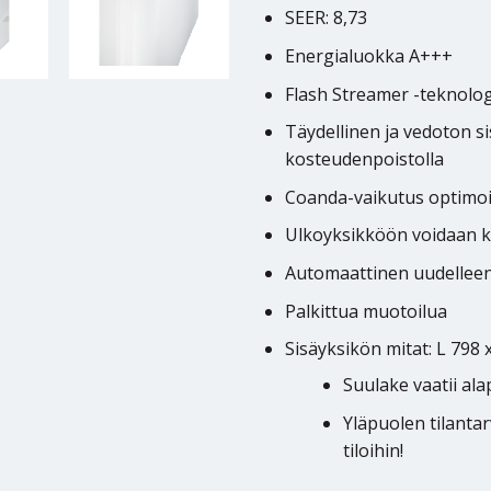
SEER: 8,73
Energialuokka A+++
Flash Streamer -teknolo
Täydellinen ja vedoton si
kosteudenpoistolla
Coanda-vaikutus optimoi
Ulkoyksikköön voidaan k
Automaattinen uudellee
Palkittua muotoilua
Sisäyksikön mitat: L 798 
Suulake vaatii ala
Yläpuolen tilantar
tiloihin!