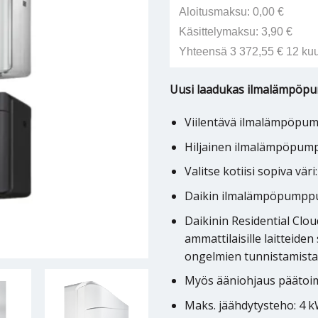
Aloitusmaksu: 0,00 €
Käsittelymaksu: 3,90 €
Yhteensä 3 372,55 € 12 ku
Uusi laadukas ilmalämpöpum
Viilentävä ilmalämpöpump
Hiljainen ilmalämpöpumpp
Valitse kotiisi sopiva vä
Daikin ilmalämpöpumppu 
Daikinin Residential Cl
ammattilaisille laitteide
ongelmien tunnistamista 
Myös ääniohjaus päätoim
Maks. jäähdytysteho: 4 