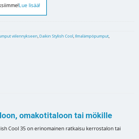
ksiimme!
Lue lisää!
umput viilennykseen
,
Daikin Stylish Cool
,
Ilmalämpöpumput
,
loon, omakotitaloon tai mökille
ylish Cool 35 on erinomainen ratkaisu kerrostalon tai