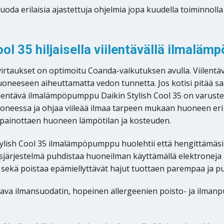
 erilaisia ajastettuja ohjelmia jopa kuudella toiminnolla pä
ool 35 hiljaisella viilentävällä ilmalä
virtaukset on optimoitu Coanda-vaikutuksen avulla. Viilent
huoneeseen aiheuttamatta vedon tunnetta. Jos kotisi pitää sa
Viilentävä ilmalämpöpumppu Daikin Stylish Cool 35 on varust
huoneessa ja ohjaa viileää ilmaa tarpeen mukaan huoneen eri
sapainottaen huoneen lämpötilan ja kosteuden.
tylish Cool 35 ilmalämpöpumppu huolehtii että hengittämäsi s
rjestelmä puhdistaa huoneilman käyttämällä elektroneja il
iöt sekä poistaa epämiellyttävät hajut tuottaen parempaa ja
va ilmansuodatin, hopeinen allergeenien poisto- ja ilmanpuh