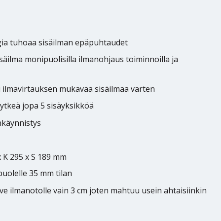
gia tuhoaa sisäilman epäpuhtaudet
säilma monipuolisilla ilmanohjaus toiminnoilla ja
 ilmavirtauksen mukavaa sisäilmaa varten
ytkeä jopa 5 sisäyksikköä
nkäynnistys
x K 295 x S 189 mm
puolelle 35 mm tilan
ve ilmanotolle vain 3 cm joten mahtuu usein ahtaisiinkin