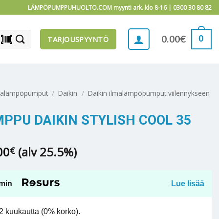
LÄMPÖPUMPPUHUOLTO.COM myynti ark. klo 8-16 |
0300 30 80 82
barcode_scanner
0
0.00
€
TARJOUSPYYNTÖ
malämpöpumput
/
Daikin
/
Daikin ilmalämpöpumput viilennykseen
PU DAIKIN STYLISH COOL 35
Hintaluokka:
00
(alv 25.5%)
€
1,880.99€
-
1,951.00€
min
Lue lisää
 kuukautta (0% korko).