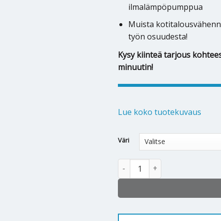
ilmalämpöpumppua
Muista kotitalousvähenn
työn osuudesta!
Kysy kiinteä tarjous kohtees
minuutin!
Lue koko tuotekuvaus
Alternative:
Väri
Ilmalämpöpumppu Daikin Stylis