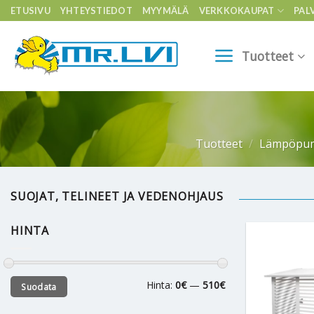
Skip
ETUSIVU
YHTEYSTIEDOT
MYYMÄLÄ
VERKKOKAUPAT
PAL
to
content
Tuotteet
Tuotteet
/
Lämpöpu
SUOJAT, TELINEET JA VEDENOHJAUS
HINTA
Minimihinta
Maksimihinta
Hinta:
0€
—
510€
Suodata