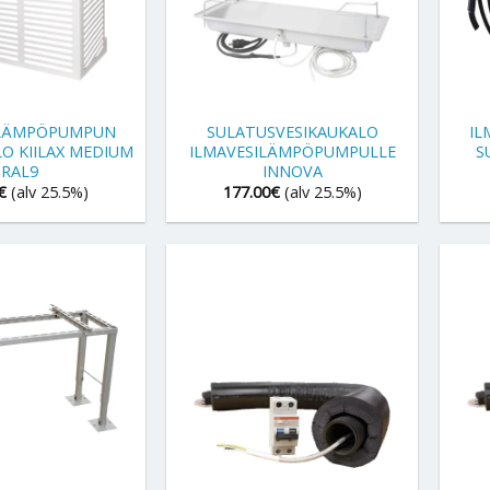
+
+
ILÄMPÖPUMPUN
SULATUSVESIKAUKALO
IL
O KIILAX MEDIUM
ILMAVESILÄMPÖPUMPULLE
S
RAL9
INNOVA
€
(alv 25.5%)
177.00
€
(alv 25.5%)
+
+