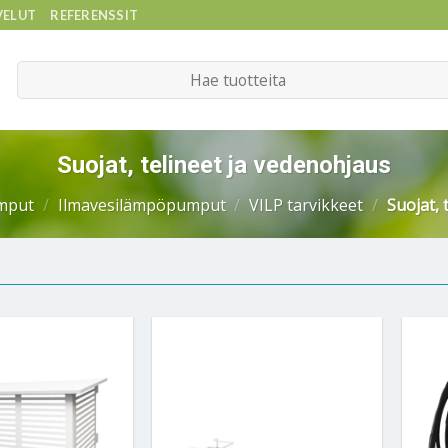
VELUT
REFERENSSIT
Etsi:
Suojat, telineet ja vedenohjaus
mput
/
Ilmavesilämpöpumput
/
VILP tarvikkeet
/
Suojat, 