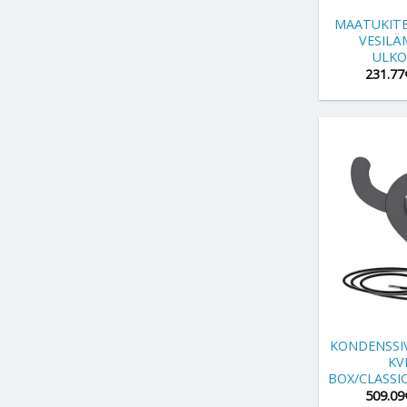
MAATUKITEL
VESIL
ULKO
231.77
+
KONDENSSI
KV
BOX/CLASSIC
509.09