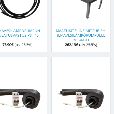
+
MAVESILÄMPÖPUMPUN
MAATUKITELINE MITSUBISHI
ULATUSVASTUS PST40
ILMAVESILÄMPÖPUMPULLE
MS-AA-FI
75.90
€
(alv 25.5%)
262.13
€
(alv 25.5%)
+