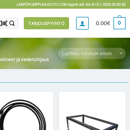
LÄMPÖPUMPPUHUOLTO.COM myynti ark. klo 8-16 |
0300 30 80 82
barcode_scanner
0
0.00
€
TARJOUSPYYNTÖ
telineet ja vedenohjaus