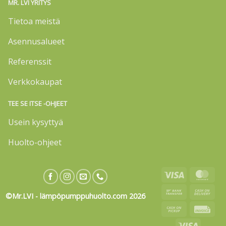
MR. LVI YRITYS
Tietoa meistä
Asennusalueet
Referenssit
Verkkokaupat
TEE SE ITSE -OHJEET
Usein kysyttyä
Huolto-ohjeet
Visa
Mas
Bank
Cas
©Mr.LVI - lämpöpumppuhuolto.com 2026
Transfer
On
Cash
Invo
Deli
on
Visa