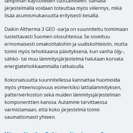
lämpimän käyttöveden tuottamiseen. Samalla
järjestelmällä voidaan toteuttaa myös viilennys, mikä
lisää asumismukavuutta erityisesti kesällä.
Daikin Altherma 3 GEO -sarja on suunniteltu toimimaan
luotettavasti Suomen olosuhteissa. Se soveltuu
erinomaisesti omakotitaloihin ja uudiskohteisiin, mutta
toimii myös tehokkaana päivityksenä, kun vanha öljy-,
sähkö- tai muu lämmitysjärjestelmä halutaan korvata
energiatehokkaammalla ratkaisulla.
Kokonaisuutta suunnitellessa kannattaa huomioida
myös yhteensopivuus esimerkiksi lattialämmityksen,
patteriverkoston sekä muiden lämmitysjärjestelmän
komponenttien kanssa. Autamme tarvittaessa
varmistamaan, että koko järjestelmä toimii
saumattomasti yhteen.