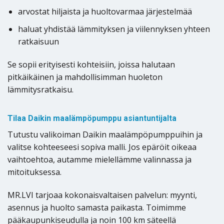
arvostat hiljaista ja huoltovarmaa järjestelmää
haluat yhdistää lämmityksen ja viilennyksen yhteen
ratkaisuun
Se sopii erityisesti kohteisiin, joissa halutaan
pitkäikäinen ja mahdollisimman huoleton
lämmitysratkaisu.
Tilaa Daikin maalämpöpumppu asiantuntijalta
Tutustu valikoiman Daikin maalämpöpumppuihin ja
valitse kohteeseesi sopiva malli. Jos epäröit oikeaa
vaihtoehtoa, autamme mielellämme valinnassa ja
mitoituksessa.
MR.LVI tarjoaa kokonaisvaltaisen palvelun: myynti,
asennus ja huolto samasta paikasta. Toimimme
pääkaupunkiseudulla ja noin 100 km säteellä