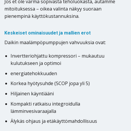
Jos et ole varma sopivasta teholuokasta, autamme
mitoituksessa – oikea valinta näkyy suoraan
pienempinä käyttökustannuksina.
Keskeiset ominaisuudet ja mallien erot
Daikin maalämpöpumppujen vahvuuksia ovat:
Invertteriohjattu kompressori – mukautuu
kulutukseen ja optimoi
energiatehokkuuden
Korkea hyötysuhde (SCOP jopa yli 5)
Hiljainen käyntiääni
Kompakti ratkaisu integroidulla
lämminvesivaraajalla
Älykäs ohjaus ja etäkäyttömahdollisuus