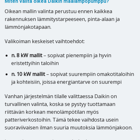
Miten valita oikea Daikin maalämpöpumppu?
Oikean mallin valinta perustuu ennen kaikkea
rakennuksen lämmitystarpeeseen, pinta-alaan ja
lämmönjakotapaan.
Valikoiman keskeiset vaihtoehdot:
n. 8 kW mallit
– sopivat pienempiin ja hyvin
eristettyihin taloihin
n. 10 kW mallit
– sopivat suurempiin omakotitaloihin
ja kohteisiin, joissa energiantarve on suurempi
Vanhan järjestelmän tilalle valittaessa Daikin on
turvallinen valinta, koska se pystyy tuottamaan
riittävän korkean menolämpötilan myös
patteriverkostoihin. Tämä tekee vaihdosta usein
suoraviivaisen ilman suuria muutoksia lämmönjakoon.