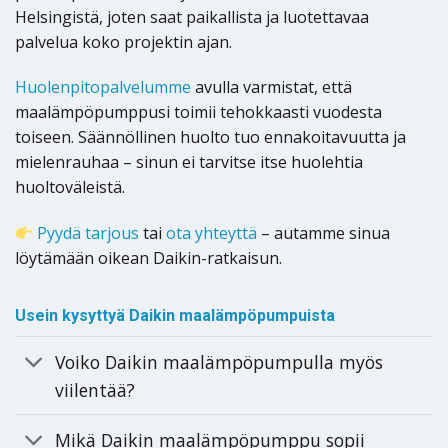
Helsingistä, joten saat paikallista ja luotettavaa
palvelua koko projektin ajan.
Huolenpitopalvelumme
avulla varmistat, että
maalämpöpumppusi toimii tehokkaasti vuodesta
toiseen. Säännöllinen huolto tuo ennakoitavuutta ja
mielenrauhaa – sinun ei tarvitse itse huolehtia
huoltoväleistä.
Pyydä tarjous
tai
ota yhteyttä
– autamme sinua
löytämään oikean Daikin-ratkaisun.
Usein kysyttyä Daikin maalämpöpumpuista
Voiko Daikin maalämpöpumpulla myös
viilentää?
Mikä Daikin maalämpöpumppu sopii