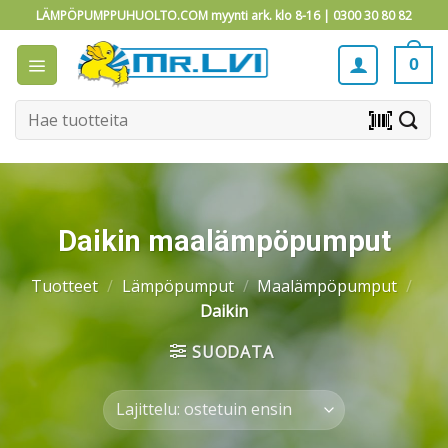
Skip
LÄMPÖPUMPPUHUOLTO.COM myynti ark. klo 8-16 |
0300 30 80 82
to
content
0
Etsi:
barcode_scanner
Daikin maalämpöpumput
Tuotteet
/
Lämpöpumput
/
Maalämpöpumput
/
Daikin
SUODATA