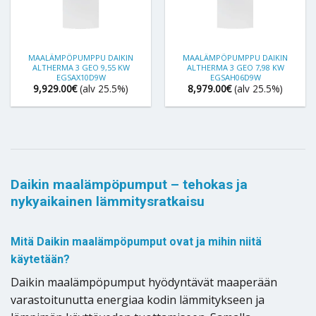
MAALÄMPÖPUMPPU DAIKIN
MAALÄMPÖPUMPPU DAIKIN
ALTHERMA 3 GEO 9,55 KW
ALTHERMA 3 GEO 7,98 KW
EGSAX10D9W
EGSAH06D9W
9,929.00
€
(alv 25.5%)
8,979.00
€
(alv 25.5%)
Daikin maalämpöpumput – tehokas ja
nykyaikainen lämmitysratkaisu
Mitä Daikin maalämpöpumput ovat ja mihin niitä
käytetään?
Daikin maalämpöpumput hyödyntävät maaperään
varastoitunutta energiaa kodin lämmitykseen ja