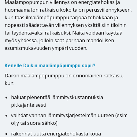
Maalämpöpumpun viilennys on energiatehokas ja
huomaamaton ratkaisu koko talon perusviilennykseen,
kun taas ilmalämpöpumppu tarjoaa tehokkaan ja
nopeasti säädettävän viilennyksen yksittäisiin tiloihin
tai täydentäväksi ratkaisuksi. Näitä voidaan käyttää
myös yhdessä, jolloin saat parhaan mahdollisen
asumismukavuuden ympäri vuoden.
Kenelle Daikin maalämpöpumppu sopii?
Daikin maalämpöpumppu on erinomainen ratkaisu,
kun:
haluat pienentää lämmityskustannuksia
pitkäjänteisesti
vaihdat vanhan lämmitysjärjestelmän uuteen (esim.
öljy tai suora sähkö)
rakennat uutta energiatehokasta kotia