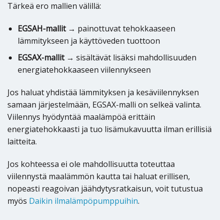
Tärkeä ero mallien välillä:
EGSAH-mallit
→ painottuvat tehokkaaseen
lämmitykseen ja käyttöveden tuottoon
EGSAX-mallit
→ sisältävät lisäksi mahdollisuuden
energiatehokkaaseen viilennykseen
Jos haluat yhdistää lämmityksen ja kesäviilennyksen
samaan järjestelmään, EGSAX-malli on selkeä valinta.
Viilennys hyödyntää maalämpöä erittäin
energiatehokkaasti ja tuo lisämukavuutta ilman erillisiä
laitteita.
Jos kohteessa ei ole mahdollisuutta toteuttaa
viilennystä maalämmön kautta tai haluat erillisen,
nopeasti reagoivan jäähdytysratkaisun, voit tutustua
myös
Daikin ilmalämpöpumppuihin
.