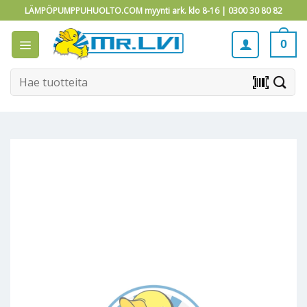
Skip
LÄMPÖPUMPPUHUOLTO.COM myynti ark. klo 8-16 |
0300 30 80 82
to
content
0
Etsi:
barcode_scanner