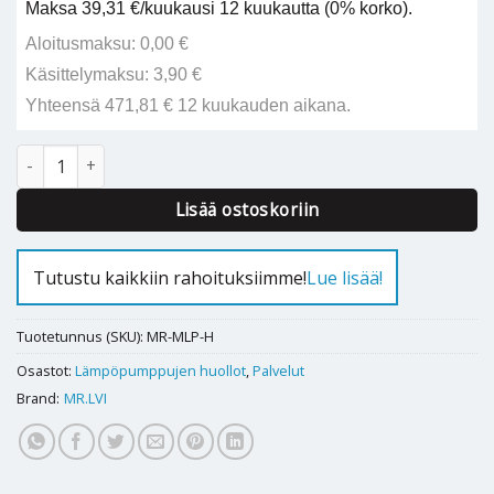
Maksa 39,31 €/kuukausi 12 kuukautta (0% korko).
Aloitusmaksu: 0,00 €
Käsittelymaksu: 3,90 €
Yhteensä 471,81 € 12 kuukauden aikana.
Maalämpöpumpun huolto määrä
Alternative:
Lisää ostoskoriin
Tutustu kaikkiin rahoituksiimme!
Lue lisää!
Tuotetunnus (SKU):
MR-MLP-H
Osastot:
Lämpöpumppujen huollot
,
Palvelut
Brand:
MR.LVI