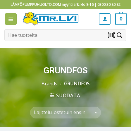
Skip
LÄMPÖPUMPPUHUOLTO.COM myynti ark. klo 8-16 |
0300 30 80 82
to
content
0
Etsi:
barcode_scanner
GRUNDFOS
Brands
/
GRUNDFOS
SUODATA