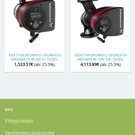
KIERTOVESIPUMPPU GRUNDFOS
KIERTOVESIPUMPPU GRUNDFOS
MAGNA3 25-40 180 R1 1X230V
MAGNA3 40-120F 250 1X230V
1,523.57
€
(alv 25.5%)
4,113.89
€
(alv 25.5%)
INFO
Yhteystiedot
Verkkolaskutusosoite